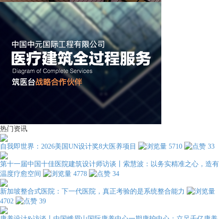
热门资讯
自我即世界：2026美国UN设计奖8大医养项目
5710
33
第十一届中国十佳医院建筑设计师访谈丨索慧波：以务实精准之心，造有
温度疗愈空间
4778
34
新加坡整合式医院：下一代医院，真正考验的是系统整合能力
4702
39
康养设计&访谈丨中国峨眉山国际康养中心一期康护中心：立足千亿康养