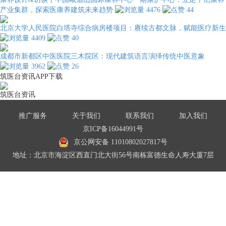
产业集群，探索医康养建筑未来趋势
4476
44
北京大学人民医院白塔寺综合病房楼项目：赓续古都文脉，赋能医疗新生
4409
40
成都市新都区中医医院三木院区：现代建筑语言演绎传统中医意象
3962
26
筑医台资讯APP下载
筑医台资讯
推广服务
关于我们
联系我们
加入我们
京ICP备16044991号
京公网安备 11010802027817号
地址：北京市海淀区西直门北大街56号南栋富德生命人寿大厦7层