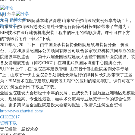
QQ
分享
5月
分享
微博分享
20日上午，在“医院基本建设管理 山东省千佛山医院案例分享专场 ”上，
微信分享
山东省千佛山医院总务处副处长兼运行保障科科长刘欣带来了主题为：
BIM技术在医疗建筑机电安装工程中的应用的精彩演讲。课件可在下方
的“筑医台附件下载区”下载。
2017年5月20—22日，由中国医学装备协会医院建筑与装备分会、筑医
台、北京和源世纪国际公关顾问有限公司联合多家权威机构共同举办的医
院建设年度盛会——第十八届全国医院建设大会暨中国国际医院建设、装
备及管理展览会（简称CHCC）在湖北武汉国际博览中心圆满召开。
5月20日上午，在“医院基本建设管理 山东省千佛山医院案例分享专场
”上，山东省千佛山医院总务处副处长兼运行保障科科长刘欣带来了主题
为：BIM技术在医疗建筑机电安装工程中的应用的精彩演讲。课件可在下
方的“筑医台附件下载区”下载。
全国医院建设大会历经十余年的发展，已成长为中国乃至亚洲地区规模最
大、规格最高、专业性最强，融学术交流与专业展览于一体的综合性盛
会。更多第18届全国医院建设大会精彩报道，敬请关注筑医台资讯
http://news.zhuyitai.com/
CHCC2017
资料下载
责任编辑：
建设大会