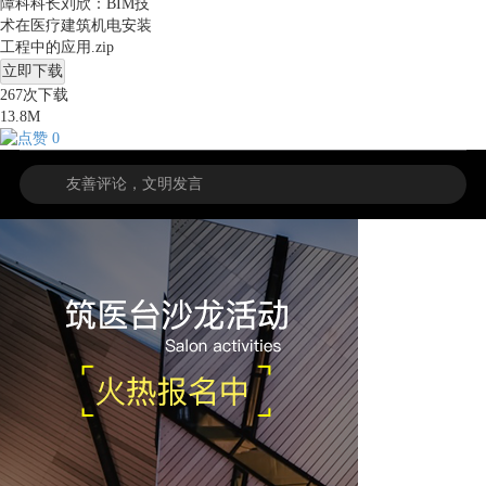
障科科长刘欣：BIM技
术在医疗建筑机电安装
工程中的应用.zip
立即下载
267
次下载
13.8M
0