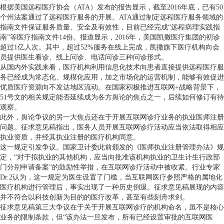
根据美国远程医疗协会（ATA）发布的报告显示，截至2016年底，已有50
个州法案通过了远程医疗服务的开展。ATA通过制定远程医疗服务领域的
指南文件保证服务质量、安全及有效性，目前已经完成“远程病理实践指
南”等医疗指南文件14份。报道显示，2016年，美国凯撒医疗集团的初诊
超过1亿人次。其中，超过52%服务在线上完成，凯撒旗下医疗机构向会
员提供医生看诊、线上问诊、电话问诊三种问诊形式。
从国内外实践来看，医疗机构利用信息化技术向患者直接提供远程医疗服
务已经成为常态化、规模化应用，加之市场化的运营机制，能够有效促进
优质医疗资源向不发达地区流动。在国家积极推进互联网+战略背景下，
51号文的相关规定能否延续成为各方舆论的焦点之一，后续如何修订有待
观察。
此外，舆论争议的另一大焦点还在于开展互联网诊疗业务的执业医师注册
问题。征求意见稿指出，医务人员开展互联网诊疗活动应当依法取得相应
执业资质，并经其执业注册的医疗机构同意。
这一规定引发争议。国家卫计委此前颁发的《医师执业注册管理办法》规
定，“对于拟执业的其他机构，应当向批准该机构执业的卫生计生行政部
门分别申请备案”的鼓励性举措，在互联网诊疗活动中被收紧。行业专家
Dr.2认为，这一规定为医生设置了门槛，当互联网医疗参照严格的属地化
医疗机构进行管理后，事实出现了一种历史倒退。征求意见稿展现的内容
并不符合以科技创新为目的的医疗改革，甚至有些刻舟求剑。
征求意见稿第三大争议在于关于开展互联网诊疗的机构命名，虽不是核心
业务的限制条款，但“该办法一旦发布，所有已经设置审批的互联网医