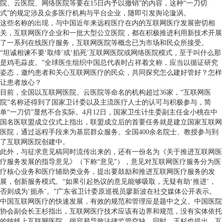
院、云医院、网络医院等要在15日内予以撤销”的内容，这种“一刀切
式”的规定涉及众多医疗机构与平台企业，随即引发舆论漩涡。
这些名称的出现，与中国近年来远程医疗在内的互联网医疗发展密切相
关，互联网医疗企业和一批大型公立医院，都在积极推进利用新技术开展
了一系列在线医疗服务，互联网医院等概念已为市场和民众所接受。
“坦诚相谏不要‘取缔’或‘掐死’互联网医院或网络医院模式，至于叫什么那
是鸡毛蒜皮。”全球医生组织中国总代表时占祥着文称，应当以循证研究
姿态，邀约患者和关心互联网医疗的民众，共同探究怎么建好管好？怎样
让患者放心？
目前，全国以互联网医院、云医院等命名的机构超过36家，“互联网医
院”名称还得到了国家卫计委以及主流医疗人士的认可与积极参与，简
单“一刀切”显然不合实际。4月12日，国家卫生计生委副主任金小桃在中
国名医联盟成立仪式上指出，联盟成立后的首要任务就是建立国家互联网
医院，通过远程手段来为基层群众服务。全国400余名院士、教授参与到
了互联网医院创建中。
此外，与征求意见稿同时流传出来的，还有一份名为《关于推进互联网医
疗服务发展的指导意见》（下称“意见”），意见对互联网医疗服务分为医
疗核心业务和医疗辅助类业务，提出要鼓励和推进互联网医疗服务的发
展，创新服务模式。“如果引起热议的意见能够吸取，无疑有助‘推进’，
否则成为‘扼杀’。”广东省卫计委原巡视员廖新波在社交媒体公开表示。
中国互联网医疗的快速发展，有效的规范和管理应是题中之义。中国医院
协会副会长王杉指出，互联网医疗技术应该有边界和规范，没有实体依托
的纯线上互联网医院，很容易导致法律监管空缺。同时，王杉也提出，互