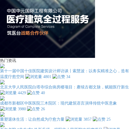
热门资讯
第十一届中国十佳医院建筑设计师访谈丨索慧波：以务实精准之心，造有
温度疗愈空间
4801
34
北京大学人民医院白塔寺综合病房楼项目：赓续古都文脉，赋能医疗新生
4429
40
成都市新都区中医医院三木院区：现代建筑语言演绎传统中医意象
3980
26
重塑退休生活：让自然成为疗愈力量
3857
25