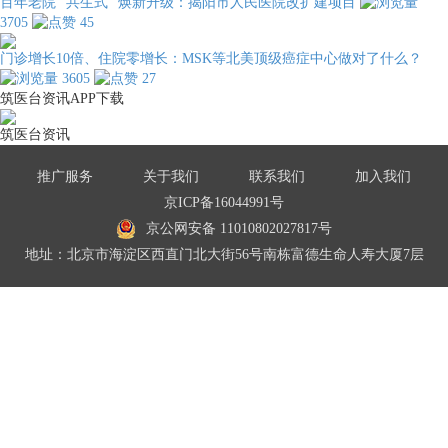
百年老院 “共生式” 焕新升级：揭阳市人民医院改扩建项目
3705
45
门诊增长10倍、住院零增长：MSK等北美顶级癌症中心做对了什么？
3605
27
筑医台资讯APP下载
筑医台资讯
推广服务
关于我们
联系我们
加入我们
京ICP备16044991号
京公网安备 11010802027817号
地址：北京市海淀区西直门北大街56号南栋富德生命人寿大厦7层