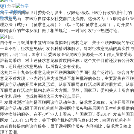
QQ
分享
近
分享
微博分享
日，一份由国家卫计委办公厅发出，仅限达3级以上医疗行政管理部门的
微信分享
征求意见函，在医疗自媒体及社交群广泛流传。这份名为《互联网诊疗管
理办法（试行）（征求意见稿）》（以下简称“征求意见稿”），对开展互
联网诊疗的主体及项目做了相关规定，一时间引发行业热烈讨论。
自今年三月银川集中签约15家虚拟医疗机构之后，关于互联网医院的争议
一直不断，征求意见稿引发各种猜测和解读。针对征求意见稿的真实性与
内容，5月11日，国家卫计委医政医管局医疗资源处一名工作人员接受澎
湃新闻采访，对上述征求意见稿首度回应称：这个文件目前还没有公开发
布，还只是征求意见稿，以后肯定会有变化。
这则共三十九条征求意见稿在互联网和医疗界圈引起广泛讨论。综合各方
意见不难发现，业内讨论最为激烈甚至相关批评的条款，主要聚焦在互联
网诊疗活动的开展主体及形式、从事互联网诊疗活动医师注册方式、从事
互联网诊疗活动的机构名称三大方面。显然，国家卫计委相关人士所言的
变化和调整，也或将围绕这三大争议点展开。
引发最激烈讨论的是互联网诊疗活动主体。征求意见稿称，允许开展互联
网诊疗活动仅限于医疗机构间的远程医疗服务和基层医疗卫生机构提供的
慢性病签约服务。在不少行业人士看来，与国家卫计委2014年发布的国卫
医发〔2014〕51号文，关于“医疗机构运用信息化技术，向医疗机构外的
患者直接提供的诊疗服务，属于远程医疗服务”内容相比，征求意见稿出
现了回潮。