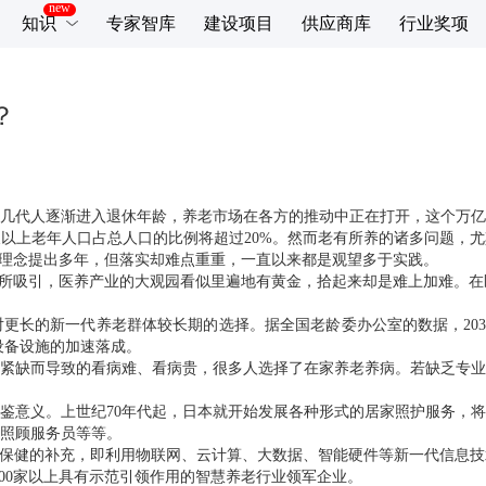
知识
专家智库
建设项目
供应商库
行业奖项
？
几代人逐渐进入退休年龄，养老市场在各方的推动中正在打开，这个万亿
5岁及以上老年人口占总人口的比例将超过20%。然而老有所养的诸多问题
的理念提出多年，但落实却难点重重，一直以来都是观望多于实践。
场所吸引，医养产业的大观园看似里遍地有黄金，拾起来却是难上加难。
的新一代养老群体较长期的选择。据全国老龄委办公室的数据，2033年左
设备设施的加速落成。
紧缺而导致的看病难、看病贵，很多人选择了在家养老养病。若缺乏专业
鉴意义。上世纪70年代起，日本就开始发展各种形式的居家照护服务，
照顾服务员等等。
老保健的补充，即利用物联网、云计算、大数据、智能硬件等新一代信息
培育100家以上具有示范引领作用的智慧养老行业领军企业。