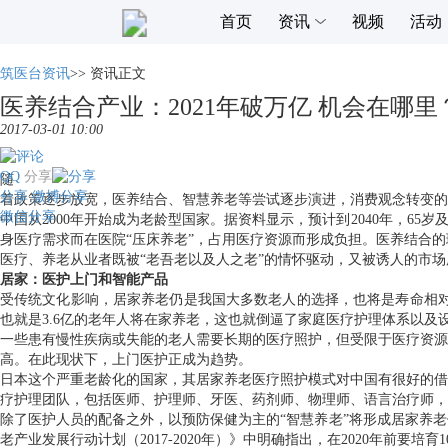
首页
资讯
视频
活动
筑医台资讯
>>
资讯正文
医养结合产业：2021年破万亿 机会在哪里
2017-03-01 10:00
QQ
分享
随
分享
微博分享
着政策逐步放宽，医养结合、智慧养老等尝试逐步演进，消费观念转变的
微信分享
中国从2000年开始成为老龄型国家。据资料显示，预计到2040年，6
身医疗需求而在医院“压床养老”，占用医疗资源而形成负担。医养结合
医疗、养老从业者既被“老吾老以及人之老”的情怀驱动，又被诱人的市
居家：医护上门和智能产品
受传统文化影响，居家养老仍是我国大多数老人的选择，也将是寿命相对更长
也就是3.6亿的老年人将在家养老，这也就倒逼了家庭医疗护理体系以及
一些患有慢性疾病或失能的老人需要长期的医疗照护，但受限于医疗资源
高。在此现状下，上门医护正成为趋势。
日本这个严重老龄化的国家，其居家养老医疗照护模式对中国有很好的借
疗护理团队，包括医师、护理师、牙医、药剂师、物理师、语言治疗师，
除了医护人员的配备之外，以预防保健为主的“智慧养老”将形成居家养
老产业发展行动计划（2017-2020年）》中明确指出，在2020年前要