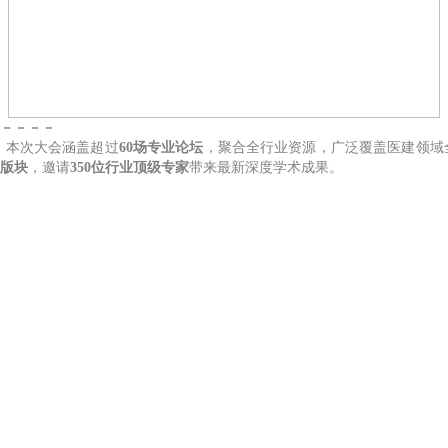
－－－－
，本次大会涵盖超过
60场专业论坛
，聚合全行业资源，广泛覆盖医建领域
大版块
，邀请
350位行业顶级专家
带来最新深度学术成果。