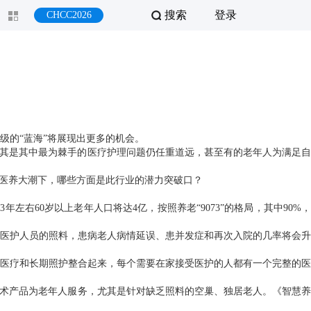
搜索
登录
CHCC2026
级的“蓝海”将展现出更多的机会。
，尤其是其中最为棘手的医疗护理问题仍任重道远，甚至有的老年人为满足自
在医养大潮下，哪些方面是此行业的潜力突破口？
右60岁以上老年人口将达4亿，按照养老“9073”的格局，其中90%，
医护人员的照料，患病老人病情延误、患并发症和再次入院的几率将会升
将医疗和长期照护整合起来，每个需要在家接受医护的人都有一个完整的医
技术产品为老年人服务，尤其是针对缺乏照料的空巢、独居老人。《智慧养