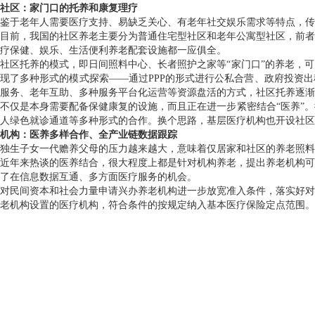
社区：家门口的托养和康复理疗
鉴于老年人需要医疗支持、易缺乏关心、有老年社交娱乐需求等特点，传
目前，我国的社区养老主要分为普通住宅型社区和老年公寓型社区，前者
疗保健、娱乐、生活便利养老配套设施都一应俱全。
社区托养的模式，即日间照料中心、长者照护之家等“家门口”的养老，
现了多种形式的模式探索——通过PPP的形式进行公私合营、政府投资
服务、老年互助、多种服务平台化运营等资源盘活的方式，社区托养逐渐
不仅是本身需要配备保健康复的设施，而且正在进一步紧密结合“医养”
人绿色就诊通道等多种形式的合作。换个思路，基层医疗机构也开设社区
机构：医养多样合作、全产业链数据跟踪
独生子女一代赡养父母的压力越来越大，意味着仅居家和社区的养老照料
近年来热谈的医养结合，很大程度上都是针对机构养老，提出养老机构可
了在信息数据互通、多方面医疗服务的机会。
对民间资本和社会力量申请兴办养老机构进一步放宽准入条件，落实好对
老机构设置的医疗机构，符合条件的按规定纳入基本医疗保险定点范围。