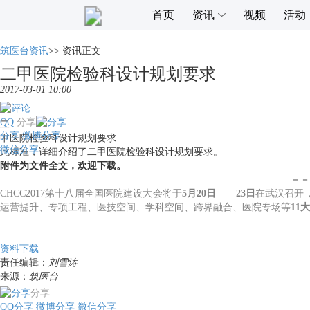
首页
资讯
视频
活动
筑医台资讯
>>
资讯正文
二甲医院检验科设计规划要求
2017-03-01 10:00
QQ
分享
二
分享
微博分享
甲医院检验科设计规划要求
微信分享
此标准，详细介绍了二甲医院检验科设计规划要求。
附件为文件全文，欢迎下载。
－－
CHCC2017第十八届全国医院建设大会将于
5月20日——23日
在武汉召开
运营提升、专项工程、医技空间、学科空间、跨界融合、医院专场等
11
资料下载
责任编辑：
刘雪涛
来源：
筑医台
分享
QQ分享
微博分享
微信分享