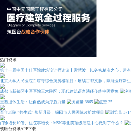
热门资讯
第十一届中国十佳医院建筑设计师访谈丨索慧波：以务实精准之心，造有
北京大学人民医院白塔寺综合病房楼项目：赓续古都文脉，赋能医疗新生
成都市新都区中医医院三木院区：现代建筑语言演绎传统中医意象
重塑退休生活：让自然成为疗愈力量
3865
25
百年老院 “共生式” 焕新升级：揭阳市人民医院改扩建项目
371
门诊增长10倍、住院零增长：MSK等北美顶级癌症中心做对了什么？
筑医台资讯APP下载