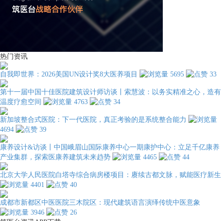
热门资讯
自我即世界：2026美国UN设计奖8大医养项目
5695
33
第十一届中国十佳医院建筑设计师访谈丨索慧波：以务实精准之心，造有
温度疗愈空间
4763
34
新加坡整合式医院：下一代医院，真正考验的是系统整合能力
4694
39
康养设计&访谈丨中国峨眉山国际康养中心一期康护中心：立足千亿康养
产业集群，探索医康养建筑未来趋势
4465
44
北京大学人民医院白塔寺综合病房楼项目：赓续古都文脉，赋能医疗新生
4401
40
成都市新都区中医医院三木院区：现代建筑语言演绎传统中医意象
3946
26