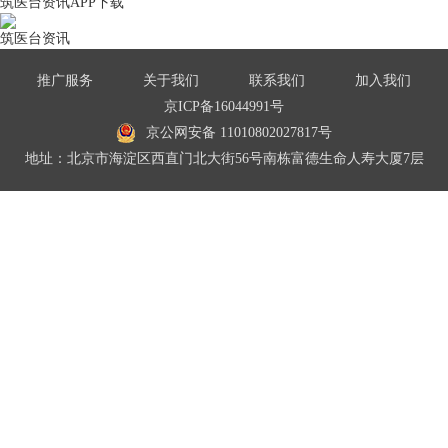
筑医台资讯APP下载
筑医台资讯
推广服务
关于我们
联系我们
加入我们
京ICP备16044991号
京公网安备 11010802027817号
地址：北京市海淀区西直门北大街56号南栋富德生命人寿大厦7层