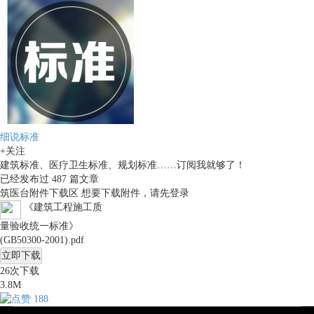
细说标准
+关注
建筑标准、医疗卫生标准、规划标准……订阅我就够了！
已经发布过
487
篇文章
筑医台附件下载区
想要下载附件，请先
登录
《建筑工程施工质
量验收统一标准》
(GB50300-2001).pdf
立即下载
26
次下载
3.8M
188