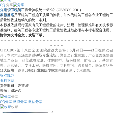
QQ
分享
分享
《建筑工程施工质量验收统一标准》(GB50300-2001)
微博分享
微信分享
本标准适用于建筑工程施工质量的验收，并作为建筑工程各专业工程施工
质量验收规范编制的统一准则。
本标准依据现行国家有关工程质量的法律、法规、管理标准和有关技术标
准编制、建筑工程各专业工程施工质量验收规范必须与本标准配合使用。
附件为文件全文，欢迎下载。
－－－－－－－－－－－－－－－－－－－－－－－－－－－－－－－－
－－－－
CHCC2017第十八届全国医院建设大会将于
5月20日——23日
在武汉召
开，本次大会涵盖超过
60场专业论坛
，聚合全行业资源，广泛覆盖医建领
域全产业链，涵盖战略发展、体制转型、新兴投资、前沿设计、基建管
理、运营提升、专项工程、医技空间、学科空间、跨界融合、医院专场等
11大版块
，邀请
350位行业顶级专家
带来最新深度学术成果。
标准规范
资料下载
责任编辑：
刘雪涛
来源：
筑医台
分享
QQ分享
微博分享
微信分享
收藏
>