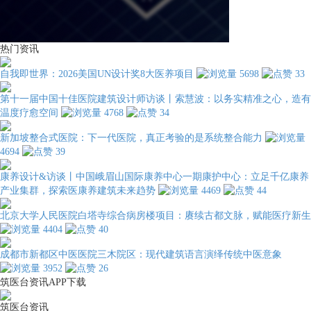
热门资讯
自我即世界：2026美国UN设计奖8大医养项目
5698
33
第十一届中国十佳医院建筑设计师访谈丨索慧波：以务实精准之心，造有
温度疗愈空间
4768
34
新加坡整合式医院：下一代医院，真正考验的是系统整合能力
4694
39
康养设计&访谈丨中国峨眉山国际康养中心一期康护中心：立足千亿康养
产业集群，探索医康养建筑未来趋势
4469
44
北京大学人民医院白塔寺综合病房楼项目：赓续古都文脉，赋能医疗新生
4404
40
成都市新都区中医医院三木院区：现代建筑语言演绎传统中医意象
3952
26
筑医台资讯APP下载
筑医台资讯