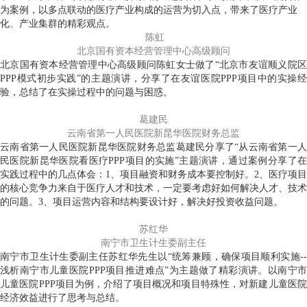
为案例，以多点联动的医疗产业构成的运营为切入点，带来了医疗产业
化、产业集群的精彩观点。
陈虹
北京国有资本经营管理中心高级顾问
北京国有资本经营管理中心高级顾问陈虹女士做了“北京市友谊顺义院区
PPP模式初步实践”的主题演讲，分享了在友谊医院PPP项目中的实操经
验，总结了在实操过程中的问题与困惑。
葛建民
云南省第一人民医院新昆华医院财务总监
云南省第一人民医院新昆华医院财务总监葛建民分享了“从云南省第一人
民医院新昆华医院看医疗PPP项目的实施”主题演讲，通过案例分享了在
实践过程中的几点体会：1、项目融资和财务成本要控制好。2、医疗项目
的核心竞争力来自于医疗人才和技术，一定要考虑好如何解决人才、技术
的问题。3、项目运营内容和结构要设计好，解决好投资收益问题。
苏红华
南宁市卫生计生委副主任
南宁市卫生计生委副主任苏红华先生以“统筹兼顾，确保项目顺利实施--
浅析南宁市儿童医院PPP项目推进难点”为主题做了精彩演讲。以南宁市
儿童医院PPP项目为例，介绍了项目概况和项目特殊性，对新建儿童医院
经济效益进行了思考与总结。