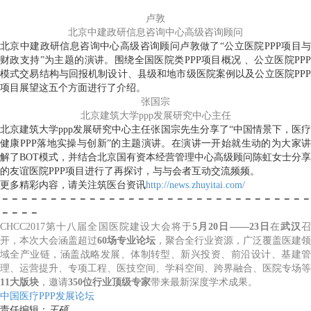
卢敦
北京中建政研信息咨询中心高级咨询顾问
北京中建政研信息咨询中心高级咨询顾问卢敦做了“公立医院PPP项目与
财政支持”为主题的演讲。围绕全国医院类PPP项目概况 、公立医院PPP
模式交易结构与回报机制设计、县级和地市级医院案例以及公立医院PPP
项目展望这五个方面进行了介绍。
张国宗
北京建筑大学ppp发展研究中心主任
北京建筑大学ppp发展研究中心主任张国宗先生分享了“中国情景下，医疗
健康PPP落地实操与创新”的主题演讲。在演讲一开始就生动的为大家讲
解了BOT模式，并结合北京国有资本经营管理中心高级顾问陈虹女士分享
的友谊医院PPP项目进行了再探讨，与与会者互动交流频频。
更多精彩内容，请关注筑医台资讯
http://news.zhuyitai.com/
－－－－－－－－－－－－－－－－－－－－－－－－－－－
－－－－－
－－－－
CHCC2017第十八届全国医院建设大会将于
5月20日——23日
在
武汉
开，本次大会涵盖超过
60场专业论坛
，聚合全行业资源，广泛覆盖医建领
域全产业链，涵盖战略发展、体制转型、新兴投资、前沿设计、基建管
理、运营提升、专项工程、医技空间、学科空间、跨界融合、医院专场等
11大版块
，邀请
350位行业顶级专家
带来最新深度学术成果。
中国医疗PPP发展论坛
责任编辑：
王硕