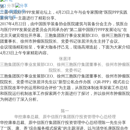
QQ
分享
第
分享
微博分享
二届中国医疗PPP发展论坛上，4月23日上午与会专家围绕“医院PPP实践
微信分享
案例”这一主题进行了精彩分享。
2017年4月22日，由中国医学装备协会医院建筑与装备分会主办，筑医台
与医疗PPP发展促进委员会共同承办的“第二届中国医疗PPP发展论坛”在
北京天健宾馆拉开序幕。三胞集团医疗事业发展部CEO、徐州三胞医疗集
团董事长、徐州市肿瘤医院院长、党委书记张居洋先生主持了会议。
会议现场精彩纷呈，专家大咖各抒己见，现场高潮迭起，下面为大家介绍
4月23日上午专家精彩内容。
张居洋
三胞集团医疗事业发展部CEO、徐州三胞医疗集团董事长、徐州市肿瘤医
院院长、党委书记
三胞集团医疗事业发展部CEO、徐州三胞医疗集团董事长、徐州市肿瘤医
院院长、党委书记张居洋先生以“新型公私合作办医（QR-PPP）模式在公
立医院改革中的运用和综合评价”为主题，从医院体制改革探索工作总结
和医院运行机制改革工作探索两个方面进行了探讨，并以徐州市肿瘤医院
为例进行了深入分析。
陈一
华控康泰总裁、原中信医疗集团医疗投资管理中心总经理
华控康泰总裁、原中信医疗集团医疗投资管理中心总经理陈一先生分享
了“‘医、康、养’综合服务模式探索”的主题演讲。以与清华长庚医院合作