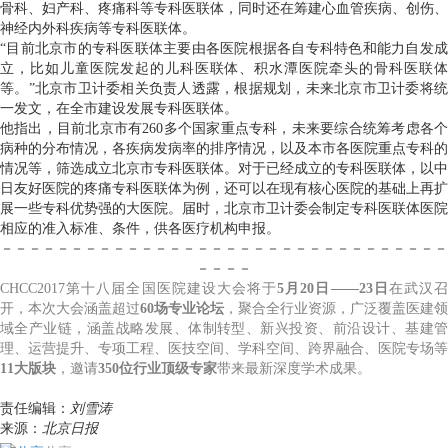
骨科、妇产科、疼痛科等专科医联体，同时还在筹建心血管疾病、创伤、
神经内外科疾病等专科医联体。
“目前北京市的专科医联体主要由各医院根据各自专科特色和能力自发成
立，比如儿童医院发起的儿科医联体、积水潭医院牵头的骨科医联体
等。”北京市卫计委相关负责人透露，根据规划，未来北京市卫计委将统
一发文，在全市建设发展专科医联体。
他指出，目前北京市有260多个国家重点专科，未来要综合统筹考虑各个
病种的分布情况，各疾病发病率的排序情况，以及本市各医院重点专科的
情况等，筛选成立北京市专科医联体。对于已经成立的专科医联体，以中
日友好医院的疼痛专科医联体为例，还可以在现有核心医院的基础上再扩
展一些专科优势强的大医院。届时，北京市卫计委会制定专科医联体医院
相应的准入标准、条件，供各医疗机构申报。
－－－－－－－－－－－－－－－－－－－－－－－－－－－－－－－－
－－－－
CHCC2017第十八届全国医院建设大会将于
5月20日——23日
在武汉召
开，本次大会涵盖超过
60场专业论坛
，聚合全行业资源，广泛覆盖医建领
域全产业链，涵盖战略发展、体制转型、新兴投资、前沿设计、基建管
理、运营提升、专项工程、医技空间、学科空间、跨界融合、医院专场等
11大版块
，邀请
350位行业顶级专家
带来最新深度学术成果。
责任编辑：
刘雪涛
来源：
北京日报