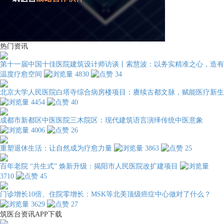
热门资讯
第十一届中国十佳医院建筑设计师访谈丨索慧波：以务实精准之心，造有
温度疗愈空间
4830
34
北京大学人民医院白塔寺综合病房楼项目：赓续古都文脉，赋能医疗新生
4454
40
成都市新都区中医医院三木院区：现代建筑语言演绎传统中医意象
4006
26
重塑退休生活：让自然成为疗愈力量
3863
25
百年老院 “共生式” 焕新升级：揭阳市人民医院改扩建项目
3710
45
门诊增长10倍、住院零增长：MSK等北美顶级癌症中心做对了什么？
3629
27
筑医台资讯APP下载