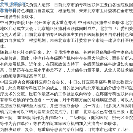
分享
微博分享
京市卫计委相关负责人透露，目前北京市的专科医联体主要由各医院根据
微信分享
各自专科特色和能力自发成立，根据规划，未来北京市卫计委将在全市统
一建设专科医联体。
中日友好医院15日召开国家临床重点专科·中日医院疼痛专科医联体北京
地区启动成立大会，北京地区疼痛科医联体同时成立。北京市卫计委相关
负责人透露，目前北京市的专科医联体主要由各医院根据各自专科特色和
能力自发成立，根据规划，未来北京市卫计委将在全市统一建设专科医联
体。
随着老龄化社会的到来，老年骨质增生疼痛、各种神经痛和肿瘤性疼痛越
来越普遍。因此，疼痛科在各级医疗机构中存在巨大的需求，面临前所未
有的发展机遇。近年来，在国家政策支持下，各级医院疼痛科建设如火如
荼，但是还存在发展水平参差不齐，人才储备力量不足、从业人员技术能
力亟须培训和提高等问题。
中国医师协会疼痛科医师分会会长、中日友好医院疼痛科樊碧发教授介
绍，此次疼痛专科医联体的成立，目的是为推动北京地区的分级诊疗和医
疗技术的交流。医联体最基本的工作就是双向转诊，在疼痛专科医联体内
有非常通畅的绿色通道：一方面，对于疼痛方面的疑难病症患者，可以从
基层医疗机构转至大医院，并进行医疗会诊；另一方面，很多病人病因明
确后完全可以下转到基层医院去治疗。目前，北京地区已有包括三级（北
医三院、301医院等作为协作单位）、二级医院（健宫医院、密云区医院
等作为合作单位）等在内的近30家医疗机构加入疼痛专科医联体。
为解决疑难、复杂、危重病等患者的治疗问题，目前本市已建立了儿科、