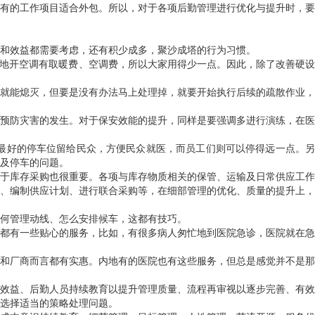
有的工作项目适合外包。所以，对于各项后勤管理进行优化与提升时，要
和效益都需要考虑，还有积少成多，聚沙成塔的行为习惯。
内地开空调有取暖费、空调费，所以大家用得少一点。因此，除了改善硬设
就能熄灭，但要是没有办法马上处理掉，就要开始执行后续的疏散作业，
预防灾害的发生。对于保安效能的提升，同样是要强调多进行演练，在医
最好的停车位留给民众，方便民众就医，而员工们则可以停得远一点。
及停车的问题。
于库存采购也很重要。各项与库存物质相关的保管、运输及日常供应工作
、编制供应计划、进行联合采购等，在细部管理的优化、质量的提升上，
何管理动线、怎么安排候车，这都有技巧。
都有一些贴心的服务，比如，有很多病人匆忙地到医院急诊，医院就在急
和厂商而言都有实惠。内地有的医院也有这些服务，但总是感觉并不是那
效益、后勤人员持续教育以提升管理质量、流程再审视以逐步完善、有效
选择适当的策略处理问题。