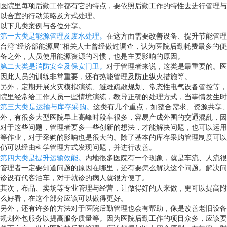
医院里每项后勤工作都有它的特点，要依照后勤工作的特性去进行管理与
以合宜的行动策略及方式处理。
以下几类案例与各位分享。
第一大类是能源管理及废水处理。
在这方面需要改善设备、提升节能管理
台湾“经济部能源局”相关人士曾经做过调查，认为医院后勤耗费最多的
备之外，人员使用能源资源的习惯，也是主要影响的原因。
第二大类是消防安全及保安门卫。
对于管理者来说，这类是最重要的。医
因此人员的训练非常重要，还有热能管理及防止纵火措施等。
另外，定期开展火灾模拟演练、避难疏散规划、常态性电气设备管控等，
院里经常给工作人员一些情境演练，教导正确的处理方式，当事情发生时
第三大类是运输与库存采购。
这类有几个重点，如整合需求、资源共享
外，有很多大型医院早上高峰时段车很多，容易产成外围的交通混乱，因
对于这些问题，管理者要多一些创新的想法，才能解决问题，也可以运用
等作业，对于采购的影响也是很大的。除了基本的库存采购管理制度可以
仍可以经由科学管理方式发现问题，并进行改善。
第四大类是提升运输效能。
内地很多医院有一个现象，就是车流、人流很
管理者一定要知道问题的原因在哪里，还有要怎么解决这个问题。解决问
诊设有代客泊车，对于就诊的病人就很方便了。
其次，布品、卖场等专业管理与经营，让做得好的人来做，更可以提高附
么好看，在这个部分应该可以做得更好。
另外，还有许多的方法对于医院后勤管理也会有帮助，像是改善老旧设备
规划外包服务以提高服务质量等。因为医院后勤工作的项目众多，应该要