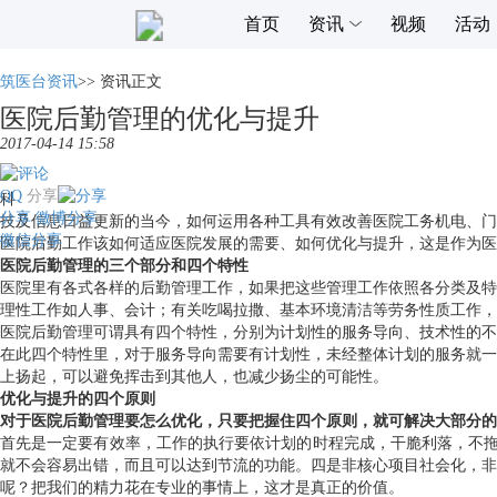
首页
资讯
视频
活动
筑医台资讯
>>
资讯正文
医院后勤管理的优化与提升
2017-04-14 15:58
QQ
分享
科
分享
微博分享
技及信息日益更新的当今，如何运用各种工具有效改善医院工务机电、门
微信分享
医院后勤工作该如何适应医院发展的需要、如何优化与提升，这是作为医
医院后勤管理的三个部分和四个特性
医院里有各式各样的后勤管理工作，如果把这些管理工作依照各分类及特
理性工作如人事、会计；有关吃喝拉撒、基本环境清洁等劳务性质工作，
医院后勤管理可谓具有四个特性，分别为计划性的服务导向、技术性的不
在此四个特性里，对于服务导向需要有计划性，未经整体计划的服务就一
上扬起，可以避免挥击到其他人，也减少扬尘的可能性。
优化与提升的四个原则
对于医院后勤管理要怎么优化，只要把握住四个原则，就可解决大部分的
首先是一定要有效率，工作的执行要依计划的时程完成，干脆利落，不拖泥
就不会容易出错，而且可以达到节流的功能。四是非核心项目社会化，非
呢？把我们的精力花在专业的事情上，这才是真正的价值。