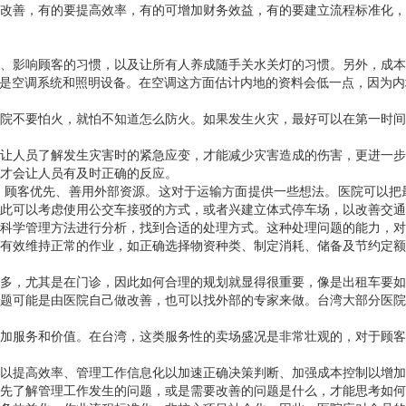
改善，有的要提高效率，有的可增加财务效益，有的要建立流程标准化，
、影响顾客的习惯，以及让所有人养成随手关水关灯的习惯。另外，成本
便是空调系统和照明设备。在空调这方面估计内地的资料会低一点，因为
院不要怕火，就怕不知道怎么防火。如果发生火灾，最好可以在第一时间
让人员了解发生灾害时的紧急应变，才能减少灾害造成的伤害，更进一步
才会让人员有及时正确的反应。
、顾客优先、善用外部资源。这对于运输方面提供一些想法。医院可以把
此可以考虑使用公交车接驳的方式，或者兴建立体式停车场，以改善交通
科学管理方法进行分析，找到合适的处理方式。这种处理问题的能力，对
有效维持正常的作业，如正确选择物资种类、制定消耗、储备及节约定额
多，尤其是在门诊，因此如何合理的规划就显得很重要，像是出租车要如
题可能是由医院自己做改善，也可以找外部的专家来做。台湾大部分医院
加服务和价值。在台湾，这类服务性的卖场盛况是非常壮观的，对于顾客
以提高效率、管理工作信息化以加速正确决策判断、加强成本控制以增加
先了解管理工作发生的问题，或是需要改善的问题是什么，才能思考如何