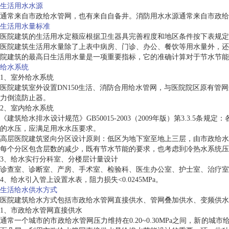
生活用水水源
通常来自市政给水管网，也有来自自备井。消防用水水源通常来自市政给
生活用水量标准
医院建筑的生活用水定额应根据卫生器具完善程度和地区条件按下表规定
医院建筑生活用水量除了上表中病房、门诊、办公、餐饮等用水量外，还
院建筑的最高日生活用水量是一项重要指标，它的准确计算对于节水节能
给水系统
1、室外给水系统
医院建筑室外设置DN150生活、消防合用给水管网，与医院院区原有
力倒流防止器。
2、室内给水系统
《建筑给水排水设计规范》GB50015-2003（2009年版）第3.3.
的水压，应满足用水水压要求。
高层医院建筑竖向分区设计原则：低区为地下室至地上三层，由市政给水
每个分区包含层数的减少，既有节水节能的要求，也考虑到冷热水系统压
3、给水实行分科室、分楼层计量设计
诊查室、诊断室、产房、手术室、检验科、医生办公室、护士室、治疗室
4、给水引入管上设置水表，阻力损失<0.0245MPa。
生活给水供水方式
医院建筑给水方式包括市政给水管网直接供水、管网叠加供水、变频供水
1、市政给水管网直接供水
通常一个城市的市政给水管网压力维持在0.20~0.30MPa之间，新