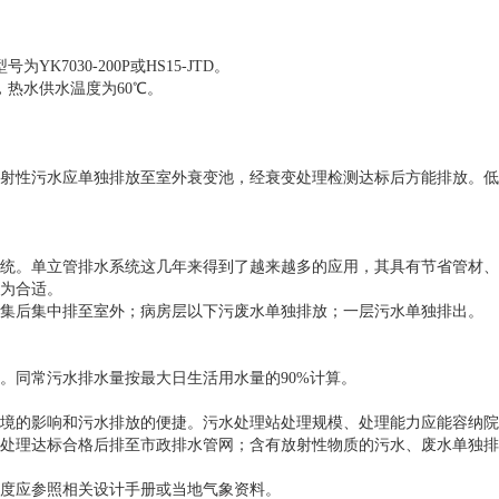
030-200P或HS15-JTD。
热水供水温度为60℃。
。
射性污水应单独排放至室外衰变池，经衰变处理检测达标后方能排放。低
统。单立管排水系统这几年来得到了越来越多的应用，其具有节省管材、
为合适。
集后集中排至室外；病房层以下污废水单独排放；一层污水单独排出。
。同常污水排水量按最大日生活用水量的90%计算。
境的影响和污水排放的便捷。污水处理站处理规模、处理能力应能容纳院
处理达标合格后排至市政排水管网；含有放射性物质的污水、废水单独排
雨厚度应参照相关设计手册或当地气象资料。