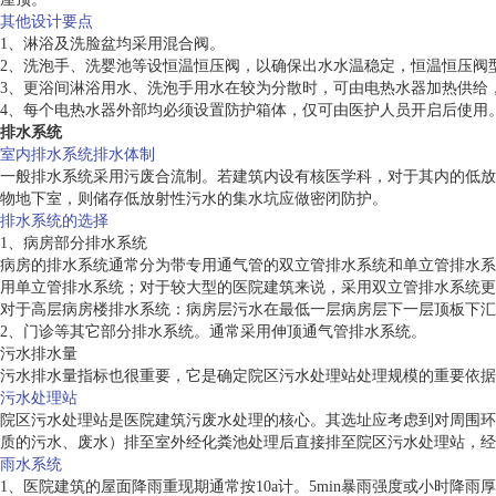
其他设计要点
1、淋浴及洗脸盆均采用混合阀。
2、洗泡手、洗婴池等设恒温恒压阀，以确保出水水温稳定，恒温恒压阀型号为YK7
3、更浴间淋浴用水、洗泡手用水在较为分散时，可由电热水器加热供给，
4、每个电热水器外部均必须设置防护箱体，仅可由医护人员开启后使用
排水系统
室内排水系统排水体制
一般排水系统采用污废合流制。若建筑内设有核医学科，对于其内的低放
物地下室，则储存低放射性污水的集水坑应做密闭防护。
排水系统的选择
1、病房部分排水系统
病房的排水系统通常分为带专用通气管的双立管排水系统和单立管排水系
用单立管排水系统；对于较大型的医院建筑来说，采用双立管排水系统更
对于高层病房楼排水系统：病房层污水在最低一层病房层下一层顶板下汇
2、门诊等其它部分排水系统。通常采用伸顶通气管排水系统。
污水排水量
污水排水量指标也很重要，它是确定院区污水处理站处理规模的重要依据
污水处理站
院区污水处理站是医院建筑污废水处理的核心。其选址应考虑到对周围环
质的污水、废水）排至室外经化粪池处理后直接排至院区污水处理站，经
雨水系统
1、医院建筑的屋面降雨重现期通常按10a计。5min暴雨强度或小时降