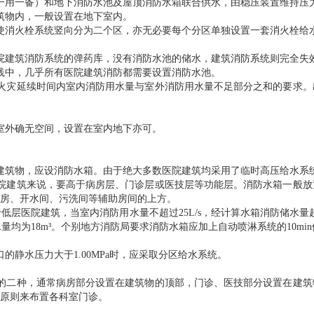
一用一备）和地下消防水池及屋顶消防水箱联合供水，由稳压装置维持压
筑物内，一般设置在地下室内。
使消火栓系统竖向分为二个区，亦无必要每个分区单独设置一套消火栓给
院建筑消防系统的弹药库，没有消防水池的储水，建筑消防系统则完全失
践中，几乎所有医院建筑消防都需要设置消防水池。
火灾延续时间内室内消防用水量与室外消防用水量不足部分之和的要求。
室外确无空间，设置在室内地下亦可。
建筑物，应设消防水箱。由于绝大多数医院建筑均采用了临时高压给水系
院建筑来说，要高于病房层、门诊层或医技层等功能层。消防水箱一般放
房、开水间、污洗间等辅助房间的上方。
层医院建筑，当室内消防用水量不超过25L/s，经计算水箱消防储水量超过1
水量均为18m³。个别地方消防局要求消防水箱应加上自动喷淋系统的10mi
静水压力大于1.00MPa时，应采取分区给水系统。
的二种，通常病房部分设置在建筑物的顶部，门诊、医技部分设置在建筑
原则来布置各科室门诊。