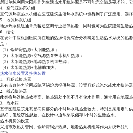
所以单纯利用太阳能作为生活热水系统热源是不可能完全满足要求的，它
4、空气源热泵机组
空气源热泵热水机组在医院建筑生活热水系统中也得到了广泛应用。选择
5、地源热泵机组
地源热泵机组通常为暖通空调专业提供热源，同时也可为医院建筑生活热
6、结论
在设计中应根据医院所在地的热源情况综合分析确定生活热水系统的热源
是：
（1）锅炉房热源+太阳能热源；
（2）太阳能热源+空气源热泵热水机组热源；
（3）太阳能热源+地源热泵机组热源；
（4）太阳能热源+电辅助加热。
热水储水装置及换热装置
1、容积式换热器
若有市政热力管网或院区锅炉房提供热源，设置容积式汽水或水水换热器
2、板式换热器
此类换热器换热效率高、换热温差小但不具有储水作用，通常用在地源热
3、热水箱
基于医院建筑尤其是病房部分的小时热水耗热量较大，特别是采用定时供
越好，但经济性越差。在设计中通常采取储存1小时的生活热水。
热水机房的设置
采用市政热力管网、锅炉房锅炉热媒、地源热泵机组等作为系统热源时，
屋顶。