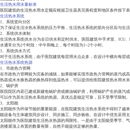
生活热水用水量标准
医院建筑的生活热水用水定额应根据卫生器具完善程度和地区条件按下表
生活热水系统
1、系统竖向分区
为了保证生活冷热水系统的压力平衡，生活热水系统的竖向分区应与生活
2、系统供水体制
生活热水系统供水分为全日供水和定时供水。医院建筑中手术室、ICU
水通常分为2个时段：中午和晚上，每个时段为1~2个小时。
3、系统供水方式
对于生活热水系统，由于医院建筑每层用水点众多，在设计中横向每层或
生活热水系统热源
1、市政热力管网
在市政热力管网较为完备的城镇，如果能够实现市政热力管网的蒸汽或高
热器或水水换热器的换热得到低温热水，可以提供给医院建筑热水用水末
2、锅炉房
医院院区内若已建或新建电锅炉房或燃油锅炉房，利用锅炉产生的蒸汽或
可以作为其生活热水系统的热源。其优点是稳定可靠，且不受季节限制。
3、太阳能
太阳能作为环保节能的重要能源，在医院建筑生活热水系统中得到了越来
能设备与主体建筑同步设计、同步施工、同步验收。在设计中优先采用太
太阳能作为医院建筑生活热水热源的局限性。一是由于太阳能受季节、气
房楼屋顶上布置的数量有限，自然不能提供足够的热量。