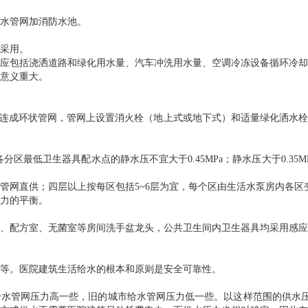
水管网加消防水池。
采用。
应包括浇洒道路和绿化用水量、汽车冲洗用水量、空调冷冻设备循环冷却
意义重大。
管网连成环状管网，管网上设置消火栓（地上式或地下式）和适量绿化洒水
5条规定：各分区最低卫生器具配水点的静水压不宜大于0.45MPa；静水压大于
管网直供；四层以上按每区包括5~6层为宜，每个区由生活水泵房内各区
力的平衡。
、配方室、无菌室等房间洗手盆龙头，公共卫生间内卫生器具均采用感应
等。医院建筑生活给水的根本和原则是安全可靠性。
的城市给水管网压力高一些，旧的城市给水管网压力低一些。以这样范围的供