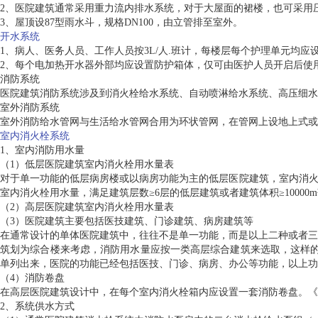
2、医院建筑通常采用重力流内排水系统，对于大屋面的裙楼，也可采用
3、屋顶设87型雨水斗，规格DN100，由立管排至室外。
开水系统
1、病人、医务人员、工作人员按3L/人.班计，每楼层每个护理单元均应设
2、每个电加热开水器外部均应设置防护箱体，仅可由医护人员开启后使
消防系统
医院建筑消防系统涉及到消火栓给水系统、自动喷淋给水系统、高压细水
室外消防系统
室外消防给水管网与生活给水管网合用为环状管网，在管网上设地上式或
室内消火栓系统
1、室内消防用水量
（1）低层医院建筑室内消火栓用水量表
对于单一功能的低层病房楼或以病房功能为主的低层医院建筑，室内消火
室内消火栓用水量，满足建筑层数≥6层的低层建筑或者建筑体积≥10000m
（2）高层医院建筑室内消火栓用水量表
（3）医院建筑主要包括医技建筑、门诊建筑、病房建筑等
在通常设计的单体医院建筑中，往往不是单一功能，而是以上二种或者三
筑划为综合楼来考虑，消防用水量应按一类高层综合建筑来选取，这样的
单列出来，医院的功能已经包括医技、门诊、病房、办公等功能，以上功
（4）消防卷盘
在高层医院建筑设计中，在每个室内消火栓箱内应设置一套消防卷盘。《高
2、系统供水方式