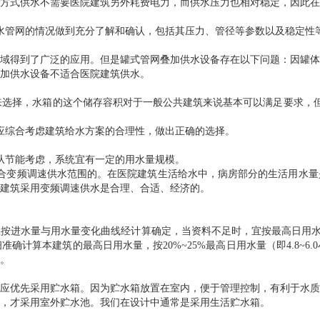
方式供水不需要医院建筑另外耗费电力，而供水压力也相对稳定，因此在
水管网的情况做到充分了解和确认，包括其压力、管径等参数以及稳定性
域得到了广泛的应用。但是罐式管网叠加供水设备存在以下问题：因罐体
加供水设备不适合医院建筑供水。
量来选择，水箱的这个储存容积对于一般公共建筑来说基本可以满足要求，但
应综合考虑建筑给水方案的合理性，做出正确的选择。
从节能考虑，系统宜有一定的用水量规模。
合变频调速供水范围的。在医院建筑生活给水中，病房部分的生活用水量
建筑采用变频调速供水是合理、合适、经济的。
进水量与用水量变化曲线经计算确定，当资料不足时，宜按最高日用水量的
计算本建筑的最高日用水量，按20%~25%最高日用水量（即4.8~6
。
应优先采用贮水箱。因为贮水箱放置在室内，便于管理控制，有利于水质
，才采用室外贮水池。我们在设计中通常是采用生活贮水箱。