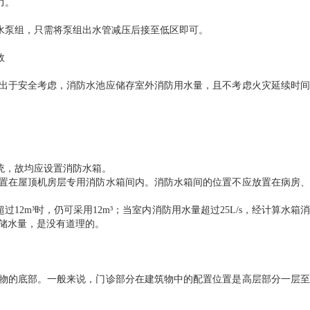
力。
水泵组，只需将泵组出水管减压后接至低区即可。
效
出于安全考虑，消防水池应储存室外消防用水量，且不考虑火灾延续时间
统，故均应设置消防水箱。
置在屋顶机房层专用消防水箱间内。消防水箱间的位置不应放置在病房、
2m³时，仍可采用12m³；当室内消防用水量超过25L/s，经计算水箱消
n储水量，是没有道理的。
物的底部。一般来说，门诊部分在建筑物中的配置位置是高层部分一层至