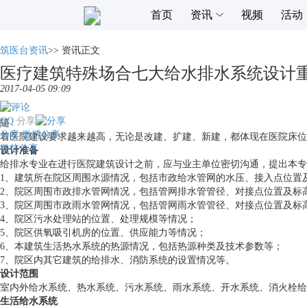
首页
资讯
视频
活动
筑医台资讯
>>
资讯正文
医疗建筑特殊场合七大给水排水系统设计
2017-04-05 09:09
QQ
分享
随
分享
微博分享
着医院建设要求越来越高，无论是改建、扩建、新建，都体现在医院床位
微信分享
设计准备
给排水专业在进行医院建筑设计之前，应与业主单位密切沟通，提出本专
1、建筑所在院区周围水源情况，包括市政给水管网的水压、接入点位置
2、院区周围市政排水管网情况，包括管网排水管管径、对接点位置及标
3、院区周围市政雨水管网情况，包括管网雨水管管径、对接点位置及标
4、院区污水处理站的位置、处理规模等情况；
5、院区供氧吸引机房的位置、供应能力等情况；
6、本建筑生活热水系统的热源情况，包括热源种类及技术参数等；
7、院区内其它建筑的给排水、消防系统的设置情况等。
设计范围
室内外给水系统、热水系统、污水系统、雨水系统、开水系统、消火栓给
生活给水系统