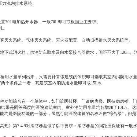
压力流内排水系统。
置70L电加热开水器，一般70L即可或根据业主要求。
用。
雾灭火系统、气体灭火系统、灭火器配置、自动扫描射水灭火系统等。
地下式消火栓，供消防车取水及向水泵接合器供水，间距不大于120m。
栓用水量单列出来，只需要计算该建筑的体积即可选取其室内消防用水量
³两个条件之一者，其建筑室内消防用水量即可取15L/s。
种功能综合在一个单体中，如门诊医技楼、门诊病房楼、医技病房楼、门
结果是同等高度的医院建筑室内、室外消防用水量均各增加了10L/s。
能均是医院功能的一部分，虽然可能医院建筑的名称叫做“综合楼”，但
规》第7.4.9对消防卷盘做了以下要求：消防卷盘的间距应保证有一股