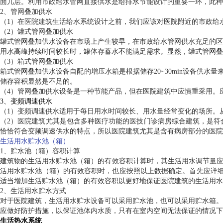
面几层。利用市政给水管网直接供水是给排水节能设计的重要一环，此种
2、管网叠加供水
（1）在医院建筑生活给水系统设计之前，我们应该对医院附近的市政给
（2）罐式管网叠加供水
罐式管网叠加供水设备在市场上产生较早，在市政给水管网供水充足的区
用水高峰持续时间较长时，罐体存蓄水不能满足需求。显然，罐式管网叠
（3）箱式管网叠加供水
箱式管网叠加供水设备自配的增压水箱是根据储存20~30min设备供水
储存容积显然是不足的。
（4）管网叠加供水设备是一种节能产品，但在医院建筑中应慎重采用。
3、变频调速供水
（1）变频调速供水适用于每日用水时间较长、用水量经常变化的场所。
（2）医院建筑尤其是包含多种医疗功能的医技门诊病房综合建筑，是符
恰恰符合变频调速供水的特点，所以医院建筑尤其是含有病房部分的医院
生活用水贮水池（箱）
1、贮水池（箱）容积计算
建筑物的生活用水贮水池（箱）的有效容积计算时，其生活用水调节量应按
活用水贮水池（箱）的有效容积时，也应按照以上数据确定。首先应详细准确
适当增加生活贮水池（箱）的有效容积以更好地保证医院建筑的生活用水
2、生活用水贮水方式
对于医院建筑，生活用水贮水设备可以采用贮水池，也可以采用贮水箱。
应做好防护措施，以保证池体内水质，只有在室内空间无法保证的情况下
生活热水系统