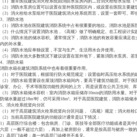
（1）通常医院建筑消火栓系统由消防水泵房内的二台消火栓给水泵组（
（2）消防水泵房位置可以设置在室外医院院区内，或设置在医院主要建
（3）消火栓给水泵组对于医院建筑消火栓系统而言，设置一套即可。即
3、消防水池
（1）消防水池在医院建筑消防系统中占有很重要的地位。消防水池是医
（2）什么情况下设置消防水池，《高规》做了明确规定。在工程设计实
（3）消防水池的储水容积。通常情况下，消防水池的有效容量应满足在
内的补水量。
（4）消防水池应单独设置，不宜与生产、生活用水合并使用。
（5）消防水池大多数情况下建议设置在室外地下，紧靠消防水泵房。若
4、消防水箱
消防水箱在建筑消防系统中也有着很重要作用。
（1）对于医院建筑，根据现行防火规范规定：设置临时高压给水系统的
（2）消防水箱需要设在屋顶消防水箱间内，要高于建筑功能层。对于医
诊室、办公、手术等医院功能性房间的上方，而是设置在公共卫生间、库
（3）消防水箱储水容积：室内消防水箱应储存10min的消防用水量。对于低
防储水量超过18m³时，仍可采用18m³。对于高层医院建筑，消防水箱储
5、消火栓系统竖向分区
（1）对于高层建筑消火栓系统竖向分区问题，《高规》规定：消火栓栓口的
（2）当前高层医院建筑的功能设计通常是以下情况：
1）高层医疗综合楼：包含病房、门诊、医技等全部医疗功能或者是其中
六层（一般不超过六层），再加上裙房部分，通常是按高层与裙房一致的
2）高层门诊楼：单一的高层门诊楼并不多见。