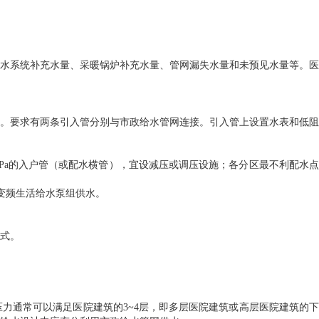
水系统补充水量、采暖锅炉补充水量、管网漏失水量和未预见水量等。医
栓。要求有两条引入管分别与市政给水管网连接。引入管上设置水表和低阻
0.35MPa的入户管（或配水横管），宜设减压或调压设施；各分区最不利配水点
变频生活给水泵组供水。
式。
水压力通常可以满足医院建筑的3~4层，即多层医院建筑或高层医院建筑的下