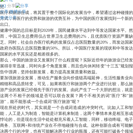
QQ
分享
把
分享
微博分享
医疗和旅游合成，将其置于整个国际化的发展当中，希望通过这种碰撞的
微信分享
方式，将医疗的劣势和旅游的优势互补，为中国的医疗发展找到一个新的
出口。
健康中国的总目标是到2020年，国民健康水平达到中等发达国家水平。然
而，中国卫生总费用仅占世界卫生总费用的2%，且优质医疗资源严重缺
乏。同时，社会自办医疗机构的发展仅占总医院数量的20%，而发达国家
政府办医院占总医院数量的50%。所以，中国医疗发展的现状和中等发达
国家的水平其实还是相差很多的。
那么，中国的旅游业又发展到了什么程度呢？实际近些年的旅游业已经发
展得非常迅速，同时向多个角度发展，而且也向休闲转变“十三五”规划报
告中强调，坚持创新发展，着力提高发展质量和效益。
要加强旅游业发展，推动生产服务业向价值链高端延伸，生活性服务业向
精细和高品质转变，可见，如果将医疗和旅游两个产业进行比较，那么旅
游产业的发展已经领先于医疗的发展。由此产生了一个大胆的想法，就是
这两个不相干的领域是否可以联合发展？两个不相关的词“医疗”和“旅
游”，能不能形成一个合成词“医疗旅游”呢？
现在所处的时代，其实就是一个合成词造成的冲突时代。比如人工和智
能，人工是人为制造，智能是计算机来制造，这两个事情本来是相互形成
悖论的，但是现在生活中处处都充斥着人工智能，同样，移动终端、电子
商务、互联网+和传统产业在不停地碰撞与合成。这种创新合成有可能解
决两个行的冲突，也有可能解决两个行业的瓶颈，还有可能打破各个领域