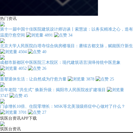
热门资讯
第十一届中国十佳医院建筑设计师访谈丨索慧波：以务实精准之心，造有
温度疗愈空间
4891
34
北京大学人民医院白塔寺综合病房楼项目：赓续古都文脉，赋能医疗新生
4504
40
成都市新都区中医医院三木院区：现代建筑语言演绎传统中医意象
4052
26
重塑退休生活：让自然成为疗愈力量
3878
25
百年老院 “共生式” 焕新升级：揭阳市人民医院改扩建项目
3747
45
门诊增长10倍、住院零增长：MSK等北美顶级癌症中心做对了什么？
3701
27
筑医台资讯APP下载
筑医台资讯