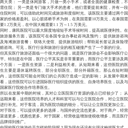
两大类： 一类是休闲游客，只做一类小手术，或者全面的健康检查，不
需住院； 另一类是专门做大手术的患者，他们需要提前来院，并有一段
住院时间，可以借助此时间完成旅游和度假时光。该医院主要通过两个国
家的价格差盈利。以心脏搭桥手术为例，在美国需要10万美元，在泰国需
要1.2万美元，在中国大概需要1.1 万～1.5 万美元。
同时，康民医院可以最大限度地缩短手术等候时间，提高就医便利性。在
旅游服务方面，该医院可在各国专业办事处咨询及预约； 提供旅游咨询
及海滩旅游套餐； 联络大使馆、提供旅游组织；帮助延长签证及保险理
赔咨询。可见，医疗行业和旅游行业的相互碰撞产生了一个新的行业。
但其实医疗旅游还面临一个很大的问题，就是医疗旅游会不会影响医疗公
平。特别是在中国，医疗公平其实是非常重要的，而医疗公平主要涉及两
个方面： 一是医生资源，二是利益相关者。从短期来看，这些医院的医
生主要是退休返聘医生、部分全职医生、部分外籍医生。那么在短时期
内，这些医院可能会对我们的公共医疗造成一定的影响； 从发展中期来
看，这些医院可以引进国际医疗组织提供的医生、自身培养医生，以及与
国家医疗院校合作培养医生。
所以在发展中期的时候，其对公立医院医疗资源的侵占已经较少了； 从
远期来看，这些医院培养的人才和科室可以与公立医院合作，对公立医院
进行补充。对于客流，因为医院功能的细分，可以让公立医院更加公立。
对于医生，可以提供更多的选择，与国外的交流也更多。对于商户，经营
渠道更多，优惠也更多。对于国家，经营收益增加使税收增多，而且医疗
品牌得到推广。
中国的医疗旅游处于怎样的阶段呢？因为现在还没有出现这种就医方式，