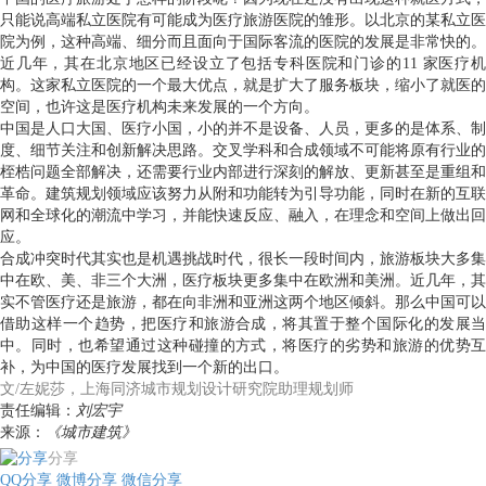
只能说高端私立医院有可能成为医疗旅游医院的雏形。以北京的某私立医
院为例，这种高端、细分而且面向于国际客流的医院的发展是非常快的。
近几年，其在北京地区已经设立了包括专科医院和门诊的11 家医疗机
构。这家私立医院的一个最大优点，就是扩大了服务板块，缩小了就医的
空间，也许这是医疗机构未来发展的一个方向。
中国是人口大国、医疗小国，小的并不是设备、人员，更多的是体系、制
度、细节关注和创新解决思路。交叉学科和合成领域不可能将原有行业的
桎梏问题全部解决，还需要行业内部进行深刻的解放、更新甚至是重组和
革命。建筑规划领域应该努力从附和功能转为引导功能，同时在新的互联
网和全球化的潮流中学习，并能快速反应、融入，在理念和空间上做出回
应。
合成冲突时代其实也是机遇挑战时代，很长一段时间内，旅游板块大多集
中在欧、美、非三个大洲，医疗板块更多集中在欧洲和美洲。近几年，其
实不管医疗还是旅游，都在向非洲和亚洲这两个地区倾斜。那么中国可以
借助这样一个趋势，把医疗和旅游合成，将其置于整个国际化的发展当
中。同时，也希望通过这种碰撞的方式，将医疗的劣势和旅游的优势互
补，为中国的医疗发展找到一个新的出口。
文/左妮莎，上海同济城市规划设计研究院助理规划师
责任编辑：
刘宏宇
来源：
《城市建筑》
分享
QQ分享
微博分享
微信分享