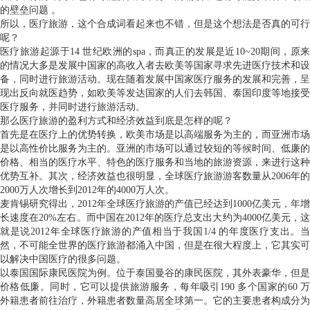
的壁垒问题 。
所以，医疗旅游，这个合成词看起来也不错，但是这个想法是否真的可行
呢？
医疗旅游起源于14 世纪欧洲的spa，而真正的发展是近10~20期间，原来
的情况大多是发展中国家的高收入者去欧美等国家寻求先进医疗技术和设
备，同时进行旅游活动。现在随着发展中国家医疗服务的发展和完善，呈
现出反向就医趋势，如欧美等发达国家的人们去韩国、泰国印度等地接受
医疗服务，并同时进行旅游活动。
那么医疗旅游的盈利方式和经济效益到底是怎样的呢？
首先是在医疗上的优势转换，欧美市场是以高端服务为主的，而亚洲市场
是以高性价比服务为主的。亚洲的市场可以通过较短的等候时间、低廉的
价格、相当的医疗水平、特色的医疗服务和当地的旅游资源，来进行这种
优势互补。其次，经济效益也很明显，全球医疗旅游游客数量从2006年的
2000万人次增长到2012年的4000万人次。
麦肯锡研究得出，2012年全球医疗旅游的产值已经达到1000亿美元，年增
长速度在20%左右。而中国在2012年的医疗总支出大约为4000亿美元，这
就是说2012年全球医疗旅游的产值相当于我国1/4 的年度医疗支出。当
然，不可能全世界的医疗旅游都涌入中国，但是在很大程度上，它其实可
以解决中国医疗的很多问题。
以泰国国际康民医院为例。位于泰国曼谷的康民医院，其外表豪华，但是
价格低廉。同时，它可以提供旅游服务，每年吸引190 多个国家的60 万
外籍患者前往治疗，外籍患者数量高居全球第一。它的主要患者构成分为