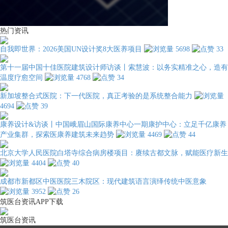
热门资讯
自我即世界：2026美国UN设计奖8大医养项目
5698
33
第十一届中国十佳医院建筑设计师访谈丨索慧波：以务实精准之心，造有
温度疗愈空间
4768
34
新加坡整合式医院：下一代医院，真正考验的是系统整合能力
4694
39
康养设计&访谈丨中国峨眉山国际康养中心一期康护中心：立足千亿康养
产业集群，探索医康养建筑未来趋势
4469
44
北京大学人民医院白塔寺综合病房楼项目：赓续古都文脉，赋能医疗新生
4404
40
成都市新都区中医医院三木院区：现代建筑语言演绎传统中医意象
3952
26
筑医台资讯APP下载
筑医台资讯