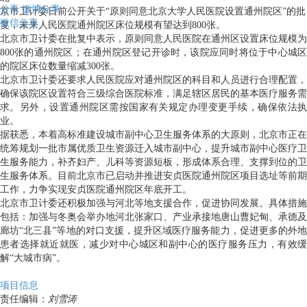
分享
微博分享
京市卫计委日前公开关于“原则同意北京大学人民医院设置通州院区”的批
微信分享
复，未来人民医院通州院区床位规模有望达到800张。
北京市卫计委在批复中表示，原则同意人民医院在通州区设置床位规模为
800张的通州院区；在通州院区登记开诊时，该院应同时将位于中心城区
的院区床位数量缩减300张。
北京市卫计委还要求人民医院应对通州院区的科目和人员进行合理配置，
确保该院区设置符合三级综合医院标准，满足辖区居民的基本医疗服务需
求。另外，设置通州院区需按国家有关规定办理变更手续，确保依法执
业。
据获悉，本着高标准建设城市副中心卫生服务体系的大原则，北京市正在
统筹规划一批市属优质卫生资源迁入城市副中心，提升城市副中心医疗卫
生服务能力，补齐妇产、儿科等资源短板，形成体系合理、支撑到位的卫
生服务体系。目前北京市已启动并推进安贞医院通州院区项目选址等前期
工作，力争实现安贞医院通州院区年底开工。
北京市卫计委还积极加强与河北等地支援合作，促进协同发展。具体措施
包括：加强与冬奥会举办地河北张家口、产业承接地唐山曹妃甸、承德及
廊坊“北三县”等地的对口支援，提升区域医疗服务能力，促进更多的外地
患者选择就近就医，减少对中心城区和副中心的医疗服务压力，有效缓
解“大城市病”。
项目信息
责任编辑：
刘雪涛