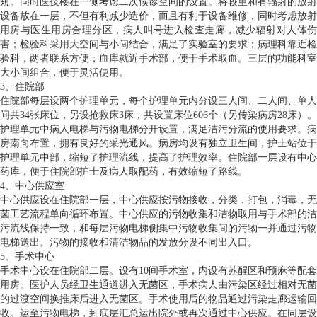
短。同时医技楼在一侧考虑二次候诊空间的设置。将较重和有辐射的放射
设备放在一层，不但有利减少造价，而且有利于设备维修，同时考虑放射
用房与医生用房合理分区，病人叫号进入检查走廊，减少辐射对人体伤
害；检验科采用大空间与小间结合，满足了实验室的要求；病理科靠近检
验科，两者联系方便；血库就近手术部，便于手术取血。三层的功能科室
大小间组合，便于灵活使用。
3、住院部
住院部每层设两个护理单元，每个护理单元内分设三人间、二人间、单人
间共34张床位，另设抢救床3床，共设置床位606个（另传染病房28床）。
护理单元中病人电梯与污物电梯分开设置，满足洁污分流的使用要求。病
房南向布置，拥有良好的采光通风。病房均设有独立卫生间，护士站位于
护理单元中部，缩短了护理流线，提高了护理效率。住院部一层设有中心
药库，便于住院部护士及病人取配药，有效缩短了路线。
4、中心供应室
中心供应设在住院部一层，中心供应按污物接收，分类，打包，消毒，无
菌工艺流程单向循环布置。中心供应的污物收集和洁物取用与手术部的洁
污流线保持一致，和每层污物电梯侧集中污物收集间的污物一并通过污物
电梯送出。污物的接收和清洁物品的发放分设不同出入口。
5、手术中心
手术中心设在住院部二层。设有10间手术室，内设有苏醒区和预麻等配套
用房。医护人员经卫生通道进入无菌区，手术病人由污染区经过相对无菌
的过渡空间换推床后进入无菌区。手术使用后的物品通过污染走廊运输回
收。运至污物电梯，到底层汇总运出院外或再次通过中心供应。在同层设