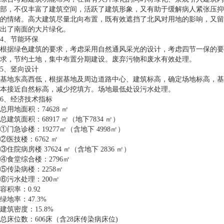
部，不仅丰富了建筑空间，活跃了建筑形象，又有助于缓解病人紧张压抑
的情绪。高大建筑尽量北向布置，既有效遮挡了北风对用地的影响，又留
出了南面的大片绿化。
4、节能环保
根据绿色建筑的要求，考虑采用自然通风采光的设计，考虑四节一保的要
求，节约土地，集中布置分期建设。废弃污物和废水有效处理。
5、竖向设计
基地东高西低，根据基地及周边道路中心、建筑标高，确定场地标高，基
本接近自然标高，减少挖填方。场地最低处设污水处理。
6、经济技术指标
总用地面积：74628 ㎡
总建筑面积：68917 ㎡（地下7834 ㎡）
①门急诊楼：19277㎡（含地下 4998㎡）
②医技楼：6762 ㎡
③住院病房楼 37624 ㎡（含地下 2836 ㎡）
④食堂综合楼：2796㎡
⑤传染病楼：2258㎡
⑥污水处理：200㎡
容积率：0.92
绿地率：47.3%
建筑密度：15.8%
总床位数：606床（含28床传染病床位)