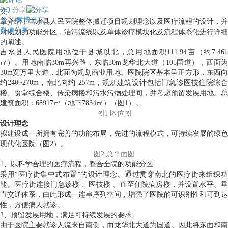
QQ
分享
​文
分享
微博分享
章介绍了吉水县人民医院整体搬迁项目规划理念以及医疗流程的设计，并
微信分享
对规划的功能分区，洁污流线以及单体诊疗模块化及流程体系化进行详细
的阐述。
吉水县人民医院用地位于县城以北，总用地面积111.94亩（约7.46h
㎡）。用地南临30m再兴路，东临50m龙华北大道（105国道），西面为
30m宽万里大道，北面为规划商业用地。医院院区基本呈正方形，东西向
约240~270m，南北向约 257m，规划建筑设计包括门急诊医技住院综合
楼、食堂综合楼、传染病楼和污水污物处理间，并考虑预留发展用地。总
建筑面积：68917㎡（地下7834㎡）（图1）。
图1 区位图
设计理念
拟建设成一所拥有完善的功能布局，先进的流程模式，可持续发展的绿色
现代化医院（图2）。
图2 总平面图
1、以科学合理的医疗流程，整合全院的功能分区
采用“医疗街集中式布置”的设计理念。通过贯穿南北的医疗街来组织功
能。医疗街连接门急诊楼 、医技楼 、直至住院病房楼，并设置水平、垂
直交通体系，由此形成一连串序列空间，增强了医院的可识别性和可到达
性，方便病人就诊。
2、预留发展用地，满足可持续发展的要求
由于医院主要就诊人流来自南侧，而龙华北大道为国道。因此将东面和南