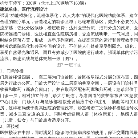
机动车停车：330辆（含地上170辆地下160辆）
建筑单体、医疗流程设计
强调“功能模块化，流程体系化，以人为本”的现代化医院功能体系。建立
合理的医疗单元，营造稳定的就诊区域；尽端布置诊区，减少不必要的人
流穿越；强化分区候诊，楼层收费；达到医患分流、洁污分流的效果。医
院街连接门诊楼、医技楼直至住院病房楼，交通流线明晰、一气呵成，同
时结合院落布置，形成一连串序列空间。在提高医院的运行和管理效率同
时考虑庭院绿化和共享空间的设计。不但使人们处处享受到阳光、绿化，
享受自然采光和通风，而且有效减少了医院的运行成本。强调单体的洁污
流线，医患流线与总体规划一致（图7）。
图7 一层平面
1、门急诊楼
门急诊楼设四层，一至三层为门诊诊区，诊区按尽端式分层分区布置，四
层为行政办公区。门诊大厅设计成二层高的共享空间，一层设有门诊挂号
收费和取药（新农合窗口）。并在取药区配有药库和煎药处；急诊部位于
门诊一层，相对独立并与门诊大厅毗连，考虑国道的救护靠东设120急救
中心用房；门诊大厅与急诊部相接处设输液中心和注射，抽血等相关用
房，这样布局便于提高医院的管理效率。诊室考虑二次候诊和楼层挂号收
费，减少垂直交通的压力。同时考虑健康人群（体检康复）、易感人群
（儿童，妇女）与门诊患者适度分开。
2、医技楼
医技楼设在中部，同时满足门急诊与住院病房楼的使用，保证交通路线最