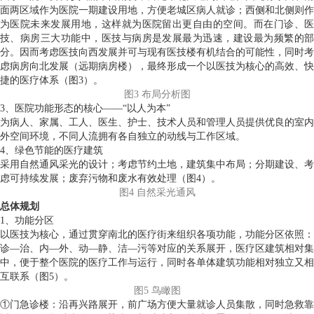
面两区域作为医院一期建设用地，方便老城区病人就诊；西侧和北侧则作
为医院未来发展用地，这样就为医院留出更自由的空间。而在门诊、医
技、病房三大功能中，医技与病房是发展最为迅速，建设最为频繁的部
分。因而考虑医技向西发展并可与现有医技楼有机结合的可能性，同时考
虑病房向北发展（远期病房楼），最终形成一个以医技为核心的高效、快
捷的医疗体系（图3）。
图3 布局分析图
3、医院功能形态的核心——“以人为本”
为病人、家属、工人、医生、护士、技术人员和管理人员提供优良的室内
外空间环境，不同人流拥有各自独立的动线与工作区域。
4、绿色节能的医疗建筑
采用自然通风采光的设计；考虑节约土地，建筑集中布局；分期建设、考
虑可持续发展；废弃污物和废水有效处理（图4）。
图4 自然采光通风
总体规划
1、功能分区
以医技为核心，通过贯穿南北的医疗街来组织各项功能，功能分区依照：
诊—治、内—外、动—静、洁—污等对应的关系展开，医疗区建筑相对集
中，便于整个医院的医疗工作与运行，同时各单体建筑功能相对独立又相
互联系（图5）。
图5 鸟瞰图
①门急诊楼：沿再兴路展开，前广场方便大量就诊人员集散，同时急救靠