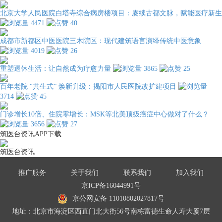
北京大学人民医院白塔寺综合病房楼项目：赓续古都文脉，赋能医疗新生
4471
40
成都市新都区中医医院三木院区：现代建筑语言演绎传统中医意象
4019
26
重塑退休生活：让自然成为疗愈力量
3865
25
百年老院 “共生式” 焕新升级：揭阳市人民医院改扩建项目
3714
45
门诊增长10倍、住院零增长：MSK等北美顶级癌症中心做对了什么？
3656
27
筑医台资讯APP下载
筑医台资讯
推广服务
关于我们
联系我们
加入我们
京ICP备16044991号
京公网安备 11010802027817号
地址：北京市海淀区西直门北大街56号南栋富德生命人寿大厦7层