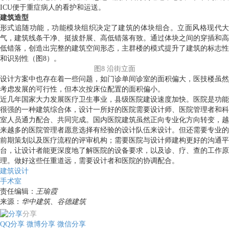
ICU便于重症病人的看护和运送。
建筑造型
形式追随功能，功能模块组织决定了建筑的体块组合。立面风格现代大
气，建筑线条干净、挺拔舒展、高低错落有致。通过体块之间的穿插和高
低错落，创造出完整的建筑空间形态，主群楼的模式提升了建筑的标志性
和识别性（图8）。
图8 沿街立面
设计方案中也存在着一些问题，如门诊单间诊室的面积偏大，医技楼虽然
考虑发展的可行性，但本次按床位配置的面积偏小。
近几年国家大力发展医疗卫生事业，县级医院建设速度加快。医院是功能
很强的一种建筑综合体，设计一所好的医院需要设计师、医院管理者和科
室人员通力配合、共同完成。国内医院建筑虽然正向专业化方向转变，越
来越多的医院管理者愿意选择有经验的设计队伍来设计。但还需要专业的
前期策划以及医疗流程的评审机构；需要医院与设计师建构更好的沟通平
台，让设计者能更深度地了解医院的设备要求，以及诊、疗、查的工作原
理。做好这些任重道远，需要设计者和医院的协调配合。
建筑设计
手术室
责任编辑：
王瑜霞
来源：
华中建筑、谷德建筑
分享
QQ分享
微博分享
微信分享