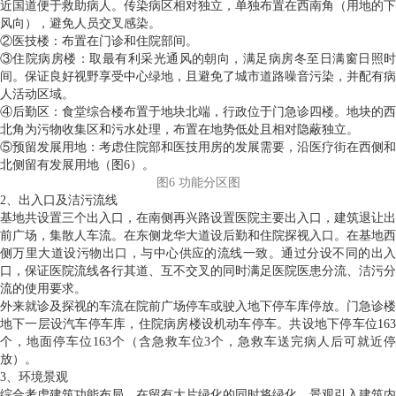
近国道便于救助病人。传染病区相对独立，单独布置在西南角（用地的下
风向），避免人员交叉感染。
②医技楼：布置在门诊和住院部间。
③住院病房楼：取最有利采光通风的朝向，满足病房冬至日满窗日照时
间。保证良好视野享受中心绿地，且避免了城市道路噪音污染，并配有病
人活动区域。
④后勤区：食堂综合楼布置于地块北端，行政位于门急诊四楼。地块的西
北角为污物收集区和污水处理，布置在地势低处且相对隐蔽独立。
⑤预留发展用地：考虑住院部和医技用房的发展需要，沿医疗街在西侧和
北侧留有发展用地（图6）。
图6 功能分区图
2、出入口及洁污流线
基地共设置三个出入口，在南侧再兴路设置医院主要出入口，建筑退让出
前广场，集散人车流。在东侧龙华大道设后勤和住院探视入口。在基地西
侧万里大道设污物出口，与中心供应的流线一致。通过分设不同的出入
口，保证医院流线各行其道、互不交叉的同时满足医院医患分流、洁污分
流的使用要求。
外来就诊及探视的车流在院前广场停车或驶入地下停车库停放。门急诊楼
地下一层设汽车停车库，住院病房楼设机动车停车。共设地下停车位163
个，地面停车位163个（含急救车位3个，急救车送完病人后可就近停
放）。
3、环境景观
综合考虑建筑功能布局，在留有大片绿化的同时将绿化、景观引入建筑内