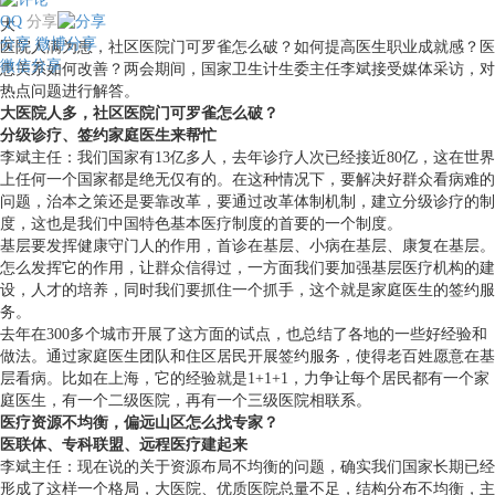
QQ
分享
大
分享
微博分享
医院人满为患，社区医院门可罗雀怎么破？如何提高医生职业成就感？医
微信分享
患关系如何改善？两会期间，国家卫生计生委主任李斌接受媒体采访，对
热点问题进行解答。
大医院人多，社区医院门可罗雀怎么破？
分级诊疗、签约家庭医生来帮忙
李斌主任：我们国家有13亿多人，去年诊疗人次已经接近80亿，这在世界
上任何一个国家都是绝无仅有的。在这种情况下，要解决好群众看病难的
问题，治本之策还是要靠改革，要通过改革体制机制，建立分级诊疗的制
度，这也是我们中国特色基本医疗制度的首要的一个制度。
基层要发挥健康守门人的作用，首诊在基层、小病在基层、康复在基层。
怎么发挥它的作用，让群众信得过，一方面我们要加强基层医疗机构的建
设，人才的培养，同时我们要抓住一个抓手，这个就是家庭医生的签约服
务。
去年在300多个城市开展了这方面的试点，也总结了各地的一些好经验和
做法。通过家庭医生团队和住区居民开展签约服务，使得老百姓愿意在基
层看病。比如在上海，它的经验就是1+1+1，力争让每个居民都有一个家
庭医生，有一个二级医院，再有一个三级医院相联系。
医疗资源不均衡，偏远山区怎么找专家？
医联体、专科联盟、远程医疗建起来
李斌主任：现在说的关于资源布局不均衡的问题，确实我们国家长期已经
形成了这样一个格局，大医院、优质医院总量不足，结构分布不均衡，主