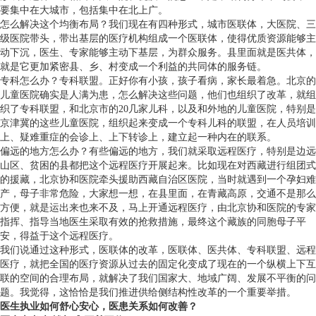
要集中在大城市，包括集中在北上广。
怎么解决这个均衡布局？我们现在有四种形式，城市医联体，大医院、三
级医院带头，带出基层的医疗机构组成一个医联体，使得优质资源能够主
动下沉，医生、专家能够主动下基层，为群众服务。县里面就是医共体，
就是它更加紧密县、乡、村变成一个利益的共同体的服务链。
专科怎么办？专科联盟。正好你有小孩，孩子看病，家长最着急。北京的
儿童医院确实是人满为患，怎么解决这些问题，他们也组织了改革，就组
织了专科联盟，和北京市的20几家儿科，以及和外地的儿童医院，特别是
京津冀的这些儿童医院，组织起来变成一个专科儿科的联盟，在人员培训
上、疑难重症的会诊上、上下转诊上，建立起一种内在的联系。
偏远的地方怎么办？有些偏远的地方，我们就采取远程医疗，特别是边远
山区、贫困的县都把这个远程医疗开展起来。比如现在对西藏进行组团式
的援藏，北京协和医院牵头援助西藏自治区医院，当时就遇到一个孕妇难
产，母子非常危险，大家想一想，在县里面，在青藏高原，交通不是那么
方便，就是运出来也来不及，马上开通远程医疗，由北京协和医院的专家
指挥、指导当地医生采取有效的抢救措施，最终这个藏族的同胞母子平
安，得益于这个远程医疗。
我们说通过这种形式，医联体的改革，医联体、医共体、专科联盟、远程
医疗，就把全国的医疗资源从过去的固定化变成了现在的一个纵横上下互
联的空间的合理布局，就解决了我们国家大、地域广阔、发展不平衡的问
题。我觉得，这恰恰是我们推进供给侧结构性改革的一个重要举措。
医生执业如何舒心安心，医患关系如何改善？