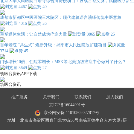
北京大学人民医院白塔寺综合病房楼项目：赓续古都文脉，赋能医疗新生
4467
40
成都市新都区中医医院三木院区：现代建筑语言演绎传统中医意象
4016
26
重塑退休生活：让自然成为疗愈力量
3865
25
百年老院 “共生式” 焕新升级：揭阳市人民医院改扩建项目
3714
45
门诊增长10倍、住院零增长：MSK等北美顶级癌症中心做对了什么？
3649
27
筑医台资讯APP下载
筑医台资讯
推广服务
关于我们
联系我们
加入我们
京ICP备16044991号
京公网安备 11010802027817号
地址：北京市海淀区西直门北大街56号南栋富德生命人寿大厦7层