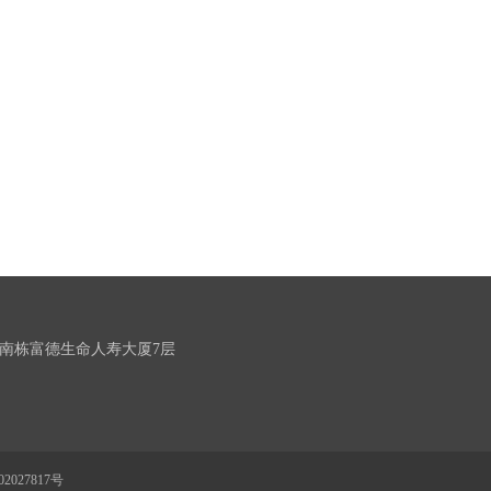
南栋富德生命人寿大厦7层
2027817号