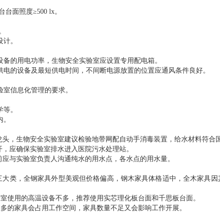
台台面照度≥500 lx。
。
。
设计。
设备的用电功率，生物安全实验室应设置专用配电箱。
供电的设备及最短供电时间，不间断电源放置的位置应通风条件良好。
验室信息化管理的要求。
学等。
内。
水龙头，生物安全实验室建议检验地带网配自动手消毒装置，给水材料符合
分开，应确保实验室排水进入医院污水处理站。
计前应与实验室负责人沟通纯水的用水点，各水点的用水量。
具三大类，全钢家具外型美观但价格偏高，钢木家具体格适中，全木家具
验室使用的高温设备不多，推荐使用实芯理化板台面和千思板台面。
过多的家具会占用工作空间，家具数量不足又会影响工作开展。