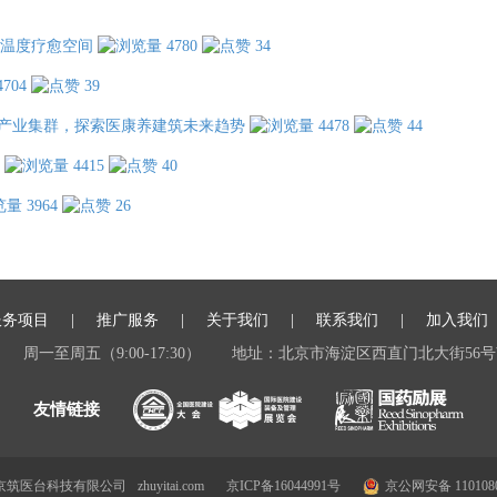
温度疗愈空间
4780
34
4704
39
产业集群，探索医康养建筑未来趋势
4478
44
4415
40
3964
26
服务项目
推广服务
关于我们
联系我们
加入我们
周一至周五（9:00-17:30）
地址：北京市海淀区西直门北大街56号
 北京筑医台科技有限公司
zhuyitai.com
京ICP备16044991号
京公网安备 1101080