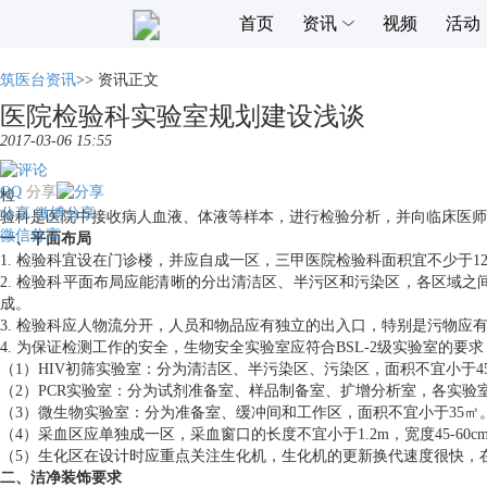
首页
资讯
视频
活动
筑医台资讯
>>
资讯正文
医院检验科实验室规划建设浅谈
2017-03-06 15:55
QQ
分享
检
分享
微博分享
验科是医院中接收病人血液、体液等样本，进行检验分析，并向临床医师
微信分享
一、平面布局
1. 检验科宜设在门诊楼，并应自成一区，三甲医院检验科面积宜不少于1
2. 检验科平面布局应能清晰的分出清洁区、半污区和污染区，各区域
成。
3. 检验科应人物流分开，人员和物品应有独立的出入口，特别是污物
4. 为保证检测工作的安全，生物安全实验室应符合BSL-2级实验室
（1）HIV初筛实验室：分为清洁区、半污染区、污染区，面积不宜小于4
（2）PCR实验室：分为试剂准备室、样品制备室、扩增分析室，各实验室
（3）微生物实验室：分为准备室、缓冲间和工作区，面积不宜小于35㎡
（4）采血区应单独成一区，采血窗口的长度不宜小于1.2m，宽度45-
（5）生化区在设计时应重点关注生化机，生化机的更新换代速度很快，
二、洁净装饰要求