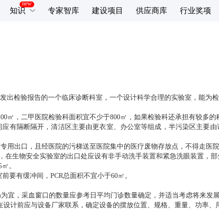
知识
专家智库
建设项目
供应商库
行业奖项
发出检验报告的一个临床诊断科室，一个设计科学合理的实验室，能为检
200㎡，二甲医院检验科面积宜不少于800㎡，如果检验科还承担有较多
之间应有隔断隔开，清洁区主要由更衣室、办公室等组成，半污染区主要
应有专用出口，且经医院的污梯送至医院集中的医疗废物存放点，不得走医
的要求，在生物安全实验室的出口处应设有非手动洗手装置和紧急洗眼装置，
5㎡。
前要有缓冲间，PCR总面积不宜小于60㎡。
。
60cm为宜，采血窗口的数量应参考日平均门诊数量确定，并适当考虑将来发
在设计前应与设备厂家联系，确定设备的摆放位置、规格、重量、功率、