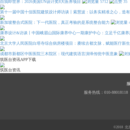
自我即世界：2026美国UN设计奖8大医养项目
5712
35
第十一届中国十佳医院建筑设计师访谈丨索慧波：以务实精准之心，造有
新加坡整合式医院：下一代医院，真正考验的是系统整合能力
康养设计&访谈丨中国峨眉山国际康养中心一期康护中心：立足千亿康养
北京大学人民医院白塔寺综合病房楼项目：赓续古都文脉，赋能医疗新生
成都市新都区中医医院三木院区：现代建筑语言演绎传统中医意象
筑医台资讯APP下载
筑医台资讯
服务热线：010-88018118
©2018