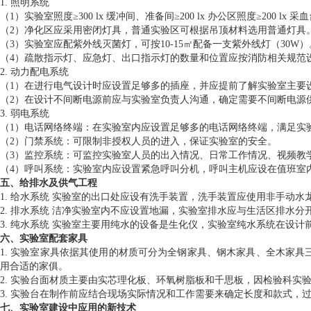
1. 照明系统
（1）实验室照度≥300 lx 缓冲间、准备间≥200 lx 办公区照度≥200 lx 采血
（2）净化区应采用密闭灯具，普通实验区可根据吊顶材料选用普通灯具
（3）实验室应配紫外线灭菌灯，可按10-15㎡配备一支紫外线灯（30W）
（4）疏散指示灯、应急灯、出口指示灯的数量和位置应按消防相关规范
2. 动力配电系统
（1）在进行电气设计时应设置足够多的插座，并应提前了解实验室主要
（2）在设计不间断电源前应与实验室负责人沟通，确定需要不间断电源
3. 弱电系统
（1）电话网络终端：在实验室内应设置足够多的电话网络终端，满足实
（2）门禁系统：可限制非授权人员的进入，保证实验室的安全。
（3）监控系统：可监控实验室人员的出入情况、日常工作情况、视频教
（4）呼叫系统：实验室内应设置紧急呼叫分机，呼叫主机应设在值班室
五、给排水及供气工程
1. 给水系统 实验室的出口处应设有洗手装置，洗手装置应使用非手动
2. 排水系统 洁净实验室内不应设置地漏，实验室排水应与生活区排水
3. 纯水系统 实验室主要用纯水的设备是生化仪，实验室纯水系统在设
六、实验室配套家具
1. 实验室家具依据其使用的材质可分为全钢家具、钢木家具、全木家
用合适的家俱。
2. 实验台面材质主要由实芯理化板、环氧树脂板和千思板，因检验科实
3. 实验台在制作前应结合现场实际情况和工作需要来确定长度和款式，
七、实验室建设中应用的新技术