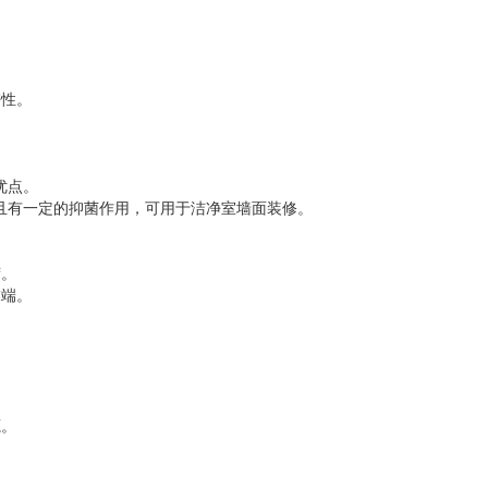
密性。
优点。
且有一定的抑菌作用，可用于洁净室墙面装修。
荷。
末端。
源。