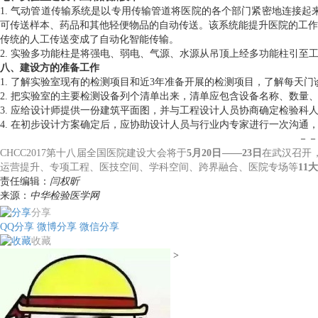
1. 气动管道传输系统是以专用传输管道将医院的各个部门紧密地连接
可传送样本、药品和其他轻便物品的自动传送。该系统能提升医院的工作
传统的人工传送变成了自动化智能传输。
2. 实验多功能柱是将强电、弱电、气源、水源从吊顶上经多功能柱引
八、建设方的准备工作
1. 了解实验室现有的检测项目和近3年准备开展的检测项目，了解每天
2. 把实验室的主要检测设备列个清单出来，清单应包含设备名称、数量
3. 应给设计师提供一份建筑平面图，并与工程设计人员协商确定检验
4. 在初步设计方案确定后，应协助设计人员与行业内专家进行一次沟通
－－
CHCC2017第十八届全国医院建设大会将于
5月20日——23日
在武汉召开
运营提升、专项工程、医技空间、学科空间、跨界融合、医院专场等
11
责任编辑：
闫权昕
来源：
中华检验医学网
分享
QQ分享
微博分享
微信分享
收藏
>