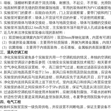
1. 墙板、顶棚材料要求易于清洗消毒、耐擦洗、不起尘、不开裂、光滑
2. 地面材料要求无缝的防滑耐腐蚀地面，常用的装饰材料为PVC或橡
3. 实验室对门的要求：应能自动关闭，门上宜设观察窗，要带门锁和闭
4. 实验室对窗的要求：墙体上不宜设可开启的外窗，可设密闭观察窗。
5. 实验室的墙体与墙体交接处，墙体与地面交接处，墙体与顶棚的交
6. 实验室吊顶高度以2.6m高为宜，主实验室吊顶不能开设人孔或设备检
7. 近几年来洁净实验室装修出现的新材料：
（1）双层钢化玻璃窗内加可调百叶：双层8mm厚钢化玻璃，内置有可
（2）快速拼装金属墙板：主要用作轻质隔墙，两侧为烤漆金属板，内填
（3）抗菌墙板：主要用于内墙面装饰，在石膏板、金属板的表面涂覆高
三、通风空调工程
1. 净化实验室应避免多个实验室共用一个空调机组的情况，单独的空调
2. 实验室空调设计参数应参照《生物安全实验室建筑技术规范》相关
3. 空气净化系统应设置粗、中、高三级空气过滤，粗效过滤器应设在
4. 新风口距地面高度不低于2.5m，新风口应有防雨及防鼠虫措施，应
5. 实验室的排风机应与送风机连锁，排风机应先于送风机开启，后于
6. 净化室内送排风应采用上送下排方式。室内送风口和排风口布置应使
7. 实验室的各区之间应保持不小于5Pa 的压差，保证气流是从清洁区
8. 过滤器和空调机组不能使用木制材料，应耐消毒剂腐蚀、不吸水的材
9. 舒适性空调主要是采用风机盘管加新风系统，冬夏季使用医院集中
四、电气工程
检验科实验室宜按一级负荷供电，并应设置不间断电源，保证主要设备不