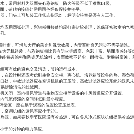
防水，常用材料为双面夹心彩钢板，防火等级不低于难燃B1级。
胶地面，铺贴的接缝处需用同色焊条焊接并刨平。
门器，门头上可加装工作状态指示灯，标明实验室是否有人工作。
接处均应用圆弧处理，彩钢板拼接处均应打密封胶处理，以保证实验室的气
修孔。
调百叶窗，可增加大厅的采光和视觉效果，内置百叶窗无污染不需要清洗。
充为无机镁质，与彩钢板相比具有防火等级高、色彩丰富、墙面质感好等
性能氟碳涂料和陶瓷无机涂料，表面致密不起尘，耐擦洗、耐酸碱腐蚀，
机组可有效的避免交叉污染，节约运行成本。
要求，在设计时还应考虑到生物安全柜、离心机、培养箱等设备的热、湿负
新风口处，中效过滤器应在空调机组的正压段，高效过滤器应设系统的送风
设有易拆除清洗的过滤网。
送风机关闭，室内排风管道与生物安全柜等设备的排风管道应分开设置。
室内气流停滞的空间降低到最小程度。
流向污染区，应在易于观察的位置设置压差表。
料，空调机组的漏风率应小于2%。
的冷热源，如果春秋季节医院没有冷热源，可自备风冷式模块机组提供冷热
小于30分钟的电力供应。