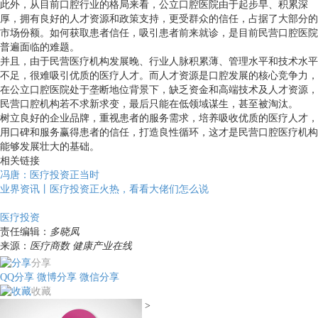
此外，从目前口腔行业的格局来看，公立口腔医院由于起步早、积累深
厚，拥有良好的人才资源和政策支持，更受群众的信任，占据了大部分的
市场份额。如何获取患者信任，吸引患者前来就诊，是目前民营口腔医院
普遍面临的难题。
并且，由于民营医疗机构发展晚、行业人脉积累薄、管理水平和技术水平
不足，很难吸引优质的医疗人才。而人才资源是口腔发展的核心竞争力，
在公立口腔医院处于垄断地位背景下，缺乏资金和高端技术及人才资源，
民营口腔机构若不求新求变，最后只能在低领域谋生，甚至被淘汰。
树立良好的企业品牌，重视患者的服务需求，培养吸收优质的医疗人才，
用口碑和服务赢得患者的信任，打造良性循环，这才是民营口腔医疗机构
能够发展壮大的基础。
相关链接
冯唐：医疗投资正当时
业界资讯丨医疗投资正火热，看看大佬们怎么说
医疗投资
责任编辑：
多晓凤
来源：
医疗商数 健康产业在线
分享
QQ分享
微博分享
微信分享
收藏
>