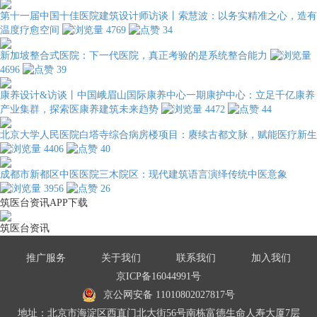
第十一届中国十佳医院建筑设计师访谈丨索慧波：以务实精准之心，造有
温度疗愈空间
4769
34
新加坡整合式医院：下一代医院，真正考验的是系统整合能力
4696
39
康养设计&访谈丨中国峨眉山国际康养中心一期康护中心：立足千亿康养
产业集群，探索医康养建筑未来趋势
4472
44
北京大学人民医院白塔寺综合病房楼项目：赓续古都文脉，赋能医疗新生
4406
40
成都市新都区中医医院三木院区：现代建筑语言演绎传统中医意象
3956
26
筑医台资讯APP下载
筑医台资讯
推广服务
关于我们
联系我们
加入我们
京ICP备16044991号
京公网安备 11010802027817号
地址：北京市海淀区西直门北大街56号南栋富德生命人寿大厦7层