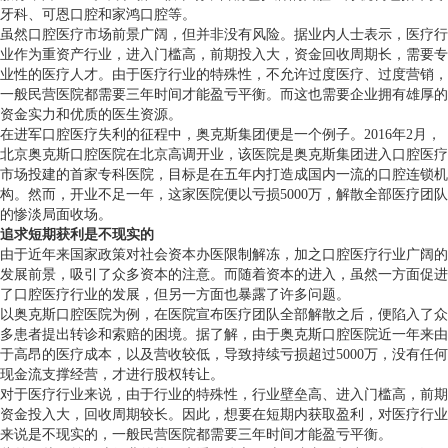
牙科、可恩口腔和家鸿口腔等。
虽然口腔医疗市场前景广阔，但并非没有风险。据业内人士表示，医疗行
业作为重资产行业，进入门槛高，前期投入大，资金回收周期长，需要专
业性的医疗人才。由于医疗行业的特殊性，不允许过度医疗、过度营销，
一般民营医院都需要三年时间才能盈亏平衡。而这也需要企业拥有雄厚的
资金实力和优质的医生资源。
在进军口腔医疗失利的征程中，奥克斯集团便是一个例子。2016年2月，
北京奥克斯口腔医院在北京高调开业，该医院是奥克斯集团进入口腔医疗
市场投建的首家专科医院，目标是在五年内打造成国内一流的口腔连锁机
构。然而，开业不足一年，这家医院便以亏损5000万，解散全部医疗团队
的惨淡局面收场。
追求短期获利是不现实的
由于近年来国家政策对社会资本办医限制解冻，加之口腔医疗行业广阔的
发展前景，吸引了众多资本的注意。而随着资本的进入，虽然一方面促进
了口腔医疗行业的发展，但另一方面也暴露了许多问题。
以奥克斯口腔医院为例，在医院宣布医疗团队全部解散之后，便陷入了众
多患者提出转诊和索赔的困境。据了解，由于奥克斯口腔医院近一年来由
于高昂的医疗成本，以及营收较低，导致持续亏损超过5000万，没有任何
现金流支撑经营，才进行股权转让。
对于医疗行业来说，由于行业的特殊性，行业壁垒高、进入门槛高，前期
资金投入大，回收周期较长。因此，想要在短期内获取盈利，对医疗行业
来说是不现实的，一般民营医院都需要三年时间才能盈亏平衡。