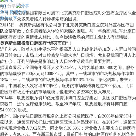
QQ
分享
2月
分享
微博分享
15日，奥克斯集团有限公司旗下北京奥克斯口腔医院对外宣布医疗团队全
微信分享
部解散，众多患者陷入转诊和索赔的困境。
2月15日，奥克斯集团有限公司旗下北京奥克斯口腔医院对外宣布医疗团
队全部解散，众多患者陷入转诊和索赔的困境。与一年前高调进军北京口
腔医疗市场的豪情壮志相比，如今惨淡收场的局面未免让人有些唏嘘。
奥克斯集团投资口腔医疗“铩羽而归”！
近几年来，随着人们生活水平的提高及人口老龄化趋势加剧，人群口腔问
题日益突出，市场上对口腔修复的需求也与日俱增。尤其是我国已进入老
龄社会，牙列的缺失是影响老年人日常生活质量的重要方面。
据调查显示，全国每年看牙人次为2.5亿，人均客单价300-400之间，服务
的市场规模在700亿元到1000亿元。其中，一线城市的市场规模每年增加
18%-20%，二线城市的市场规模每年增加13%-15%。据此测算，未来五
年，中国看牙人次将增加到5亿，服务的市场规模将超过2000亿元。而口
腔医疗市场近千亿的市场规模，也迎来众多资本的投入布局。
2014年，联想控股斥资10亿元投资拜博口腔医疗集团，意图以口腔医疗为
突破口，进军医疗健康领域。截至2015年底，联想控股持有拜博口腔
54.90%的股权。
此外，国内专注口腔医疗服务的上市公司通策医疗，自2006年借壳ST中
燕以来，通策医疗依托杭州口腔医院为主体迅速扩张。在2015年，通策医
疗实现营业收入7.62亿元，同比增长30.59%；营业收入主要来自口腔医疗
服务，占96.7%。而在新三板市场，目前已挂牌的口腔医疗机构包括华美