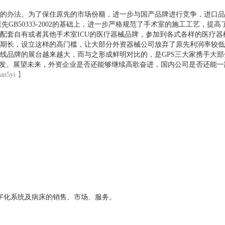
的办法。为了保住原先的市场份额，进一步与国产品牌进行竞争，进口品
施。在原先GB50333-2002的基础上，进一步严格规范了手术室的施工工
配套自有或者其他手术室ICU的医疗器械品牌，参加到各式各样的医疗器
册周期长，设立这样的高门槛，让大部分外资器械公司放弃了原先利润率较
线品牌的展台越来越大，而与之形成鲜明对比的，是GPS三大家携手大
研发。展望未来，外资企业是否还能够继续高歌奋进，国内公司是否还能
5yi 】
字化系统及病床的销售、市场、服务。