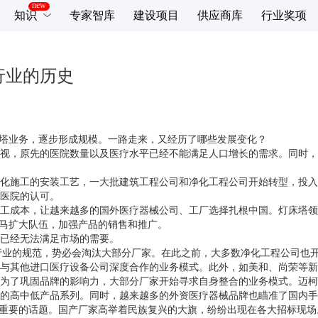
知识
专家智库
建设项目
供应商库
行业奖项
行业的历史
灯床塔业务，逐步形成规模。一路走来，又经历了哪些发展变化？
度重视，原先的医院数量以及医疗水平已经不能满足人口增长的需求。同时
化施工的安装工艺，一大批建筑工程公司和净化工程公司开始转型，投入
医院的认可。
工成本，让越来越多的国外医疗器械公司、工厂选择扎根中国。灯床塔领
买马扩大队伍，加强产品的销售和推广。
品已经无法满足市场的需要。
02》。行业的规范，势必会淘汰大部分厂家。在此之前，大多数净化工程公
与其他进口医疗设备公司深度合作的业务模式。此外，如美和、尚荣等新
为了巩固品牌的影响力，大部分厂家开始寻求自身整合的业务模式。迈柯
的高中低产品系列。同时，越来越多的外资医疗器械品牌也瞄准了国内手
成为重要的话题。国产厂家高举着民族复兴的大旗，纷纷出现在各大招标现