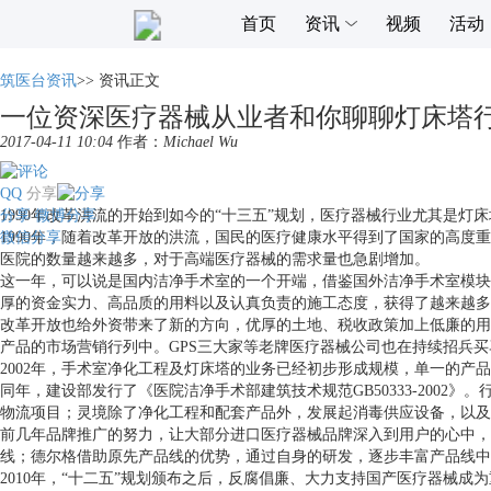
首页
资讯
视频
活动
筑医台资讯
>>
资讯正文
一位资深医疗器械从业者和你聊聊灯床塔
2017-04-11 10:04
作者：
Michael Wu
QQ
分享
分享
1990年改革洪流的开始到如今的“十三五”规划，医疗器械行业尤其是
微博分享
微信分享
1990年，随着改革开放的洪流，国民的医疗健康水平得到了国家的高
医院的数量越来越多，对于高端医疗器械的需求量也急剧增加。
这一年，可以说是国内洁净手术室的一个开端，借鉴国外洁净手术室模块
厚的资金实力、高品质的用料以及认真负责的施工态度，获得了越来越多
改革开放也给外资带来了新的方向，优厚的土地、税收政策加上低廉的用
产品的市场营销行列中。GPS三大家等老牌医疗器械公司也在持续招兵
2002年，手术室净化工程及灯床塔的业务已经初步形成规模，单一的产
同年，建设部发行了《医院洁净手术部建筑技术规范GB50333-20
物流项目；灵境除了净化工程和配套产品外，发展起消毒供应设备，以及
前几年品牌推广的努力，让大部分进口医疗器械品牌深入到用户的心中，
线；德尔格借助原先产品线的优势，通过自身的研发，逐步丰富产品线中
2010年，“十二五”规划颁布之后，反腐倡廉、大力支持国产医疗器械