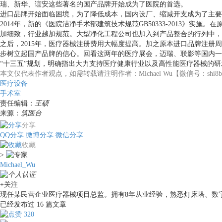
瑞、新华、谊安这些著名的国产品牌开始成为了医院的首选。
进口品牌开始面临困境，为了降低成本，国内设厂、缩减开支成为了主要
2014年，新的《医院洁净手术部建筑技术规范GB50333-2013》实
加细致，行业越加规范。大型净化工程公司也加入到产品整合的行列中，
之后，2015年，医疗器械注册费用大幅度提高。加之原本进口品牌注
步树立起国产品牌的信心。回看这两年的医疗展会，迈瑞、联影等国内一
“十三五”规划，明确指出大力支持医疗健康行业以及高性能医疗器械的
本文仅代表作者观点，如需转载请注明作者：Michael Wu【微信号：shi8ban
医疗设备
手术室
责任编辑：
王硕
来源：
筑医台
分享
QQ分享
微博分享
微信分享
收藏
>
Michael_Wu
+关注
现任某民营企业医疗器械项目总监。拥有8年从业经验，熟悉灯床塔、数
已经发布过
16
篇文章
320