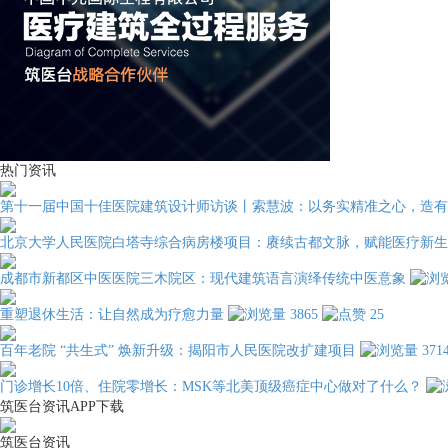
热门资讯
第十一届中国十佳医院建筑设计师访谈丨索慧波：以务实精准之心，造有
北京大学人民医院白塔寺综合病房楼项目：赓续古都文脉，赋能医疗新生
成都市新都区中医医院三木院区：现代建筑语言演绎传统中医意象
重塑退休生活：让自然成为疗愈力量
3865
25
百年老院 “共生式” 焕新升级：揭阳市人民医院改扩建项目
371
门诊增长10倍、住院零增长：MSK等北美顶级癌症中心做对了什么？
筑医台资讯APP下载
筑医台资讯