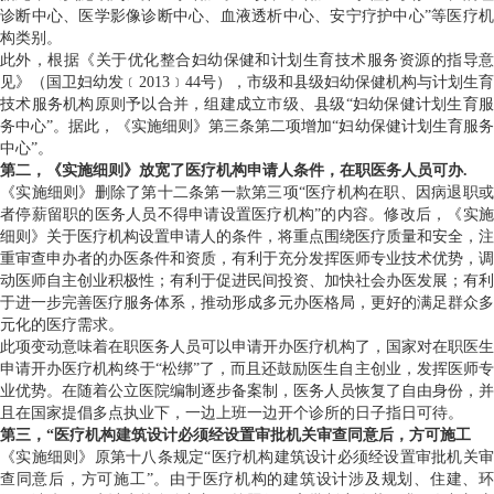
诊断中心、医学影像诊断中心、血液透析中心、安宁疗护中心”等医疗机
构类别。
此外，根据《关于优化整合妇幼保健和计划生育技术服务资源的指导意
见》（国卫妇幼发﹝2013﹞44号），市级和县级妇幼保健机构与计划生育
技术服务机构原则予以合并，组建成立市级、县级“妇幼保健计划生育服
务中心”。据此，《实施细则》第三条第二项增加“妇幼保健计划生育服务
中心”。
第二，《实施细则》放宽了医疗机构申请人条件，在职医务人员可办.
《实施细则》删除了第十二条第一款第三项“医疗机构在职、因病退职或
者停薪留职的医务人员不得申请设置医疗机构”的内容。修改后，《实施
细则》关于医疗机构设置申请人的条件，将重点围绕医疗质量和安全，注
重审查申办者的办医条件和资质，有利于充分发挥医师专业技术优势，调
动医师自主创业积极性；有利于促进民间投资、加快社会办医发展；有利
于进一步完善医疗服务体系，推动形成多元办医格局，更好的满足群众多
元化的医疗需求。
此项变动意味着在职医务人员可以申请开办医疗机构了，国家对在职医生
申请开办医疗机构终于“松绑”了，而且还鼓励医生自主创业，发挥医师专
业优势。在随着公立医院编制逐步备案制，医务人员恢复了自由身份，并
且在国家提倡多点执业下，一边上班一边开个诊所的日子指日可待。
第三，“医疗机构建筑设计必须经设置审批机关审查同意后，方可施工
《实施细则》原第十八条规定“医疗机构建筑设计必须经设置审批机关审
查同意后，方可施工”。由于医疗机构的建筑设计涉及规划、住建、环