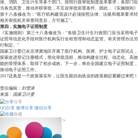
保、消防、卫生计生等多个部门。按照行政审批制度改革要求，各部门应
当各负其责，推动并联审批，不互设审批前置条件。因此，《实施细则》
第十八条修改为：“医疗机构建筑设计必须按照法律、法规和规章要求经
相关审批机关审查同意后，方可施工”。
第四，实施电子证照制度
《实施细则》第三十八条修改为：“各级卫生计生行政部门应当采用电子
证照等信息化手段对医疗机构实行全程管理和动态监管。有关管理办法另
行制定。”
国家卫计委已在京津冀地区开展了医疗机构、医师、护士电子证照试点，
探索改进登记注册模式，简化审批流程，推动构建全过程、动态化、高效
能的管理体系，取得了初步成效。下一步，将在全国建立电子证照制度，
推动电子证照工作。
2017还真是一个政策落实年，让医生能自由执业的政策都赶紧砸过来吧！
责任编辑：
刘雪涛
来源：
国家卫计委
分享
QQ分享
微博分享
微信分享
收藏
>