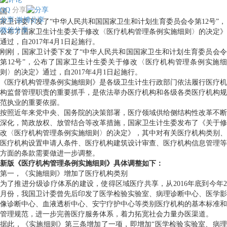
QQ
分享
国
分享
微博分享
家卫计委下发了“中华人民共和国国家卫生和计划生育委员会令第12号”，
微信分享
公布了国家卫生计生委关于修改〈医疗机构管理条例实施细则〉的决定》
通过，自2017年4月1日起施行。
刚刚，国家卫计委下发了“中华人民共和国国家卫生和计划生育委员会令
第12号”，公布了国家卫生计生委关于修改〈医疗机构管理条例实施细
则〉的决定》通过，自2017年4月1日起施行。
《医疗机构管理条例实施细则》是各级卫生计生行政部门依法履行医疗机
构监督管理职责的重要抓手，是依法举办医疗机构和各级各类医疗机构规
范执业的重要依据。
按照近年来党中央、国务院的决策部署，医疗领域供给侧结构性改革不断
深化，简政放权、放管结合等改革措施，国家卫生计生委发布了《关于修
改〈医疗机构管理条例实施细则〉的决定》，其中对有关医疗机构类别、
医疗机构设置申请人条件、医疗机构建筑设计审查、医疗机构信息管理等
方面的条款需要做进一步调整。
新版《医疗机构管理条例实施细则》具体调整如下：
第一，《实施细则》增加了医疗机构类别
为了推进分级诊疗体系的建设，使得区域医疗共享，从2016年底到今年2
月份，我国卫计委曾先后印发了医学检验实验室、病理诊断中心、医学影
像诊断中心、血液透析中心、安宁疗护中心等类别医疗机构的基本标准和
管理规范，进一步完善医疗服务体系，着力拓宽社会力量办医渠道。
据此，《实施细则》第三条增加了一项，即增加“医学检验实验室、病理