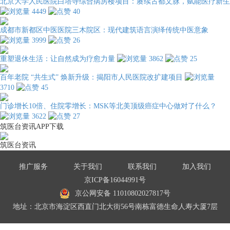
北京大学人民医院白塔寺综合病房楼项目：赓续古都文脉，赋能医疗新生
4449
40
成都市新都区中医医院三木院区：现代建筑语言演绎传统中医意象
3999
26
重塑退休生活：让自然成为疗愈力量
3862
25
百年老院 “共生式” 焕新升级：揭阳市人民医院改扩建项目
3710
45
门诊增长10倍、住院零增长：MSK等北美顶级癌症中心做对了什么？
3622
27
筑医台资讯APP下载
筑医台资讯
推广服务
关于我们
联系我们
加入我们
京ICP备16044991号
京公网安备 11010802027817号
地址：北京市海淀区西直门北大街56号南栋富德生命人寿大厦7层