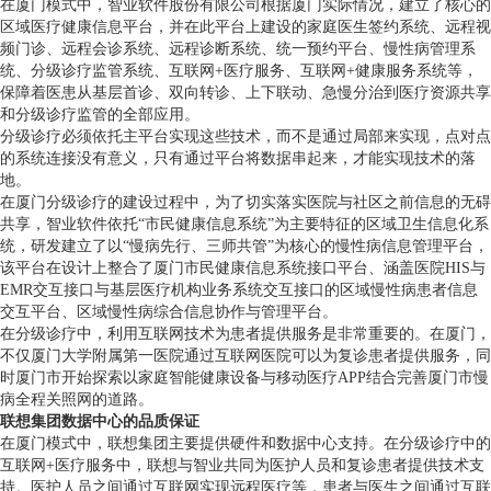
在厦门模式中，智业软件股份有限公司根据厦门实际情况，建立了核心的
区域医疗健康信息平台，并在此平台上建设的家庭医生签约系统、远程视
频门诊、远程会诊系统、远程诊断系统、统一预约平台、慢性病管理系
统、分级诊疗监管系统、互联网+医疗服务、互联网+健康服务系统等，
保障着医患从基层首诊、双向转诊、上下联动、急慢分治到医疗资源共享
和分级诊疗监管的全部应用。
分级诊疗必须依托主平台实现这些技术，而不是通过局部来实现，点对点
的系统连接没有意义，只有通过平台将数据串起来，才能实现技术的落
地。
在厦门分级诊疗的建设过程中，为了切实落实医院与社区之前信息的无碍
共享，智业软件依托“市民健康信息系统”为主要特征的区域卫生信息化系
统，研发建立了以“慢病先行、三师共管”为核心的慢性病信息管理平台，
该平台在设计上整合了厦门市民健康信息系统接口平台、涵盖医院HIS与
EMR交互接口与基层医疗机构业务系统交互接口的区域慢性病患者信息
交互平台、区域慢性病综合信息协作与管理平台。
在分级诊疗中，利用互联网技术为患者提供服务是非常重要的。在厦门，
不仅厦门大学附属第一医院通过互联网医院可以为复诊患者提供服务，同
时厦门市开始探索以家庭智能健康设备与移动医疗APP结合完善厦门市慢
病全程关照网的道路。
联想集团数据中心的品质保证
在厦门模式中，联想集团主要提供硬件和数据中心支持。在分级诊疗中的
互联网+医疗服务中，联想与智业共同为医护人员和复诊患者提供技术支
持。医护人员之间通过互联网实现远程医疗等，患者与医生之间通过互联