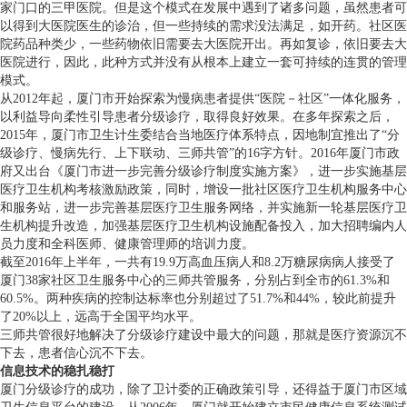
家门口的三甲医院。但是这个模式在发展中遇到了诸多问题，虽然患者可
以得到大医院医生的诊治，但一些持续的需求没法满足，如开药。社区医
院药品种类少，一些药物依旧需要去大医院开出。再如复诊，依旧要去大
医院进行，因此，此种方式并没有从根本上建立一套可持续的连贯的管理
模式。
从2012年起，厦门市开始探索为慢病患者提供“医院－社区”一体化服务，
以利益导向柔性引导患者分级诊疗，取得良好效果。在多年探索之后，
2015年，厦门市卫生计生委结合当地医疗体系特点，因地制宜推出了“分
级诊疗、慢病先行、上下联动、三师共管”的16字方针。2016年厦门市政
府又出台《厦门市进一步完善分级诊疗制度实施方案》，进一步实施基层
医疗卫生机构考核激励政策，同时，增设一批社区医疗卫生机构服务中心
和服务站，进一步完善基层医疗卫生服务网络，并实施新一轮基层医疗卫
生机构提升改造，加强基层医疗卫生机构设施配备投入，加大招聘编内人
员力度和全科医师、健康管理师的培训力度。
截至2016年上半年，一共有19.9万高血压病人和8.2万糖尿病病人接受了
厦门38家社区卫生服务中心的三师共管服务，分别占到全市的61.3%和
60.5%。两种疾病的控制达标率也分别超过了51.7%和44%，较此前提升
了20%以上，远高于全国平均水平。
三师共管很好地解决了分级诊疗建设中最大的问题，那就是医疗资源沉不
下去，患者信心沉不下去。
信息技术的稳扎稳打
厦门分级诊疗的成功，除了卫计委的正确政策引导，还得益于厦门市区域