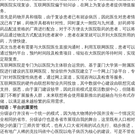
网医院实现复诊。互联网医院偏于轻问诊，在网上为复诊患者提供增值服
务。
首先是药物开具和领取，由于复诊患者已有就诊病历，因此医生对患者情
况已有了解，药物开具都有针对性。同时厦大一附院与九州通、好药师等
药品配送资格的厂商进行配合，对于不方便去大医院取药的患者，可以将
药品通过物流方式配送到患者家中，患者在家里就可以开到大医院所用的
药，方便快捷。
其次当患者有需要与大医院医生直接沟通时，利用互联网医院，患者可以
通过预约平台，预约时间段及检查项目，缩短在大医院的等待时间，实现
定期复查。
互联网医院是专门为以医院为主体联合运营的。基于厦门大学第一附属医
院进行建设的互联网医院，智业软件为医院建立了一个网上门诊平台，专
门针对医院慢性病患者，通过网上渠道，实现咨询以及检查等服务。
互联网医院的硬件由联想和智业共同投放，其中数据中心建设由联想完成
支持。据悉，由于厦门建设较早，因此目前模式是双活数据中心，但随着
厦门不断扩展服务人群，未来联想将会使用最新推出的超融合与分布式存
储，以满足越来越纷繁的应用需求。
结语：平台的重要性
分级诊疗并没有一个统一的模式，因为地大物博的中国并没有一个情况完
全相同的省市。分级诊疗也是各省市展现自我的舞台，这里既有人口相对
较少的厦门“三师共管”模式，也有人口大省河南的试点先行、稳步推进，
还有地广人稀的克拉玛依中心医院以电子病历为核心的建设。可是不管在