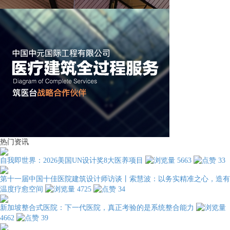
热门资讯
自我即世界：2026美国UN设计奖8大医养项目
5663
33
第十一届中国十佳医院建筑设计师访谈丨索慧波：以务实精准之心，造有
温度疗愈空间
4725
34
新加坡整合式医院：下一代医院，真正考验的是系统整合能力
4662
39