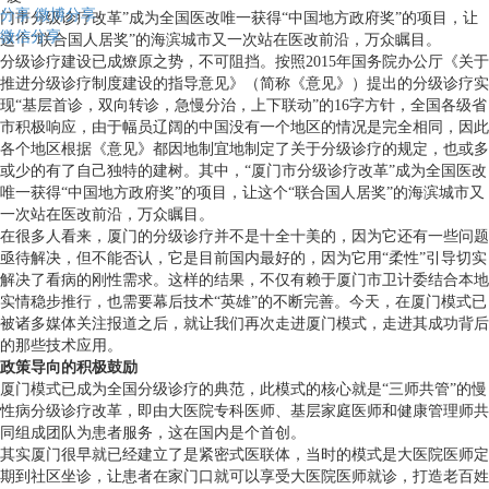
分享
微博分享
门市分级诊疗改革”成为全国医改唯一获得“中国地方政府奖”的项目，让
微信分享
这个“联合国人居奖”的海滨城市又一次站在医改前沿，万众瞩目。
分级诊疗建设已成燎原之势，不可阻挡。按照2015年国务院办公厅《关于
推进分级诊疗制度建设的指导意见》（简称《意见》）提出的分级诊疗实
现“基层首诊，双向转诊，急慢分治，上下联动”的16字方针，全国各级省
市积极响应，由于幅员辽阔的中国没有一个地区的情况是完全相同，因此
各个地区根据《意见》都因地制宜地制定了关于分级诊疗的规定，也或多
或少的有了自己独特的建树。其中，“厦门市分级诊疗改革”成为全国医改
唯一获得“中国地方政府奖”的项目，让这个“联合国人居奖”的海滨城市又
一次站在医改前沿，万众瞩目。
在很多人看来，厦门的分级诊疗并不是十全十美的，因为它还有一些问题
亟待解决，但不能否认，它是目前国内最好的，因为它用“柔性”引导切实
解决了看病的刚性需求。这样的结果，不仅有赖于厦门市卫计委结合本地
实情稳步推行，也需要幕后技术“英雄”的不断完善。今天，在厦门模式已
被诸多媒体关注报道之后，就让我们再次走进厦门模式，走进其成功背后
的那些技术应用。
政策导向的积极鼓励
厦门模式已成为全国分级诊疗的典范，此模式的核心就是“三师共管”的慢
性病分级诊疗改革，即由大医院专科医师、基层家庭医师和健康管理师共
同组成团队为患者服务，这在国内是个首创。
其实厦门很早就已经建立了是紧密式医联体，当时的模式是大医院医师定
期到社区坐诊，让患者在家门口就可以享受大医院医师就诊，打造老百姓