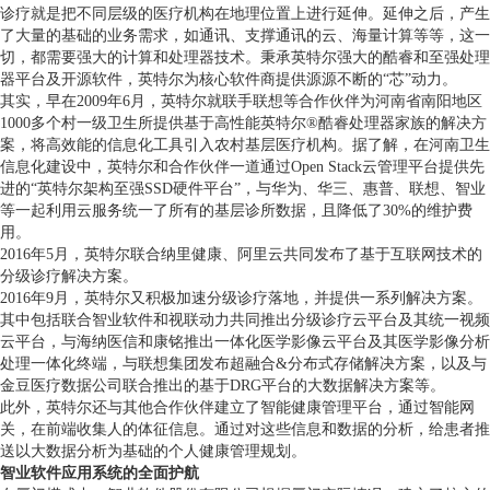
诊疗就是把不同层级的医疗机构在地理位置上进行延伸。延伸之后，产生
了大量的基础的业务需求，如通讯、支撑通讯的云、海量计算等等，这一
切，都需要强大的计算和处理器技术。秉承英特尔强大的酷睿和至强处理
器平台及开源软件，英特尔为核心软件商提供源源不断的“芯”动力。
其实，早在2009年6月，英特尔就联手联想等合作伙伴为河南省南阳地区
1000多个村一级卫生所提供基于高性能英特尔®酷睿处理器家族的解决方
案，将高效能的信息化工具引入农村基层医疗机构。据了解，在河南卫生
信息化建设中，英特尔和合作伙伴一道通过Open Stack云管理平台提供先
进的“英特尔架构至强SSD硬件平台”，与华为、华三、惠普、联想、智业
等一起利用云服务统一了所有的基层诊所数据，且降低了30%的维护费
用。
2016年5月，英特尔联合纳里健康、阿里云共同发布了基于互联网技术的
分级诊疗解决方案。
2016年9月，英特尔又积极加速分级诊疗落地，并提供一系列解决方案。
其中包括联合智业软件和视联动力共同推出分级诊疗云平台及其统一视频
云平台，与海纳医信和康铭推出一体化医学影像云平台及其医学影像分析
处理一体化终端，与联想集团发布超融合&分布式存储解决方案，以及与
金豆医疗数据公司联合推出的基于DRG平台的大数据解决方案等。
此外，英特尔还与其他合作伙伴建立了智能健康管理平台，通过智能网
关，在前端收集人的体征信息。通过对这些信息和数据的分析，给患者推
送以大数据分析为基础的个人健康管理规划。
智业软件应用系统的全面护航