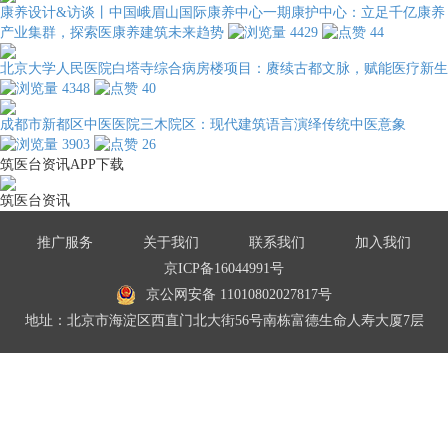
康养设计&访谈丨中国峨眉山国际康养中心一期康护中心：立足千亿康养
产业集群，探索医康养建筑未来趋势
4429
44
北京大学人民医院白塔寺综合病房楼项目：赓续古都文脉，赋能医疗新生
4348
40
成都市新都区中医医院三木院区：现代建筑语言演绎传统中医意象
3903
26
筑医台资讯APP下载
筑医台资讯
推广服务
关于我们
联系我们
加入我们
京ICP备16044991号
京公网安备 11010802027817号
地址：北京市海淀区西直门北大街56号南栋富德生命人寿大厦7层