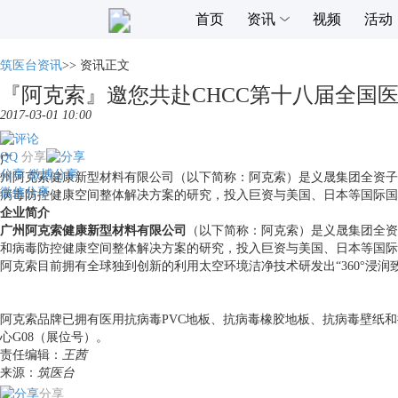
首页
资讯
视频
活动
筑医台资讯
>>
资讯正文
『阿克索』邀您共赴CHCC第十八届全国
2017-03-01 10:00
QQ
分享
广
分享
微博分享
州阿克索健康新型材料有限公司（以下简称：阿克索）是义晟集团全资子
微信分享
病毒防控健康空间整体解决方案的研究，投入巨资与美国、日本等国际国
企业简介
广州阿克索健康新型材料有限公司
（以下简称：阿克索）是义晟集团全资
和病毒防控健康空间整体解决方案的研究，投入巨资与美国、日本等国际
阿克索目前拥有全球独到创新的利用太空环境洁净技术研发出“360°浸润
阿克索品牌已拥有医用抗病毒PVC地板、抗病毒橡胶地板、抗病毒壁纸
心G08（展位号）。
责任编辑：
王茜
来源：
筑医台
分享