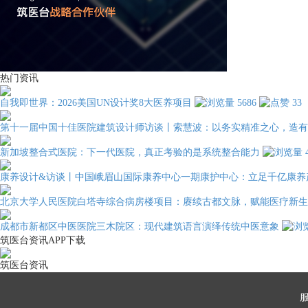
热门资讯
自我即世界：2026美国UN设计奖8大医养项目
5686
33
第十一届中国十佳医院建筑设计师访谈丨索慧波：以务实精准之心，造有
新加坡整合式医院：下一代医院，真正考验的是系统整合能力
康养设计&访谈丨中国峨眉山国际康养中心一期康护中心：立足千亿康养
北京大学人民医院白塔寺综合病房楼项目：赓续古都文脉，赋能医疗新生
成都市新都区中医医院三木院区：现代建筑语言演绎传统中医意象
筑医台资讯APP下载
筑医台资讯