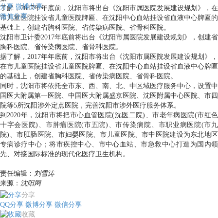
分享
微博分享
了解，2017年年底前，沈阳市将出台《沈阳市属医院发展建设规划》，在
微信分享
市儿童医院挂设省儿童医院牌匾、在沈阳中心血站挂设省血液中心牌匾的
基础上，创建省胸科医院、省传染病医院、省骨科医院。
沈阳市卫计委2017年底前将出台《沈阳市属医院发展建设规划》，创建省
胸科医院、省传染病医院、省骨科医院。
据了解，2017年年底前，沈阳市将出台《沈阳市属医院发展建设规划》，
在市儿童医院挂设省儿童医院牌匾、在沈阳中心血站挂设省血液中心牌匾
的基础上，创建省胸科医院、省传染病医院、省骨科医院。
同时，沈阳市将依托全市东、西、南、北、中区域医疗服务中心，设置中
国医大附属第一医院、中国医大附属盛京医院、沈医附属中心医院、市四
院等5所沈阳涉外定点医院，完善沈阳市涉外医疗服务体系。
到2020年，沈阳市将把市心血管医院(沈医二院)、市老年病医院(市红色
十字会医院)、市肿瘤医院(市五院)、市传染病院、市职业病医院(市九
院)、市肛肠医院、市妇婴医院、市儿童医院、市中医院建设为东北地区
专病诊疗中心；将市疾控中心、市中心血站、市急救中心打造为国内领
先、对接国际标准的现代化医疗卫生机构。
责任编辑：
刘雪涛
来源：
沈阳网
分享
QQ分享
微博分享
微信分享
收藏