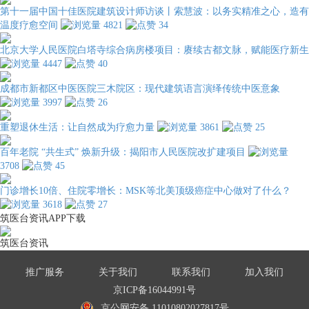
第十一届中国十佳医院建筑设计师访谈丨索慧波：以务实精准之心，造有
温度疗愈空间
4821
34
北京大学人民医院白塔寺综合病房楼项目：赓续古都文脉，赋能医疗新生
4447
40
成都市新都区中医医院三木院区：现代建筑语言演绎传统中医意象
3997
26
重塑退休生活：让自然成为疗愈力量
3861
25
百年老院 “共生式” 焕新升级：揭阳市人民医院改扩建项目
3708
45
门诊增长10倍、住院零增长：MSK等北美顶级癌症中心做对了什么？
3618
27
筑医台资讯APP下载
筑医台资讯
推广服务
关于我们
联系我们
加入我们
京ICP备16044991号
京公网安备 11010802027817号