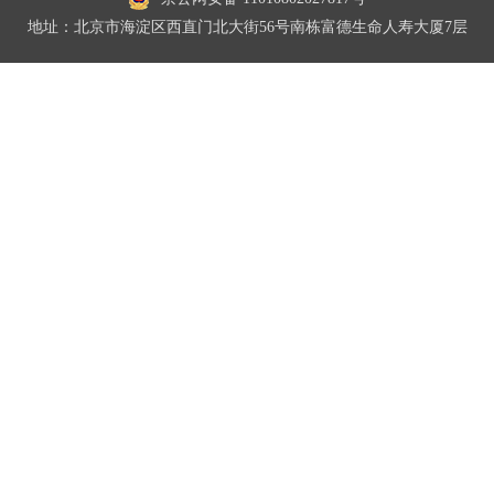
地址：北京市海淀区西直门北大街56号南栋富德生命人寿大厦7层