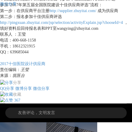
微信分享
参加“2017年第五届全国医院建设十佳供应商评选”流程：
第一步：在供应商平台注册
http://supplier.zhuyitai.com/
成为供应商
第二步：报名参加十佳供应商评选
http://pingxuan.zhuyitai.com/jsp/selection/activityExplain.jsp?chooseId=4
，
填好资料后回传报名表和PPT至wangying@zhuyitai.com
联系人 ：王莹
电话：400-668-1158
手机：18612321915
QQ：639685044
2017十佳医院设计供应商
责任编辑：
王莹
来源：
筑医台
分享
QQ分享
微博分享
微信分享
收藏
367