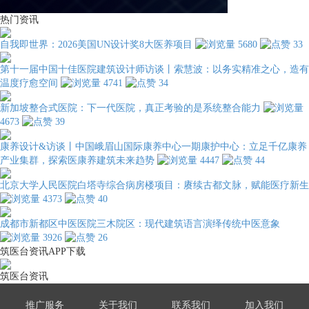
热门资讯
自我即世界：2026美国UN设计奖8大医养项目
5680
33
第十一届中国十佳医院建筑设计师访谈丨索慧波：以务实精准之心，造有
温度疗愈空间
4741
34
新加坡整合式医院：下一代医院，真正考验的是系统整合能力
4673
39
康养设计&访谈丨中国峨眉山国际康养中心一期康护中心：立足千亿康养
产业集群，探索医康养建筑未来趋势
4447
44
北京大学人民医院白塔寺综合病房楼项目：赓续古都文脉，赋能医疗新生
4373
40
成都市新都区中医医院三木院区：现代建筑语言演绎传统中医意象
3926
26
筑医台资讯APP下载
筑医台资讯
推广服务
关于我们
联系我们
加入我们