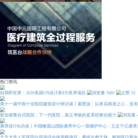
热门资讯
自我即世界：2026美国UN设计奖8大医养项目
5681
33
第十一届中国十佳医院建筑设计师访谈丨索慧波：以务实精准之心，造有
新加坡整合式医院：下一代医院，真正考验的是系统整合能力
康养设计&访谈丨中国峨眉山国际康养中心一期康护中心：立足千亿康养
北京大学人民医院白塔寺综合病房楼项目：赓续古都文脉，赋能医疗新生