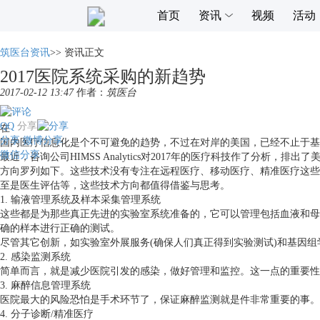
首页
资讯
视频
活动
筑医台资讯
>>
资讯正文
2017医院系统采购的新趋势
2017-02-12 13:47
作者：
筑医台
QQ
分享
在
分享
微博分享
国内医疗信息化是个不可避免的趋势，不过在对岸的美国，已经不止于基
微信分享
最近，咨询公司HIMSS Analytics对2017年的医疗科技作了分
方向罗列如下。这些技术没有专注在远程医疗、移动医疗、精准医疗这些
至是医生评估等，这些技术方向都值得借鉴与思考。
1. 输液管理系统及样本采集管理系统
这些都是为那些真正先进的实验室系统准备的，它可以管理包括血液和母
确的样本进行正确的测试。
尽管其它创新，如实验室外展服务(确保人们真正得到实验测试)和基因
2. 感染监测系统
简单而言，就是减少医院引发的感染，做好管理和监控。这一点的重要性
3. 麻醉信息管理系统
医院最大的风险恐怕是手术环节了，保证麻醉监测就是件非常重要的事。
4. 分子诊断/精准医疗