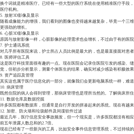
换个词就是精准医疗。已经有一些大型的医疗系统在使用精准医疗手段，
医疗机构。
5. 放射3D影像及显示
随着成像能力的增强，我们看到的图像也变得越来越复杂，毕竟一个三维
更强劲的增长。
6. 心脏3D影像及显示
原因与放射影像一样，心脏影像的处理需求也会增长，不过由于有的医院
7. 护士通讯系统
对几乎所有医院来说，护士所占人员比例是最大的，也是最直接面对患者
8. 医师评估工具
这是医疗科技里面很有趣的一点。现在医院会记录住医院引发的感染、缝
觉，但初步分析显示，测量个体医生的结果，确实对减少感染有积极效果
9. 资产追踪及管理
其实这也属于医疗信息化的一部分，就像我们会更新电脑系统一样，难道
10. 病床管理
既然住院的病人会得到管理，那病床管理也是理所当然的。了解病床所住
11. 数据仓库及数据挖掘
许多医院都有数据库，但通常是自行开发的拼凑起来的系统。现在有越来
12. 加密、防火墙和垃圾邮件及间谍软件过滤
最近几年，医疗信息安全事故频发，但一个现实是，许多医院都没有相应的
前五年泄露人数总和的2.7倍。
现在已经有了一些新兴的工具，比如安全事件信息管理系统，不过持续的