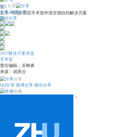
QQ
分享
北
分享
微博分享
京天一恒创:医院手术室环境空调自控解决方案
微信分享
2017解决方案评选
手术室
责任编辑：
安树春
来源：
筑医台
分享
QQ分享
微博分享
微信分享
收藏
>