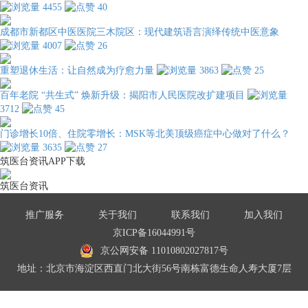
4455
40
成都市新都区中医医院三木院区：现代建筑语言演绎传统中医意象
4007
26
重塑退休生活：让自然成为疗愈力量
3863
25
百年老院 “共生式” 焕新升级：揭阳市人民医院改扩建项目
3712
45
门诊增长10倍、住院零增长：MSK等北美顶级癌症中心做对了什么？
3635
27
筑医台资讯APP下载
筑医台资讯
推广服务
关于我们
联系我们
加入我们
京ICP备16044991号
京公网安备 11010802027817号
地址：北京市海淀区西直门北大街56号南栋富德生命人寿大厦7层