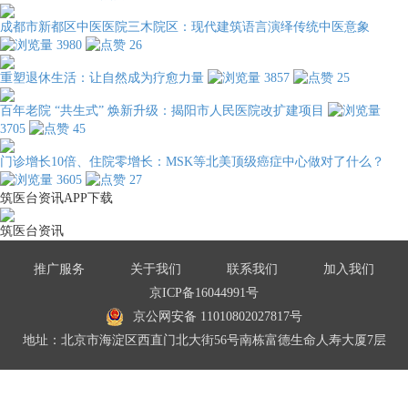
成都市新都区中医医院三木院区：现代建筑语言演绎传统中医意象
3980
26
重塑退休生活：让自然成为疗愈力量
3857
25
百年老院 “共生式” 焕新升级：揭阳市人民医院改扩建项目
3705
45
门诊增长10倍、住院零增长：MSK等北美顶级癌症中心做对了什么？
3605
27
筑医台资讯APP下载
筑医台资讯
推广服务
关于我们
联系我们
加入我们
京ICP备16044991号
京公网安备 11010802027817号
地址：北京市海淀区西直门北大街56号南栋富德生命人寿大厦7层