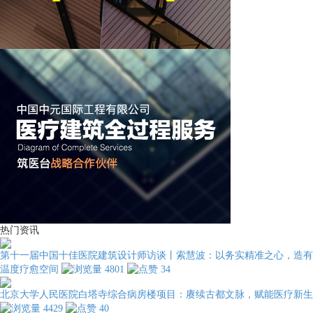
热门资讯
第十一届中国十佳医院建筑设计师访谈丨索慧波：以务实精准之心，造有
温度疗愈空间
4801
34
北京大学人民医院白塔寺综合病房楼项目：赓续古都文脉，赋能医疗新生
4429
40