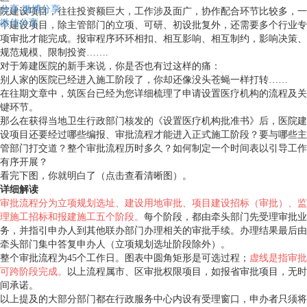
分享
微博分享
院建设项目，往往投资额巨大，工作涉及面广，协作配合环节比较多，一
微信分享
个建设项目，除主管部门的立项、可研、初设批复外，还需要多个行业专
项审批才能完成。报审程序环环相扣、相互影响、相互制约，影响决策、
规范规模、限制投资…….
对于筹建医院的新手来说，你是否也有过这样的痛：
别人家的医院已经进入施工阶段了，你却还像没头苍蝇一样打转……
在往期文章中，筑医台已经为您详细梳理了申请设置医疗机构的流程及关
键环节。
那么在获得当地卫生行政部门核发的《设置医疗机构批准书》后，医院建
设项目还要经过哪些编报、审批流程才能进入正式施工阶段？要与哪些主
管部门打交道？整个审批流程历时多久？如何制定一个时间表以引导工作
有序开展？
看完下图，你就明白了（点击查看清晰图）。
详细解读
审批流程分为立项规划选址、建设用地审批、项目建设招标（审批）、监
理施工招标和报建施工五个阶段。
每个阶段，都由牵头部门先受理审批业
务，并指引申办人到其他联办部门办理相关的审批手续。办理结果最后由
牵头部门集中答复申办人（立项规划选址阶段除外）。
整个审批流程为45个工作日。图表中圆角矩形是可选过程；
虚线是指审批
可跨阶段完成。
以上流程属市、区审批权限项目，如报省审批项目，无时
间承诺。
以上提及的大部分部门都在行政服务中心内设有受理窗口，申办者只须将