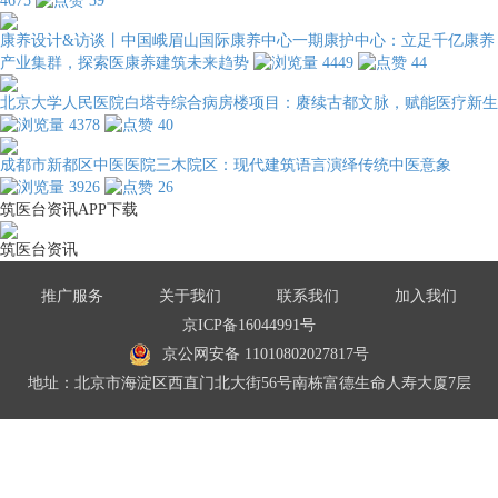
4675
39
康养设计&访谈丨中国峨眉山国际康养中心一期康护中心：立足千亿康养
产业集群，探索医康养建筑未来趋势
4449
44
北京大学人民医院白塔寺综合病房楼项目：赓续古都文脉，赋能医疗新生
4378
40
成都市新都区中医医院三木院区：现代建筑语言演绎传统中医意象
3926
26
筑医台资讯APP下载
筑医台资讯
推广服务
关于我们
联系我们
加入我们
京ICP备16044991号
京公网安备 11010802027817号
地址：北京市海淀区西直门北大街56号南栋富德生命人寿大厦7层