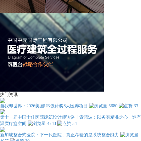
热门资讯
自我即世界：2026美国UN设计奖8大医养项目
5680
33
第十一届中国十佳医院建筑设计师访谈丨索慧波：以务实精准之心，造有
温度疗愈空间
4743
34
新加坡整合式医院：下一代医院，真正考验的是系统整合能力