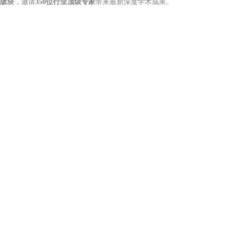
大版块
，邀请
350位行业顶级专家
带来最新深度学术成果。