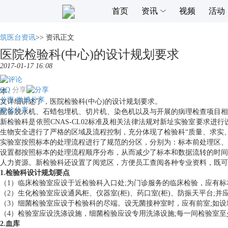
首页
资讯
视频
活动
筑医台资讯
>>
资讯正文
医院检验科(中心)的设计规划要求
2017-01-17 16:08
QQ
分享
本
分享
微博分享
文详细讲述了，医院检验科(中心)的设计规划要求。
微信分享
配备脱水机、石蜡包埋机、切片机、染色机以及与开展的病理检查项目相
新检验科是依照CNAS-CL02标准及相关法律法规对新址实验室要求
生物安全进行了严格的区域及流程控制，充分体现了检验科“质量、求实
实验室按照标本的处理流程进行了规范的分区，分别为：标本前处理区、
设置都按照标本的处理流程顺序分布，从而减少了标本和数据流转的时间
人力资源。新检验科还设置了阅览区，方便员工查阅各种专业资料，既可
1.检验科设计规划要点
（1）临床检验室应设于近检验科入口处;为门诊服务的临床检验，应有
（2）生化检验室应设通风柜、仪器室(柜)、药口室(柜)、防振天平台;
（3）细菌检验室应设于检验科的尽端。设无菌接种室时，应有前室;如
（4）检验室应设洗涤设施，细菌检验应设专用洗涤设施;每一间检验室
2.血库