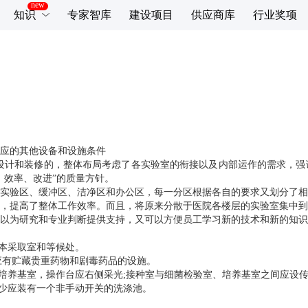
知识
专家智库
建设项目
供应商库
行业奖项
应的其他设备和设施条件
进行设计和装修的，整体布局考虑了各实验室的衔接以及内部运作的需求，
、效率、改进”的质量方针。
实验区、缓冲区、洁净区和办公区，每一分区根据各自的要求又划分了相
，提高了整体工作效率。而且，将原来分散于医院各楼层的实验室集中到
以为研究和专业判断提供支持，又可以方便员工学习新的技术和新的知识
标本采取室和等候处。
并应有贮藏贵重药物和剧毒药品的设施。
设培养基室，操作台应右侧采光;接种室与细菌检验室、培养基室之间应设
至少应装有一个非手动开关的洗涤池。