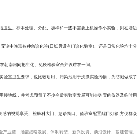
洁卫生。标本处理、分配、加样和一些不需要上机操作小实验，则在墙边
无论中晚班各种急诊化验(日班另设有门诊化验室)、还是日常化验均十分
在朝南房间把生化、免疫检验室合并设讲在一间。
合实验室卫生要求，也比较耐用。污染池用于洗涤实验污物，为防溅做成了
专用接地线，并考虑预留了不少今后实验室发展可能会购置的仪器及临时用
美感的视觉享受。检验科大门、急诊窗口、值班室配置醒目灯箱,方便群众
－－
全产业链，涵盖战略发展、体制转型、新兴投资、前沿设计、基建管理