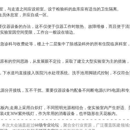
分室，与走道之间应设前室。设于检验科的血库应有适当的卫生隔离。
血员休息室，并应自成一区。
要仪器设备的办法，这不仅便于仪器工作时散热、故障维修，而且便于清
实验室因空间受限，工作台一般设在墙边。
急诊科与收费处等，楼上十二层集中了除感染科外的所有住院临床科室，
原有的空间思路，从发展眼不定拉，采取了建立大型实验室为主的措施，
用)，下水道均直接接入医院污水处理系统。洗手池用脚踏式控制，不仅符
源分开接线，互不干扰。重要仪器设备均配备不间断电源(UPS电源)和
板内;走廊上采用白炽灯，不同照明光源相结合，使实验室内产生舒适、
装4支30W紫外线灯，作为常用的消毒设备，也半隐形在天花板内。
－－－－－－－－－－－－－－－－－－－－－－－－－－－－－－－－
，本次大会涵盖超过
60场专业论坛
，聚合全行业资源，广泛覆盖医建领域