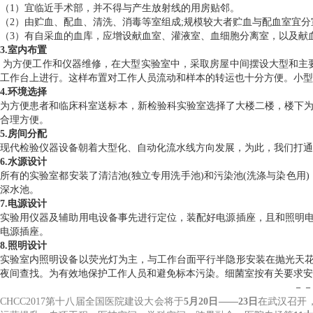
（1）宜临近手术部，并不得与产生放射线的用房贴邻。
（2）由贮血、配血、清洗、消毒等室组成;规模较大者贮血与配血室宜
（3）有自采血的血库，应增设献血室、灌液室、血细胞分离室，以及献
3.室内布置
为方便工作和仪器维修，在大型实验室中，采取房屋中间摆设大型和主
工作台上进行。这样布置对工作人员流动和样本的转运也十分方便。小型
4.环境选择
为方便患者和临床科室送标本，新检验科实验室选择了大楼二楼，楼下为
合理方便。
5.房间分配
现代检验仪器设备朝着大型化、自动化流水线方向发展，为此，我们打通
6.水源设计
所有的实验室都安装了清洁池(独立专用洗手池)和污染池(洗涤与染色
深水池。
7.电源设计
实验用仪器及辅助用电设备事先进行定位，装配好电源插座，且和照明电
电源插座。
8.照明设计
实验室内照明设备以荧光灯为主，与工作台面平行半隐形安装在抛光天花
夜间查找。为有效地保护工作人员和避免标本污染。细菌室按有关要求安
－－
CHCC2017第十八届全国医院建设大会将于
5月20日——23日
在武汉召开