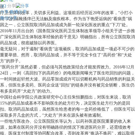
QQ
分享
医
分享
微博分享
疗卫生体制改革，关切多元利益。这项前后经历近20年的改革，“小打小
微信分享
闹”式的隔靴搔痒已无法触及痼疾根本。作为当下饱受诟病的“看病贵”祸
因之一，公立医院取消药品加成成为新一轮深化医改的重点“下刀”处。
2016年11月出台的《国务院深化医药卫生体制改革领导小组关于进一步推
广深化医药卫生体制改革经验的若干意见》明确指出，所有公立医院取消
药品加成，彻底破除以药养医。
毫无疑问，对于遏制“看病贵”这项顽疾，取消药品加成是一项必不可少的
重要举措。然而，取消药品加成，并不等于完全卡住了“高药价”和“大处
方”的脖子。
“医药分开”虽然必要，但必须与其他政策结合才能发挥效力。2016年12月
24日，一则《高回扣下的高药价》的电视新闻曝光了医生吃回扣的问题，
一时间掀起轩然大波。药品零加成或许可以切断机构与药品销售的利益关
系，但医生多卖药、医药企业送“回扣”的链条并没有被完全斩断，医生仍
有多卖药开“大处方”的动力。
中国社会科学院公共政策研究中心主任朱恒鹏指出，对医生来说，取消
15%的药品加成基本不影响医生的处方行为，决定医生处方行为的是回
扣。取消药品加成后，虽然医生给患者的每一盒药价格低了，但医生可以
采取多开几盒的方式，“大处方”并未在源头被有效遏制。
一些地方医改办、公立医院院长等认为，以药补医是医院重要的收入来
源，如果在医药分开没有明确路径的情况下推进医药分开，还需绩效考
核、医保支付制度等协同配合改革，否则改革将“换汤不换药”，难以取得