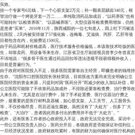
实效。
挂一个专家号6元钱，下一个心脏支架2万元；补一颗表层龋齿340元，根
管治疗做一个烤瓷牙套一万二……单纯取消药品加成后，“以药养医”也有
可能转向“以检查养医”、“以器械养医”。大型仪器等检查费用增加，仍然
是患者“买单”。2016年11月，陕西咸阳的一位七旬老人，因上吐下泻被送
往医院，2天内被安排做了57项化验，连梅毒、艾滋病、丙肝、乙肝等项
目都包含在内，化验费近1500元。
由于药品和耗材价格虚高，医疗技术服务价格偏低，本该靠技术吃饭的医
生，却靠卖药、用设备等来生存。江苏省卫生厅副巡视员曾李少冬曾直言
不讳地说：“很多骨干医生通过药品回扣等违法违规手段获得额外收入，
目前是普遍行为。”
由于政府对医院投入不足，很多医院需要靠自主经营，即赚患者的钱维持
生存。”沈阳市口腔医院院长张桂荣说，目前医改方案尚未完全明确公立
医院经营的资金来源，只提到对因“医药分开”而减少的收入加以补偿，即
公立医院可能除了不依靠药品加成外，不排除还要靠检查费、治疗费等收
入来生存。“尤其是在治疗费中，除了手术处置费、医疗仪器治疗费之
外，最重要的是医疗材料及器械，如心脏支架、人工关节、人工股骨头
等，不仅价格昂贵，而且还滋生腐败。虽然没有了’大处方’，但多了’大
检查’、’大治疗’，患者因此而多付出的费用并不低于’大处方’。”
此外，还有医务工作者担心政府投入不足，政府无法完全兜底。采访中，
一些公立医院负责人担心，医药分开后，各级政府是否能保证补偿到位，
一旦经济状况变差，政府财政吃紧时，有限的财力如何确保对医疗机构的