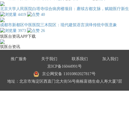
北京大学人民医院白塔寺综合病房楼项目：赓续古都文脉，赋能医疗新生
4419
40
成都市新都区中医医院三木院区：现代建筑语言演绎传统中医意象
3973
26
筑医台资讯APP下载
筑医台资讯
推广服务
关于我们
联系我们
加入我们
京ICP备16044991号
京公网安备 11010802027817号
地址：北京市海淀区西直门北大街56号南栋富德生命人寿大厦7层