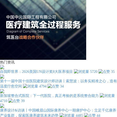
热门资讯
自我即世界：2026美国UN设计奖8大医养项目
5720
35
第十一届中国十佳医院建筑设计师访谈丨索慧波：以务实精准之心，造有
温度疗愈空间
4794
34
新加坡整合式医院：下一代医院，真正考验的是系统整合能力
4710
39
康养设计&访谈丨中国峨眉山国际康养中心一期康护中心：立足千亿康养
产业集群，探索医康养建筑未来趋势
4485
44