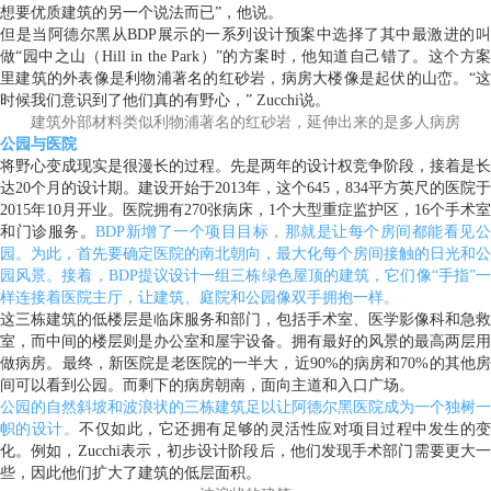
想要优质建筑的另一个说法而已”，他说。
但是当阿德尔黑从BDP展示的一系列设计预案中选择了其中最激进的叫
做“园中之山（Hill in the Park）”的方案时，他知道自己错了。这个方案
里建筑的外表像是利物浦著名的红砂岩，病房大楼像是起伏的山峦。“这
时候我们意识到了他们真的有野心，” Zucchi说。
建筑外部材料类似利物浦著名的红砂岩，延伸出来的是多人病房
公园与医院
将野心变成现实是很漫长的过程。先是两年的设计权竞争阶段，接着是长
达20个月的设计期。建设开始于2013年，这个645，834平方英尺的医院于
2015年10月开业。医院拥有270张病床，1个大型重症监护区，16个手术室
和门诊服务。
BDP新增了一个项目目标，那就是让每个房间都能看见
园。为此，首先要确定医院的南北朝向，最大化每个房间接触的日光和公
园风景。接着，BDP提议设计一组三栋绿色屋顶的建筑，它们像“手指”一
样连接着医院主厅，让建筑、庭院和公园像双手拥抱一样。
这三栋建筑的低楼层是临床服务和部门，包括手术室、医学影像科和急救
室，而中间的楼层则是办公室和屋宇设备。拥有最好的风景的最高两层用
做病房。最终，新医院是老医院的一半大，近90%的病房和70%的其他房
间可以看到公园。而剩下的病房朝南，面向主道和入口广场。
公园的自然斜坡和波浪状的三栋建筑足以让阿德尔黑医院成为一个独树一
帜的设计。
不仅如此，它还拥有足够的灵活性应对项目过程中发生的
化。例如，Zucchi表示，初步设计阶段后，他们发现手术部门需要更大一
些，因此他们扩大了建筑的低层面积。