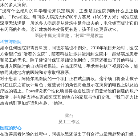
床的多人病房。
“没有什么绝对的科学理论来决定病房，主要是由医院判断什么是正确
的。” Powell说。每间多人病房大约700平方英尺（约65平方米）标准底板
深度无法满足，所以多人病房是从建筑中延伸出去的，电化铝面板让它们
有闪亮的外表。这让建筑外表变得更有趣，孩子们会更喜欢它。
医院中庭充满童趣，“树屋”里是教堂
科技与医院
如今任何医院都需要科技，阿德尔黑也不例外。2010年项目开始时，医院
方希望打造“活着的医院”，随着科技进步并运用到医院中，能够满足患者
和员工的需求。除了建设时保证基础设施到位，医院还推出了其他科技，
如进入医院时的自动问候系统。在临床区域，手术室包括了视频设备，能
够同其他地方的医院和专家取得联系。
对于患者，阿德尔黑医院的一个项目正在试点阶段。这个项目将会让孩子
们在住院之前设计角色，这些设计的角色将会显示在病房的电视上以及治
疗区的墙上。Powell说该个性化项目将会通过孩子们登录他们创建的账户
激活，并能够支持在家或医院其他地方的家属与他们交流。“我们尽力让
患者感到更加舒适和有趣。”他说。
露台
员工工作区
医院的野心
在改善患者体验的过程中，阿德尔黑还做出了符合行业最新趋势的升级，