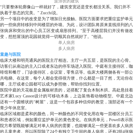
波浪状的建筑
“只要整体轮廓像山一样就好了，建筑变宽还是变长都没关系。我们并不
执着于形态的完美。” Zucchi说。
另一个项目中的改变是为了增加日光接触。医院方面要求把重症监护单元
的一些病房转移到中间楼层的外墙。为此，设计团队将原来直线排列的八
张病床和突出的中心员工区变成扇形排列。“至于高楼层我们并没有做改
变，想想屋顶的花园就觉得一切顺其自然就好了。”他说。
单人病房
多人病房
童趣与医院
临床大楼和明亮通风的医院主厅相连。主厅一共五层，是医院的主心骨。
访客们从南边的主入口或者东边的停车场进入医院。中庭有主接待区，咖
啡馆和餐厅，门诊接待区，会议室，零售店等。临床大楼两侧各有一部公
共电梯。在这里，每个人都会觉得很方便，什么都是一目了然，无论你在
哪，主厅或者公园都可以成为参照物，帮助你找到位置。
医院中庭的天花板是金属板材质的，还搭配了复合木制木拱。高处悬挂着
艺术家Lucy Casson设计的可移动木条，上边装饰着动物模型。中庭北边
还有一个圆锥状的“树屋”，这是一个包容多种信仰的教堂，顶部还有一个
青少年休息室。
临床区域都是柔和的颜色，同一种颜色的不同变化用在每一层楼区分员工
和患者区域，例如重症监护单元的黄色变化。在病房单元，Powell表示医
院方希望既能够满足对单人病房的需要，也能够满足一些更喜欢多人病房
的儿童患者。所以医院除了24个有独立卫生间的单人病房，还有2组4张病