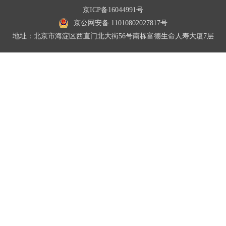
京ICP备16044991号
京公网安备 11010802027817号
地址：北京市海淀区西直门北大街56号南栋富德生命人寿大厦7层