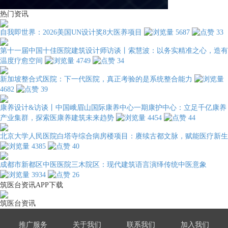
热门资讯
自我即世界：2026美国UN设计奖8大医养项目
5687
33
第十一届中国十佳医院建筑设计师访谈丨索慧波：以务实精准之心，造有
温度疗愈空间
4749
34
新加坡整合式医院：下一代医院，真正考验的是系统整合能力
4682
39
康养设计&访谈丨中国峨眉山国际康养中心一期康护中心：立足千亿康养
产业集群，探索医康养建筑未来趋势
4454
44
北京大学人民医院白塔寺综合病房楼项目：赓续古都文脉，赋能医疗新生
4385
40
成都市新都区中医医院三木院区：现代建筑语言演绎传统中医意象
3934
26
筑医台资讯APP下载
筑医台资讯
推广服务
关于我们
联系我们
加入我们