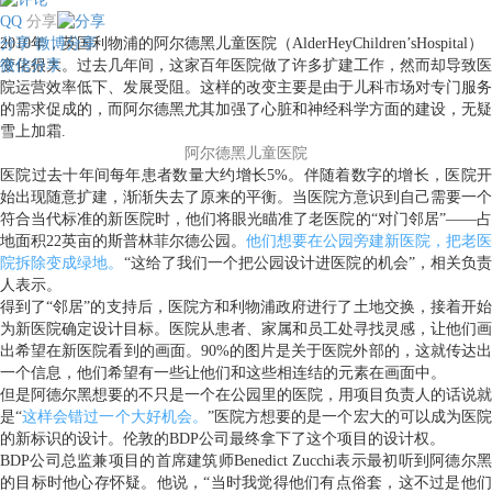
QQ
分享
分享
2010年，英国利物浦的阿尔德黑儿童医院（AlderHeyChildren’sHospital）
微博分享
微信分享
变化很大。过去几年间，这家百年医院做了许多扩建工作，然而却导致医
院运营效率低下、发展受阻。这样的改变主要是由于儿科市场对专门服务
的需求促成的，而阿尔德黑尤其加强了心脏和神经科学方面的建设，无疑
雪上加霜.
阿尔德黑儿童医院
医院过去十年间每年患者数量大约增长5%。伴随着数字的增长，医院开
始出现随意扩建，渐渐失去了原来的平衡。当医院方意识到自己需要一个
符合当代标准的新医院时，他们将眼光瞄准了老医院的“对门邻居”——占
地面积22英亩的斯普林菲尔德公园。
他们想要在公园旁建新医院，把老医
院拆除变成绿地。
“这给了我们一个把公园设计进医院的机会”，相关负责
人表示。
得到了“邻居”的支持后，医院方和利物浦政府进行了土地交换，接着开始
为新医院确定设计目标。医院从患者、家属和员工处寻找灵感，让他们画
出希望在新医院看到的画面。90%的图片是关于医院外部的，这就传达出
一个信息，他们希望有一些让他们和这些相连结的元素在画面中。
但是阿德尔黑想要的不只是一个在公园里的医院，用项目负责人的话说就
是“
这样会错过一个大好机会。
”医院方想要的是一个宏大的可以成为医院
的新标识的设计。伦敦的BDP公司最终拿下了这个项目的设计权。
BDP公司总监兼项目的首席建筑师Benedict Zucchi表示最初听到阿德尔黑
的目标时他心存怀疑。他说，“当时我觉得他们有点俗套，这不过是他们