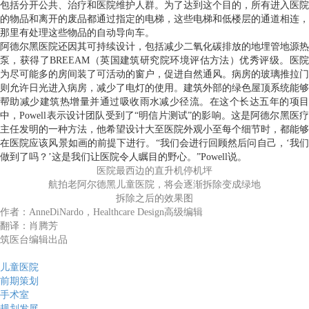
包括分开公共、治疗和医院维护人群。为了达到这个目的，所有进入医院
的物品和离开的废品都通过指定的电梯，这些电梯和低楼层的通道相连，
那里有处理这些物品的自动导向车。
阿德尔黑医院还因其可持续设计，包括减少二氧化碳排放的地埋管地源热
泵，获得了BREEAM（英国建筑研究院环境评估方法）优秀评级。医院
为尽可能多的房间装了可活动的窗户，促进自然通风。病房的玻璃推拉门
则允许日光进入病房，减少了电灯的使用。建筑外部的绿色屋顶系统能够
帮助减少建筑热增量并通过吸收雨水减少径流。在这个长达五年的项目
中，Powell表示设计团队受到了“明信片测试”的影响。这是阿德尔黑医疗
主任发明的一种方法，他希望设计大至医院外观小至每个细节时，都能够
在医院应该风景如画的前提下进行。“我们会进行回顾然后问自己，‘我们
做到了吗？’这是我们让医院令人瞩目的野心。”Powell说。
医院最西边的直升机停机坪
航拍老阿尔德黑儿童医院，将会逐渐拆除变成绿地
拆除之后的效果图
作者：AnneDiNardo，Healthcare Design高级编辑
翻译：肖腾芳
筑医台编辑出品
儿童医院
前期策划
手术室
规划发展