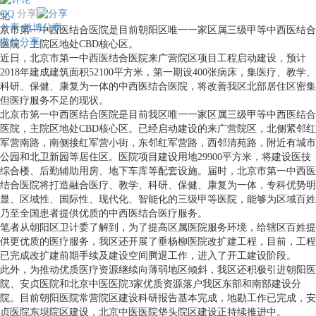
QQ
分享
北
分享
微博分享
京市第一中西医结合医院是目前朝阳区唯一一家区属三级甲等中西医结合
微信分享
医院，主院区地处CBD核心区。
近日，北京市第一中西医结合医院来广营院区项目工程启动建设，预计
2018年建成建筑面积52100平方米，第一期设400张病床，集医疗、教学、
科研、保健、康复为一体的中西医结合医院，将改善我区北部居住区密集
但医疗服务不足的现状。
北京市第一中西医结合医院是目前我区唯一一家区属三级甲等中西医结合
医院，主院区地处CBD核心区。已经启动建设的来广营院区，北侧紧邻红
军营南路，南侧接红军营小街，东邻红军营路，西邻清苑路，附近有城市
公园和北卫新园等居住区。医院项目建设用地29900平方米，将建设医技
综合楼、后勤辅助用房、地下车库等配套设施。届时，北京市第一中西医
结合医院将打造融合医疗、教学、科研、保健、康复为一体，专科优势明
显、区域性、国际性、现代化、智能化的三级甲等医院，能够为区域百姓
乃至全国患者提供优质的中西医结合医疗服务。
笔者从朝阳区卫计委了解到，为了提高区属医院服务环境，给辖区百姓提
供更优质的医疗服务，我区还开展了垂杨柳医院改扩建工程，目前，工程
已完成改扩建前期手续及建设空间腾退工作，进入了开工建设阶段。
此外，为推动优质医疗资源继续向薄弱地区倾斜，我区还积极引进朝阳医
院、安贞医院和北京中医医院3家优质资源落户我区东部和南部建设分
院。目前朝阳医院常营院区建设科研报告基本完成，地勘工作已完成，安
贞医院东坝院区建设，北京中医医院垡头院区建设正持续推进中。