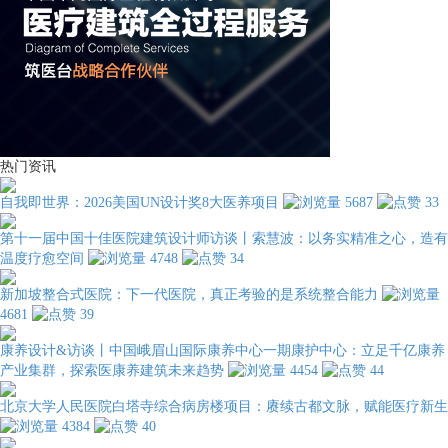
热门资讯
自我即世界：2026美国UN设计奖8大医养项目
5687
33
第十一届中国十佳医院建筑设计师访谈丨索慧波：以务实精准之心，造有
温度疗愈空间
4748
34
新加坡整合式医院：下一代医院，真正考验的是系统整合能力
4681
39
康养设计&访谈丨中国峨眉山国际康养中心一期康护中心：立足千亿康养
产业集群，探索医康养建筑未来趋势
4454
44
北京大学人民医院白塔寺综合病房楼项目：赓续古都文脉，赋能医疗新生
4384
40