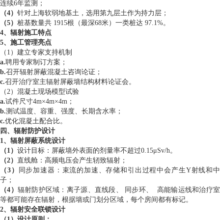
连续6年监测；
（4）
针对上海软弱地基土，选用第九层土作为持力层；
（5）
桩基数量共 1915根（最深68米）一类桩达 97.1%。
4、辐射施工特点
5、施工管理亮点
（1）建立专家支持机制
a.
聘用专家制订方案；
b.
召开辐射屏蔽混凝土咨询论证；
c.
召开治疗室主辐射屏蔽墙结构材料论证会。
（2）混凝土现场模型试验
a.
试件尺寸4m×4m×4m；
b.
测试温度、容重、强度、长期含水率；
c.
优化混凝土配合比。
四、辐射防护设计
1、
辐射屏蔽系统设计
（1）
设计目标：屏蔽墙外表面的剂量率不超过0.15μSv/h。
（2）
直线舱：高频电压会产生轫致辐射；
（3）
同步加速器：束流的加速、存储和引出过程中会产生Y射线和中
子；
（4）
辐射防护区域：离子源、直线段、 同步环、 高能输运线和治疗
等都可能存在辐射，根据墙或门划分区域，每个房间都有标记。
2、辐射安全联锁设计
（1）设计原则：