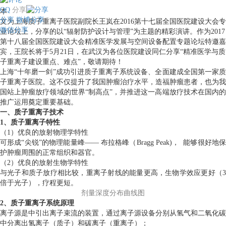
QQ
分享
本
分享
微博分享
文为上海质子重离子医院副院长王岚在2016第十七届全国医院建设大会专
微信分享
业论坛上，分享的以“辐射防护设计与管理”为主题的精彩演讲。作为2017
第十八届全国医院建设大会精准医学发展与空间设备配置专题论坛特邀嘉
宾，王院长将于5月21日，在武汉为各位医院建设同仁分享“精准医学与质
子重离子建设重点、难点”，敬请期待！
上海“十年磨一剑”成功引进质子重离子系统设备、全面建成全国第一家质
子重离子医院。这不仅提升了我国肿瘤治疗水平，造福肿瘤患者，也为我
国站上肿瘤放疗领域的世界“制高点”，并推进这一高端放疗技术在国内的
推广运用奠定重要基础。
一、质子重离子技术
1、质子重离子特性
（1）优良的放射物理学特性
可形成“尖锐”的物理能量峰—— 布拉格峰（Bragg Peak)， 能够很好地保
护肿瘤周围的正常组织和器官。
（2）优良的放射生物学特性
与光子和质子放疗相比较，重离子射线的能量更高，生物学效应更好（3
倍于光子），疗程更短。
剂量深度分布曲线图
2、质子重离子系统原理
离子源是中引出离子束流的装置，通过离子源设备分别从氢气和二氧化碳
中分离出氢离子（质子）和碳离子（重离子）；