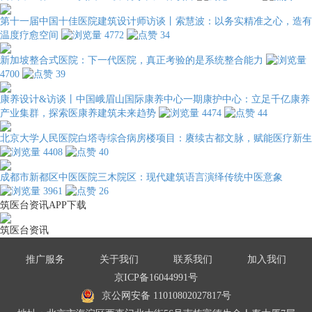
第十一届中国十佳医院建筑设计师访谈丨索慧波：以务实精准之心，造有
温度疗愈空间
4772
34
新加坡整合式医院：下一代医院，真正考验的是系统整合能力
4700
39
康养设计&访谈丨中国峨眉山国际康养中心一期康护中心：立足千亿康养
产业集群，探索医康养建筑未来趋势
4474
44
北京大学人民医院白塔寺综合病房楼项目：赓续古都文脉，赋能医疗新生
4408
40
成都市新都区中医医院三木院区：现代建筑语言演绎传统中医意象
3961
26
筑医台资讯APP下载
筑医台资讯
推广服务
关于我们
联系我们
加入我们
京ICP备16044991号
京公网安备 11010802027817号