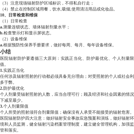
（3）注意现场辐射防护区域标识，不得私自行走；
（4）禁止在控制区域用餐，饮水,吸烟,使用清洁用品或化妆品。
10、日常检查和维保
（1）日常检查
a.
测量连锁状态、墙体辐射剂量水平；
b.
检查警示灯和显示屏状态。
（2）设备维保
a.
根据预防性保养手册要求，做好每周、每月、每年设备维保。
小结
医院辐射防护要遵循三大原则：实践正当化、防护最优化、个人剂量限
值。
1.
实践正当化
任何涉及辐射照射的行动都必须具备充分理由；对受照射的个人或社会利
多于弊。
2.
防护最优化
个人剂量受辐射照射的人数，应当合理可行；顾及经济和社会因素的情况
下减至最少。
3.
个人剂量限值
个人所受的照射须符合剂量限值；确保没有人承受不能接受的辐射危害。
医院辐射防护四大注意：做好辐射安全事故应急预案和演练，做好辐射环
境和人员监测，健全辐射污染档案管理制度，建立健全管理机构，加强监
管和落实。