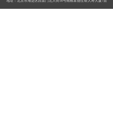
地址：北京市海淀区西直门北大街56号南栋富德生命人寿大厦7层