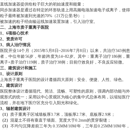
直线加速器提供给粒子巨大的初始速度和能量；
同步加速器是通过在特定的环形轨道上用高频电场加速电子或离子，使得
粒子最终被加速到光速的70%（21万公里/秒）；
被加速的粒子经由输运线加速装置加速，引入治疗室。
二、上海市质子重离子医院
1、6项核心技术
2、资质许可
3、病人治疗情况
医院开业14个月（2015年5月8日~2016年7月8日）以来，共治疗343例患
者，中位年龄56岁，年龄跨度为14~82岁。其中：重离子治疗186例，重
离子+质子治疗119例，质子治疗38例；目前疗效良好，不良反应轻微。
三、建筑设计和施工
1、设计原则
上海质子重离子医院的设计遵循四大原则：安全、便捷、人性、绿色。
2、建筑设计
医院整体设计遵循现代、简洁、流畅、可塑性的原则，强调内部功能与外
观形式的统一；采用以中心景观区为核心的集中式总体布局，以缩短医疗
流程，并在地下医疗区充分引入阳光和绿化。
3、辐射建筑设计
（1）
质子重离子区域墙板厚3.7米，顶板厚2.7米、底板厚2.9米；
（2）
混凝土不得有垂直于墙面、宽度大于0.2mm的贯穿裂缝；
（3）
不均匀沉降差前三年为 0.35MM/10M/年，三年后0.25MM/10M/年