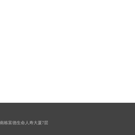
南栋富德生命人寿大厦7层