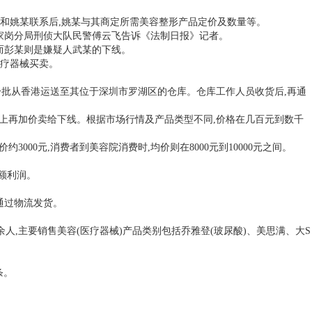
者和姚某联系后,姚某与其商定所需美容整形产品定价及数量等。
伍家岗分局刑侦大队民警傅云飞告诉《法制日报》记者。
,而彭某则是嫌疑人武某的下线。
医疗器械买卖。
物分批从香港运送至其位于深圳市罗湖区的仓库。仓库工作人员收货后,再通
基础上再加价卖给下线。根据市场行情及产品类型不同,价格在几百元到数千
00元,消费者到美容院消费时,均价则在8000元到10000元之间。
额利润。
通过物流发货。
0余人,主要销售美容(医疗器械)产品类别包括乔雅登(玻尿酸)、美思满、大S
条。