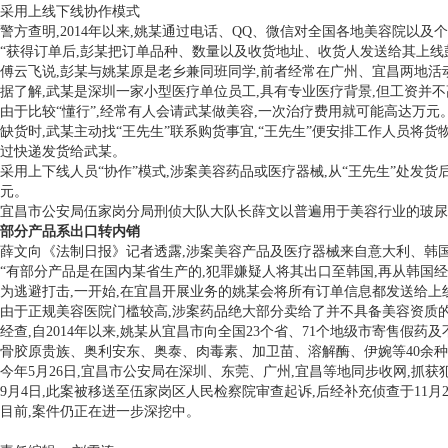
采用上线下线协作模式
警方查明,2014年以来,姚某通过电话、QQ、微信对全国各地美容院
“获得订单后,彭某把订单品种、数量以及收货地址、收货人发送给其上
傅云飞说,彭某与姚某原是老乡兼同班同学,前者经常在广州、宜昌两地活
据了解,武某是深圳一家小型医疗单位员工,具有专业医疗背景,但工资并
由于比较“懂行”,经常有人会请武某做美容,一次治疗费用就可能高达万元
缺货时,武某主动找“王先生”联系购货事宜,“王先生”便安排工作人员
过快递发货给武某。
采用上下线人员“协作”模式,涉案美容药品或医疗器械,从“王先生”处
元。
宜昌市公安局伍家岗分局刑侦大队大队长薛文以普遍用于美容行业的玻尿酸举例:
部分产品系出口转内销
薛文向《法制日报》记者透露,涉案美容产品及医疗器械来自意大利、韩国
“有部分产品是在国内某省生产的,犯罪嫌疑人将其出口至韩国,再从韩国经
为逃避打击,一开始,在宜昌开展业务的姚某会将所有订单信息都发送给上
由于正规美容医院门槛较高,涉案药品绝大部分卖给了并不具备美容资质的
经查,自2014年以来,姚某从宜昌市向全国23个省、71个地级市寄售假药
骨胶原贵族、奥利安东、奥泰、肉毒素、加卫苗、溶解酶、伊婉等40余种,
今年5月26日,宜昌市公安局在深圳、东莞、广州,宜昌等地同步收网,抓获
9月4日,此案被移送至伍家岗区人民检察院审查起诉,后经补充侦查于11月
目前,案件仍正在进一步深挖中。