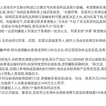
以及个人宣传无中文标识和进口注册文号的美容药品及医疗器械。有需要购买
线彭某,身在广东的彭某再联系上线武某发货。”办案民警、宜昌市公安局
动。听闻买卖美容药品和医疗器械有利可图,姚某决定入伙,成为彭某下线
不高。利益驱动下,武某通过联系香港熟人“王先生”干起了非法美容药品及
。武某在当地名声颇高,甚至还有不少“回头客”。
将货物统一运送到嫌疑人邹某位于香港的一处办公点。邹某安排“水客”将货
发货后,先后会经过邹某、武某、彭某以及姚某等人,相关人员会在前者定价
部分玻尿酸从香港进货时1280元左右,经过层层加价运送宜昌,其售价约30
等地方,但民警在调查过程中发现,部分产品以“出口转内销”形式以获取高
由香港运输到深圳,由深圳发货到全国各地,进而赚取高额利润。”薛文说。
线彭某,后期订单增加或是碰到好行情时,他也会先联系将产品寄至宜昌,再
小型私人美容院,风险巨大。
及不符合标准的医用器材553次,掌握购买者信息(姓名、住址、联系方式)10
仅姚某个人涉案金额就超过1000万元人民币。
犯罪嫌疑人11人,捣毁5个储存美容药品仓库。
25日正式移送。案发后,宜昌市公安局向全国各地警方发送协查线索550余