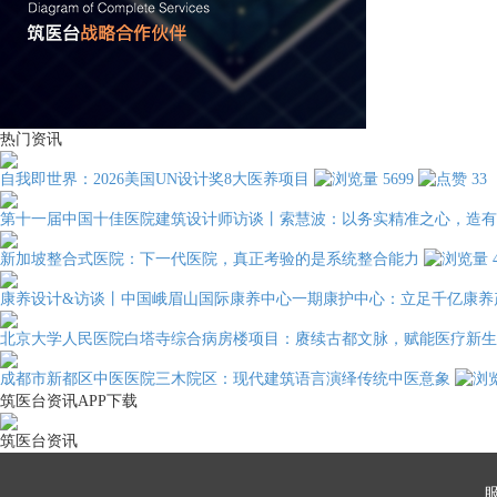
热门资讯
自我即世界：2026美国UN设计奖8大医养项目
5699
33
第十一届中国十佳医院建筑设计师访谈丨索慧波：以务实精准之心，造有
新加坡整合式医院：下一代医院，真正考验的是系统整合能力
康养设计&访谈丨中国峨眉山国际康养中心一期康护中心：立足千亿康养
北京大学人民医院白塔寺综合病房楼项目：赓续古都文脉，赋能医疗新生
成都市新都区中医医院三木院区：现代建筑语言演绎传统中医意象
筑医台资讯APP下载
筑医台资讯