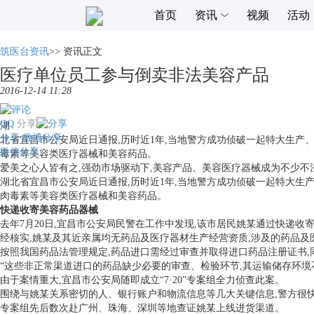
首页
资讯
视频
活动
筑医台资讯
>>
资讯正文
医疗单位员工参与倒卖非法美容产品
2016-12-14 11:28
QQ
分享
湖
分享
微博分享
北省宜昌市公安局近日通报,历时近1年,当地警方成功侦破一起特大生产、
微信分享
毒素等美容类医疗器械和美容药品。
爱美之心人皆有之,强劲市场驱动下,美容产品、美容医疗器械成为不少不
湖北省宜昌市公安局近日通报,历时近1年,当地警方成功侦破一起特大生产
肉毒素等美容类医疗器械和美容药品。
快递收寄美容药品器械
去年7月20日,宜昌市公安局民警在工作中发现,该市居民姚某通过快递收
经核实,姚某及其近亲属均无药品及医疗器材生产经营资质,涉及的药品及
按照我国药品法管理规定,药品进口需经过审查并取得进口药品注册证书
“这些非正常渠道进口的药品缺少必要的审查、检验环节,其运输储存环境
由于案情重大,宜昌市公安局随即成立“7·20”专案组全力侦查此案。
围绕与姚某关系密切的人、银行账户和物流信息等几大关键信息,警方很
专案组先后数次赴广州、珠海、深圳等地查证姚某上线进货渠道。