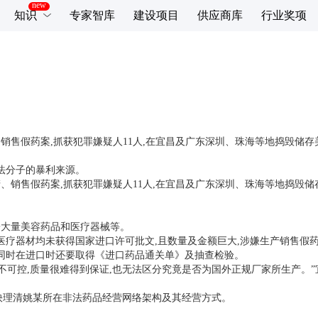
知识
专家智库
建设项目
供应商库
行业奖项
销售假药案,抓获犯罪嫌疑人11人,在宜昌及广东深圳、珠海等地捣毁储存美
法分子的暴利来源。
、销售假药案,抓获犯罪嫌疑人11人,在宜昌及广东深圳、珠海等地捣毁储存
寄大量美容药品和医疗器械等。
医疗器材均未获得国家进口许可批文,且数量及金额巨大,涉嫌生产销售假
,同时在进口时还要取得《进口药品通关单》及抽查检验。
不可控,质量很难得到保证,也无法区分究竟是否为国外正规厂家所生产。
快理清姚某所在非法药品经营网络架构及其经营方式。