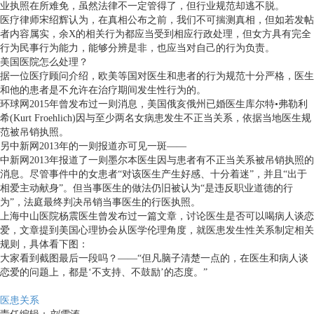
业执照在所难免，虽然法律不一定管得了，但行业规范却逃不脱。
医疗律师宋绍辉认为，在真相公布之前，我们不可揣测真相，但如若发帖
者内容属实，余X的相关行为都应当受到相应行政处理，但女方具有完全
行为民事行为能力，能够分辨是非，也应当对自己的行为负责。
美国医院怎么处理？
据一位医疗顾问介绍，欧美等国对医生和患者的行为规范十分严格，医生
和他的患者是不允许在治疗期间发生性行为的。
环球网2015年曾发布过一则消息，美国俄亥俄州已婚医生库尔特•弗勒利
希(Kurt Froehlich)因与至少两名女病患发生不正当关系，依据当地医生规
范被吊销执照。
另中新网2013年的一则报道亦可见一斑——
中新网2013年报道了一则墨尔本医生因与患者有不正当关系被吊销执照的
消息。尽管事件中的女患者“对该医生产生好感、十分着迷”，并且“出于
相爱主动献身”。但当事医生的做法仍旧被认为“是违反职业道德的行
为”，法庭最终判决吊销当事医生的行医执照。
上海中山医院杨震医生曾发布过一篇文章，讨论医生是否可以喝病人谈恋
爱，文章提到美国心理协会从医学伦理角度，就医患发生性关系制定相关
规则，具体看下图：
大家看到截图最后一段吗？——“但凡脑子清楚一点的，在医生和病人谈
恋爱的问题上，都是‘不支持、不鼓励’的态度。”
医患关系