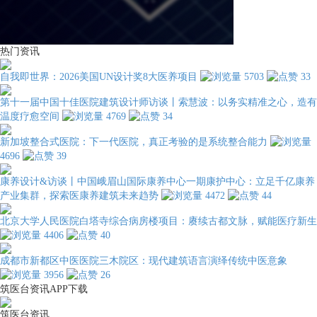
热门资讯
自我即世界：2026美国UN设计奖8大医养项目
5703
33
第十一届中国十佳医院建筑设计师访谈丨索慧波：以务实精准之心，造有
温度疗愈空间
4769
34
新加坡整合式医院：下一代医院，真正考验的是系统整合能力
4696
39
康养设计&访谈丨中国峨眉山国际康养中心一期康护中心：立足千亿康养
产业集群，探索医康养建筑未来趋势
4472
44
北京大学人民医院白塔寺综合病房楼项目：赓续古都文脉，赋能医疗新生
4406
40
成都市新都区中医医院三木院区：现代建筑语言演绎传统中医意象
3956
26
筑医台资讯APP下载
筑医台资讯