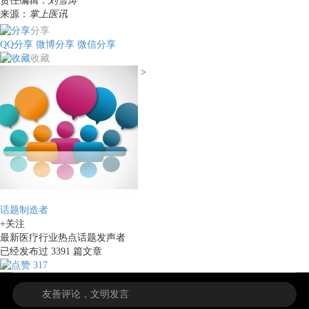
责任编辑：
刘雪涛
来源：
掌上医讯
分享
QQ分享
微博分享
微信分享
收藏
>
话题制造者
+关注
最新医疗行业热点话题发声者
已经发布过
3391
篇文章
317