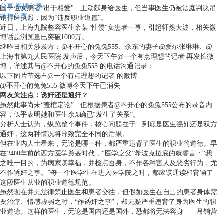
分享
微博分享
国一位女患者“出于相爱"，主动献身给医生，但当事医生仍被法庭判决吊
微信分享
销行医执照，因为“违反职业道德”。
近日，上海九院整容医生余某"性侵"女患者一事，引起轩然大波，相关微
博话题浏览量已突破1000万。
继昨日相关涉及方：@不开心的兔兔555、余东的妻子@爱尔张琳琳、@
上海市第九人民医院 发声后，今天下午@一个有点理想的记者 再发长微
博，详述其与@不开心的兔兔555 的电话沟通记录：
以下图片节选自@一个有点理想的记者 的微博
@不开心的兔兔555 微博今天下午已消失
网友关注点：诱奸还是通奸？
虽然此事尚未“盖棺定论”，但根据患者@不开心的兔兔555公布的录音内
容，似乎表明她和医生余X确已“发生了关系”。
分析人士认为，纵览整个事件，核心问题在于：到底是医生强奸还是双方
通奸，这两种情况将导致完全不同的后果。
但在业内人士看来，无论是哪一种，都严重违背了医生的职业的道德。早
在2400年前的西方医学奠基时代，“医学之父”希波克拉底的就誓言：“我
之唯一目的，为病家谋幸福，并检点吾身，不作各种害人及恶劣行为，尤
不作诱奸之事。”每一个医学生在进入医学院之时，都应该通读和背诵了
这段医生从业的职业道德规范。
虽然现在并无法律禁止医生和患者交往，但假如医生在自己的患者身体需
要治疗、情感虚弱之时，“作诱奸之事”，却无疑严重违背了身为医生的职
业道德。这样的医生，无论是国内还是国外，恐都将无法容身——吊销营