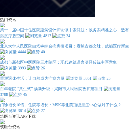
热门资讯
第十一届中国十佳医院建筑设计师访谈丨索慧波：以务实精准之心，造有
温度疗愈空间
4817
34
北京大学人民医院白塔寺综合病房楼项目：赓续古都文脉，赋能医疗新生
4444
40
成都市新都区中医医院三木院区：现代建筑语言演绎传统中医意象
3993
26
重塑退休生活：让自然成为疗愈力量
3861
25
百年老院 “共生式” 焕新升级：揭阳市人民医院改扩建项目
3708
45
门诊增长10倍、住院零增长：MSK等北美顶级癌症中心做对了什么？
3614
27
筑医台资讯APP下载
筑医台资讯