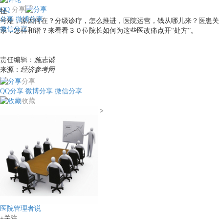
QQ
分享
挂
分享
微博分享
号难，原因何在？分级诊疗，怎么推进，医院运营，钱从哪儿来？医患关
微信分享
系，怎样和谐？来看看３０位院长如何为这些医改痛点开“处方”。
责任编辑：
施志诚
来源：
经济参考网
分享
QQ分享
微博分享
微信分享
收藏
>
医院管理者说
+关注