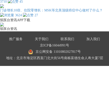
3710
45
门诊增长10倍、住院零增长：MSK等北美顶级癌症中心做对了什么？
3624
27
筑医台资讯APP下载
筑医台资讯
推广服务
关于我们
联系我们
加入我们
京ICP备16044991号
京公网安备 11010802027817号
地址：北京市海淀区西直门北大街56号南栋富德生命人寿大厦7层