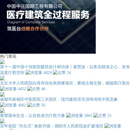
热门资讯
第十一届中国十佳医院建筑设计师访谈丨索慧波：以务实精准之心，造有
温度疗愈空间
4829
34
北京大学人民医院白塔寺综合病房楼项目：赓续古都文脉，赋能医疗新生
4452
40
成都市新都区中医医院三木院区：现代建筑语言演绎传统中医意象
4002
26
重塑退休生活：让自然成为疗愈力量
3863
25
百年老院 “共生式” 焕新升级：揭阳市人民医院改扩建项目