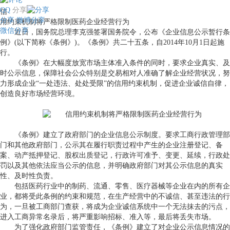
QQ
分享
信
分享
微博分享
用约束机制将严格限制医药企业经营行为
微信分享
近日，国务院总理李克强签署国务院令，公布《企业信息公示暂行条
例》
(
以下简称《条例》
)
。《条例》共二十五条，自
2014
年
10
月
1
日起施
行。
《条例》在大幅度放宽市场主体准入条件的同时，要求企业真实、及
时公示信息，保障社会公众特别是交易相对人准确了解企业经营状况，努
力形成企业
“
一处违法、处处受限
”
的信用约束机制，促进企业诚信自律，
创造良好市场经营环境。
《条例》建立了政府部门的企业信息公示制度。要求工商行政管理部
门和其他政府部门，公示其在履行职责过程中产生的企业注册登记、备
案、动产抵押登记、股权出质登记，行政许可准予、变更、延续，行政处
罚以及其他依法应当公示的信息，并明确政府部门对其公示信息的真实
性、及时性负责。
包括医药行业中的制药、流通、零售、医疗器械等企业在内的所有企
业，都将受此条例的约束和规范，在生产经营中的不诚信、甚至违法的行
为，一旦被工商部门查获，将成为企业诚信系统中一个无法抹去的污点，
进入工商异常名录后，将严重影响招标、准入等，最后将丢失市场。
为了强化政府部门监管责任，《条例》建立了对企业公示信息情况的