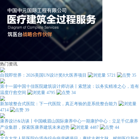
热门资讯
自我即世界：2026美国UN设计奖8大医养项目
5721
35
第十一届中国十佳医院建筑设计师访谈丨索慧波：以务实精准之心，造有
温度疗愈空间
4795
34
新加坡整合式医院：下一代医院，真正考验的是系统整合能力
4714
39
康养设计&访谈丨中国峨眉山国际康养中心一期康护中心：立足千亿康养
产业集群，探索医康养建筑未来趋势
4487
44
北京大学人民医院白塔寺综合病房楼项目：赓续古都文脉，赋能医疗新生