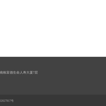
南栋富德生命人寿大厦7层
2027817号