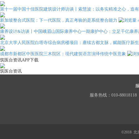
第十一届中国十佳医院建筑设计师访谈丨索慧波：以务实精准之心，造有
新加坡整合式医院：下一代医院，真正考验的是系统整合能力
康养设计&访谈丨中国峨眉山国际康养中心一期康护中心：立足千亿康养
北京大学人民医院白塔寺综合病房楼项目：赓续古都文脉，赋能医疗新生
成都市新都区中医医院三木院区：现代建筑语言演绎传统中医意象
筑医台资讯APP下载
筑医台资讯
服务热线：010-88018118
©2018