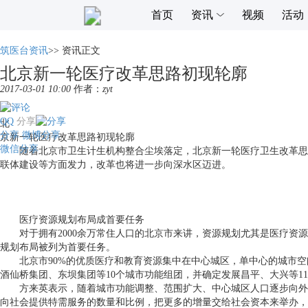
首页
资讯
视频
活动
筑医台资讯
>>
资讯正文
北京新一轮医疗改革思路初现轮廓
2017-03-01 10:00
作者：
zyt
QQ
分享
北
分享
微博分享
京新一轮医疗改革思路初现轮廓
微信分享
随着北京市卫生计生机构整合尘埃落定，北京新一轮医疗卫生改革思
联体建设等方面发力，改革也将进一步向深水区迈进。
医疗资源规划布局成首要任务
对于拥有
2000
余万常住人口的北京市来讲，资源规划尤其是医疗资源
规划布局被列为首要任务。
北京市
90%
的优质医疗和教育资源集中在中心城区，单中心的城市空
酒仙桥集团、东坝集团等
10
个城市功能组团，并确定发展昌平、大兴等
11
方来英表示，随着城市功能调整、范围扩大、中心城区人口逐步向外
向社会提供特需服务的数量和比例，把更多的增量交给社会资本来举办，