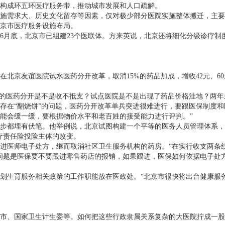
构成环五环医疗服务带，推动城市发展和人口疏解。
施需求大、历史文化留存等因素，仅对极少部分医院实施整体搬迁，主
京市医疗服务设施布局。
6
月底，北京市已组建
23
个医联体。方来英说，北京还将细化分级诊疗制
在北京友谊医院试水医药分开改革，取消
15%
的药品加成，增收
42
元、
60
京的医药分开是不是收不抵支？试点医院是不是出现了药品价格洼地？两
存在“翻烧饼”的问题，医药分开改革单兵突进很难进行，要跟医保制度和
能会缓一缓，要根据物价水平和老百姓的接受能力进行评判。”
步都埋有伏笔。他举例说，北京试图构建一个平等的医务人员管理体系，
疗责任险投险主体的改变。
进医师电子处方，继而取消社区卫生服务机构的药房。“在实行收支两条
问题是医保要不要跟进零售药店的报销，如果跟进，医保如何依据电子处
划生育服务相关政策的工作职能放在医政处。“北京市很快将出台健康服
市、国家卫生计生委等。如何把这些行政隶属关系复杂的大医院拧成一股