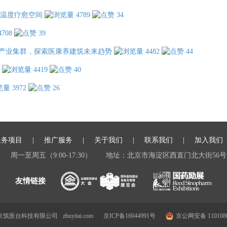
温度疗愈空间
4789
34
4708
39
产业集群，探索医康养建筑未来趋势
4482
44
4419
40
3972
26
服务项目
推广服务
关于我们
联系我们
加入我们
周一至周五（9:00-17:30）
地址：北京市海淀区西直门北大街56号
 北京筑医台科技有限公司
zhuyitai.com
京ICP备16044991号
京公网安备 1101080