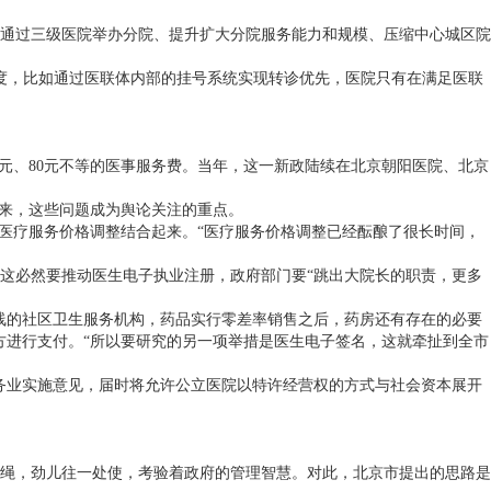
要通过三级医院举办分院、提升扩大分院服务能力和规模、压缩中心城区院
度，比如通过医联体内部的挂号系统实现转诊优先，医院只有在满足医联
元、
80
元不等的医事服务费。当年，这一新政陆续在北京朝阳医院、北京
年来，这些问题成为舆论关注的重点。
医疗服务价格调整结合起来。“医疗服务价格调整已经酝酿了很长时间，
这必然要推动医生电子执业注册，政府部门要“跳出大院长的职责，更多
线的社区卫生服务机构，药品实行零差率销售之后，药房还有存在的必要
方进行支付。“所以要研究的另一项举措是医生电子签名，这就牵扯到全市
务业实施意见，届时将允许公立医院以特许经营权的方式与社会资本展开
绳，劲儿往一处使，考验着政府的管理智慧。对此，北京市提出的思路是