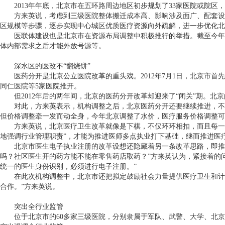
2013
年年底，北京市在五环路周边地区初步规划了
33
家医院或院区，
方来英说，考虑到三级医院整体搬迁成本高、影响涉及面广、配套设
区规模等步骤，逐步实现中心城区优质医疗资源向外疏解，进一步优化北
医联体建设也是北京市在资源布局调整中积极推行的举措。截至今年
体内部需求之后才能外放号源等。
深水区的医改不“翻烧饼”
医药分开是北京公立医院改革的重头戏。
2012
年
7
月
1
日，北京市首先
同仁医院等
5
家医院推开。
但
2012
年后的两年间，北京的医药分开改革却迎来了“闭关”期。北
对此，方来英表示，机构调整之后，北京医药分开还要继续推进，不
但价格调整牵一发而动全身，今年北京调整了水价，医疗服务价格调整可
方来英说，北京医疗卫生改革就像是下棋，不仅环环相扣，而且每一
地强调行业管理职责”，才能为推进医师多点执业打下基础，继而推进医
北京市医生电子执业注册的改革设想还隐藏着另一条改革思路，即推
吗？社区医生开的药方能不能在零售药店取药？”方来英认为，紧接着的
统一的医生身份识别，必须进行电子注册。”
在此次机构调整中，北京市还把拟定鼓励社会力量提供医疗卫生和计
合作。”方来英说。
突出全行业监管
位于北京市的
60
多家三级医院，分别隶属于军队、武警、大学、北京