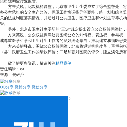
突出强调全行业监管。
方来英说，此次机构调整，北京市卫生计生委成立了综合监督处，将
办公室承担的安全生产监管、保卫工作协调指导等职能，统一划归综合监
关的法规制度落实情况，并通过对公共卫生、医疗卫生和计划生育等机构
管。
另外，北京市卫生计生委新的“三定”规定提出设立公众权益保障处
方来英说，公众权益保障处要围绕公众的知情权、表达权、参与权、
成尊重医学科学和卫生计生工作者的良好舆论氛围，推动建立和谐医患关
方来英解释说，围绕公众权益保障，北京将通过机构改革，重塑包括
（县）政府卫生工作的绩效评价；二是加强对医院的评价，建立淡化所有
欲了解更多资讯，敬请关注
精品案例
责任编辑：
zyt
来源：
筑医台
分享
QQ分享
微博分享
微信分享
收藏
>