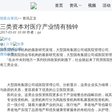
首页
资讯
视频
活动
筑医台资讯
>>
资讯正文
三类资本对医疗产业情有独钟
2017-03-01 10:00
作者：
zyt
QQ
分享
中
分享
微博分享
国医院协会等机构的最新研究发现，大型国有集团公司或医院管理公司、
微信分享
中国医院协会等机构的最新研究发现，大型国有集团公司或医院管理
“
在从中央到地方一系列扶持政策的刺激下，社会掀起来了民营医院
有三类企业。
大型国有集团公司或医院管理公司。分析显示，这类企业实力雄厚，投
与政府的关系，更容易拿下优质的公立医院资源。
医药企业。这类企业投资医院更多出于产业链整合的战略目的，就其
专业投资机构。这类机构可分为风险投资机构和私募股权投资机构。这
庄一强介绍，随着大健康产业的兴起，医疗地产、养老地产等也吸引
养老地产实现了品质地产和优良健康管家服务的有机结合，从护理、医