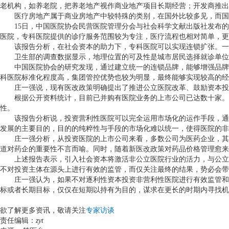
老机构，如养老院，把养老地产视作商业地产项目长期经营；开发商推出
医疗房地产属于商业房地产中较特殊的类别，在国外比较多见，而国内
15
日，中国医院协会民营医院管理分会与社会科学文献出版社发布的
医院，专科医院提供的诊疗服务范围较为专注，医疗流程也相对简单，更
该报告分析，在社会资本的助力下，专科医院可以实现连锁扩张。一方
卫生部的调查数据显示，地理位置的可及性是城市居民选择就诊单位
中国医院协会的研究发现，通过建立统一的连锁品牌，能够增强品牌的
科医院标准化程度高，集团管控优势也较为明显，最终能够实现较高的经
庄一强说，现有医改政策明确提出了推进公立医院改革、鼓励资本投
根据公开资料统计，目前已并购有医院业务的上市公司已达数十家。这
性。
该报告分析说，投资营利性医院可以完全运用市场化的运作手段，通过
发展的主要目的，目的的纯粹性与手段的市场化难以统一，使得医院的非
庄一强分析，从投资医院的上市公司来看，多数公司为医药企业，其投
道对药企的重要性不言而喻。同时，随着新医改政策对药品价格管理愈来
上述报告表示，引入社会资本将激活非公立医院行业的活力，与公立医
不对投资主体在源头上进行有效的监管，而仅关注最终的结果，势必会带
庄一强认为，如果不对逐利性资本投资非营利性医院进行有效监管和制
标或者长期目标，仅仅在短期以持有为目的，谋求在更长的时期内寻找机
欲了解更多资讯，敬请关注
专家访谈
责任编辑：
zyt