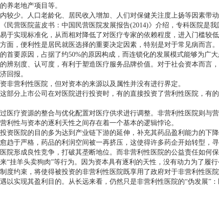
的养老地产项目等。
较少。人口老龄化、居民收入增加、人们对保健关注度上扬等因素带动
《民营医院蓝皮书：中国民营医院发展报告
(2014)
》介绍，专科医院是我
易于实现标准化，从而相对降低了对医疗专家的依赖程度，进入门槛较低
面，便利性是居民就医选择的重要决定因素，特别是对于常见病而言。
的首要原因，占据了约
50%
的原因构成，而连锁化的发展模式能够为广大
辨别度、认可度，有利于塑造医疗服务品牌价值。对于社会资本而言，
济回报。
资非营利性医院，但对资本的来源以及属性并没有进行界定。
部分上市公司在对医院进行投资时，有的直接投资了营利性医院，有的
医疗资源的整合与优化配置对医疗供求进行调整。非营利性医院则与营
营利性与资本的逐利天性之间存在着一个基本的逻辑悖论。
资医院的目的多为达到产业链下游的延伸，补充其药品盈利能力的下降
愈趋于严格，药品的利润空间被一再挤压，这使得许多药企开始转型，寻
院形成良性竞争，打破其垄断地位。而非营利性医院的公益责任如何保
来
“
挂羊头卖狗肉
”
等行为。因为资本具有逐利的天性，没有动力为了履行
度约束，将使得被投资的非营利性医院既享用了政府对于非营利性医院
遇以实现其盈利目的。从长远来看，仍然只是非营利性医院的
“
伪发展
”
：