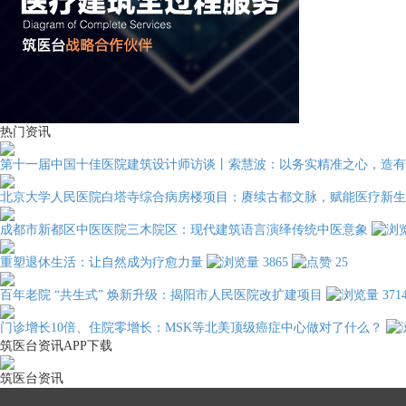
热门资讯
第十一届中国十佳医院建筑设计师访谈丨索慧波：以务实精准之心，造有
北京大学人民医院白塔寺综合病房楼项目：赓续古都文脉，赋能医疗新生
成都市新都区中医医院三木院区：现代建筑语言演绎传统中医意象
重塑退休生活：让自然成为疗愈力量
3865
25
百年老院 “共生式” 焕新升级：揭阳市人民医院改扩建项目
371
门诊增长10倍、住院零增长：MSK等北美顶级癌症中心做对了什么？
筑医台资讯APP下载
筑医台资讯