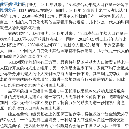
分享
微博分享
两组数字让我们担忧。 2012年以来， 15-59岁劳动年龄人口存量开始每年
微信分享
以 200万 -300万的规模在减少，同时， 2012年 65岁以上老年人占比达到
将近 15%， 2050年将达到 33%，而且令人担忧的是有一半为空巢老人。
而且，中国的人口变化比其他国家都来得要迅速，几乎只是一代人的时间
就进入急剧老龄化社会。
有两组数字让我们担忧。
2012
年以来，
15-59
岁劳动年龄人口存量开
始每年以
200
万
-300
万的规模在减少，同时，
2012
年
65
岁以上老年人占比
达到将近
15%
，
2050
年将达到
33%
，而且令人担忧的是有一半为空巢老
人。而且，中国的人口变化比其他国家都来得要迅速，几乎只是一代人的
时间就进入急剧老龄化社会。
人口对医疗的影响有三方面。最直接的是以劳动力人口缴费支持老年
人医疗开支的模式难以维系，另一个则是出生率下降，家庭平均子女数减
少导致分摊到老人的个人支付医疗能力进一步下降。其三则是劳动力，而
老龄化带来的医务需求增加，将进一步加剧医疗服务供需的矛盾。因此，
人口结构巨变会给医疗支付雪上加霜。
生育率的扭转已经非常困难，中国长期缺乏机构化的幼儿抚养服务，
目前的抚育幼儿是建立在老一辈劳动力无偿付出的前提下的，随着老龄化
加剧，这种无偿付出将不复存在，抚育服务的缺失将进一步拖累生育意
愿，给劳动力人口的削减雪上加霜。
建立在劳动力缴费基础上的医保面临赤字，要挽救这个资金池无外乎
两种办法，一个是政府往里填充，一种是引入商业机构负担一部分支出，
也就是商保。把风险分摊给商业保险是否会适合中国？从人口上来看，中