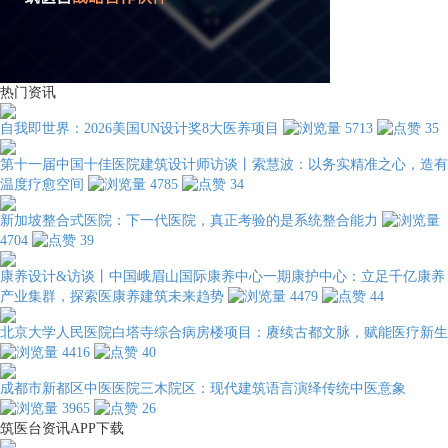
热门资讯
自我即世界：2026美国UN设计奖8大医养项目
5713
35
第十一届中国十佳医院建筑设计师访谈丨索慧波：以务实精准之心，造有
温度疗愈空间
4785
34
新加坡整合式医院：下一代医院，真正考验的是系统整合能力
4704
39
康养设计&访谈丨中国峨眉山国际康养中心一期康护中心：立足千亿康养
产业集群，探索医康养建筑未来趋势
4479
44
北京大学人民医院白塔寺综合病房楼项目：赓续古都文脉，赋能医疗新生
4416
40
成都市新都区中医医院三木院区：现代建筑语言演绎传统中医意象
3965
26
筑医台资讯APP下载