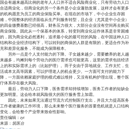
国会有越来越高比例的老年人人口并不适合风险商业化，只有劳动力人口
合适商业化，但商业化的另一个条件是小企业蓬勃发展，这样才会有更多
的机构愿意为员工的商业保险买单。在现在的市场下，中小企业生存困
难，中国整体的经济面临从生产到服务转型，且企业（尤其是中小企业）
的四金缴费基数已经很高，财务压力很大，大部分企业没有空间再去购买
商业保险。因此从一个保基本的体系，转变到商业化运作体系是非常困难
的，因为商业化必然逐利，追求最小化的最可控的风险，在中国这种人口
结构和企业经济结构下，可以转到的商保的人群是有限的，更适合作为补
充和差异化服务，不能成为保障根本。
另外一点是个人支付能力的下降。子女越来越少，需要赡养的老人越
来越多，均摊到每个劳动力的医疗需求也可能更高，这里的需求包括经济
上的和实际需求上的（比如护理）。而子女由于异地就业、工作太忙，生
活成本太高等因素，可以护理老人的机会更少。一方面可支付的能力下
降，一方面依赖家庭护理的模式难以维持，又没有机构护理出现，整个医
疗体系存在极大风险。
最后，劳动力人口下降，医务需求却持续增加，医务工作者的短缺会
更加明显。这会给本就风险很大的医疗服务雪上加霜。
因此，未来如果无法通过节流方式控制医疗支出，并且大力提高医务
工作者健康的工作环境，那么未来整个医疗服务的首要危机就是人口结构
变化，会给整个产业带来致命性影响。
责任编辑：
zyt
来源：
筑医台