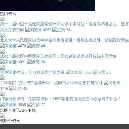
热门资讯
第十一届中国十佳医院建筑设计师访谈丨索慧波：以务实精准之心，造有
温度疗愈空间
4852
34
北京大学人民医院白塔寺综合病房楼项目：赓续古都文脉，赋能医疗新生
4476
40
成都市新都区中医医院三木院区：现代建筑语言演绎传统中医意象
4021
26
重塑退休生活：让自然成为疗愈力量
3866
25
百年老院 “共生式” 焕新升级：揭阳市人民医院改扩建项目
3716
45
门诊增长10倍、住院零增长：MSK等北美顶级癌症中心做对了什么？
3658
27
筑医台资讯APP下载
筑医台资讯