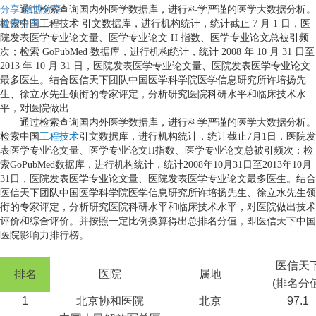
分享
通过检索查询国内外医学数据库，进行科学严谨的医学大数据分析。
微博分享
微信分享
检索中国工程技术 引文数据库，进行机构统计，统计截止 7 月 1 日，医
院发表医学专业论文量、医学专业论文 H 指数、医学专业论文总被引频
次；检索 GoPubMed 数据库，进行机构统计，统计 2008 年 10 月 31 日至
2013 年 10 月 31 日，医院发表医学专业论文量、医院发表医学专业论文
最多医生。结合医信天下团队中国医学科学院医学信息研究所许培扬先
生、徐立水先生领衔的专家评定，分析研究医院科研水平和临床技术水
平，对医院做出
通过检索查询国内外医学数据库，进行科学严谨的医学大数据分析。
检索中国
工程技术
引文数据库，进行机构统计，统计截止
7
月
1
日，医院发
表医学专业论文量、医学专业论文
H
指数、医学专业论文总被引频次；检
索
GoPubMed
数据库，进行机构统计，统计
2008
年
10
月
31
日至
2013
年
10
月
31
日，医院发表医学专业论文量、医院发表医学专业论文最多医生。结合
医信天下团队中国医学科学院医学信息研究所许培扬先生、徐立水先生领
衔的专家评定，分析研究医院科研水平和临床技术水平，对医院做出技术
评价和综合评价。并按照一定比例换算得出总排名分值，即医信天下中国
医院影响力排行榜。
医信天
排名
医院
属地
(
排名分
1
北京协和医院
北京
97.1