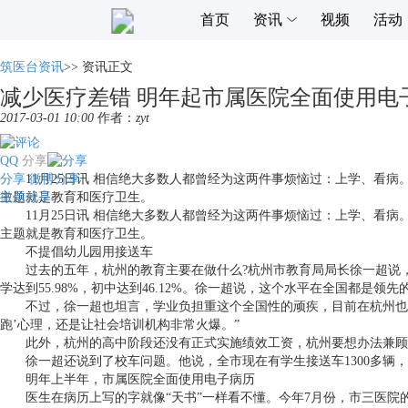
首页
资讯
视频
活动
筑医台资讯
>>
资讯正文
减少医疗差错 明年起市属医院全面使用电
2017-03-01 10:00
作者：
zyt
QQ
分享
分享
11月25日讯 相信绝大多数人都曾经为这两件事烦恼过：上学、看病
微博分享
微信分享
主题就是教育和医疗卫生。
11月25日讯 相信绝大多数人都曾经为这两件事烦恼过：上学、看病
主题就是教育和医疗卫生。
不提倡幼儿园用接送车
过去的五年，杭州的教育主要在做什么?杭州市教育局局长徐一超说，
学达到55.98%，初中达到46.12%。徐一超说，这个水平在全国都是领先
不过，徐一超也坦言，学业负担重这个全国性的顽疾，目前在杭州也没
跑’心理，还是让社会培训机构非常火爆。”
此外，杭州的高中阶段还没有正式实施绩效工资，杭州要想办法兼顾
徐一超还说到了校车问题。他说，全市现在有学生接送车1300多辆，
明年上半年，市属医院全面使用电子病历
医生在病历上写的字就像“天书”一样看不懂。今年7月份，市三医院