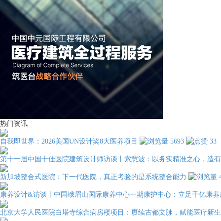
热门资讯
自我即世界：2026美国UN设计奖8大医养项目
5693
33
第十一届中国十佳医院建筑设计师访谈丨索慧波：以务实精准之心，造有
新加坡整合式医院：下一代医院，真正考验的是系统整合能力
康养设计&访谈丨中国峨眉山国际康养中心一期康护中心：立足千亿康养
北京大学人民医院白塔寺综合病房楼项目：赓续古都文脉，赋能医疗新生