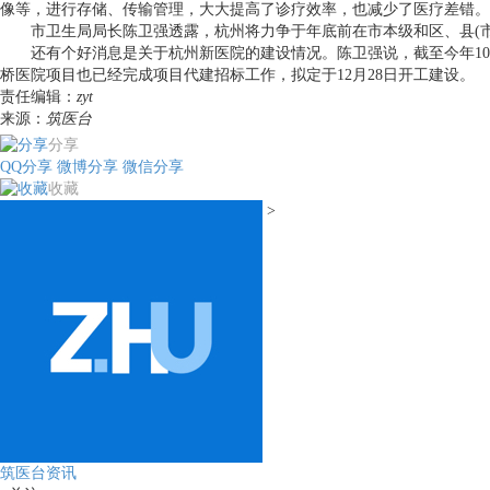
像等，进行存储、传输管理，大大提高了诊疗效率，也减少了医疗差错。
市卫生局局长陈卫强透露，杭州将力争于年底前在市本级和区、县(市
还有个好消息是关于杭州新医院的建设情况。陈卫强说，截至今年10月
桥医院项目也已经完成项目代建招标工作，拟定于12月28日开工建设。
责任编辑：
zyt
来源：
筑医台
分享
QQ分享
微博分享
微信分享
收藏
>
筑医台资讯