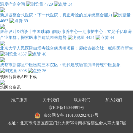
温度疗愈空间
4729
34
新加坡整合式医院：下一代医院，真正考验的是系统整合能力
4663
39
康养设计&访谈丨中国峨眉山国际康养中心一期康护中心：立足千亿康养
产业集群，探索医康养建筑未来趋势
4434
44
北京大学人民医院白塔寺综合病房楼项目：赓续古都文脉，赋能医疗新生
4357
40
成都市新都区中医医院三木院区：现代建筑语言演绎传统中医意象
3908
26
筑医台资讯APP下载
筑医台资讯
推广服务
关于我们
联系我们
加入我们
京ICP备16044991号
京公网安备 11010802027817号
地址：北京市海淀区西直门北大街56号南栋富德生命人寿大厦7层