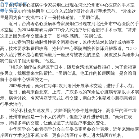
分享
微博分享
日，台湾著名心脏病学专家吴炯仁出现在河北沧州市中心医院的手术室
微信分享
里，为 2014年海峡两岸 CTO介入式治疗研讨会进行手术示范。 “常来这
里是因为多年交流生出了一份特殊感情。 ”吴炯仁说。
近日，台湾著名心脏病学专家吴炯仁出现在河北沧州市中心医院的手
术室里，为
2014
年海峡两岸
CTO
介入式治疗研讨会进行手术示范。
“
常来
这里是因为多年交流生出了一份特殊感情。
”
吴炯仁说。
CTO
意为冠状动脉慢性完全闭塞病变，以往大陆对其治疗成功率不
高，技术要求和费用较高，沧州市中心医院副院长徐泽升解释道。
“CTO
介入治疗技术是心血管病最后一座没有被攻克的堡垒，吴教授从高雄来为
我们提供了很大帮助。
”
他说。
“
相关的治疗技术起源于日本，随后台湾地区做得很好，为了造福更
多民众，我愿意来大陆帮忙。
”
吴炯仁说。他工作的长庚医院，是台湾目
前十余家中心级医院之一。
2003
年开始，吴炯仁每年
2
次到沧州开展学术交流，进行手术示范。
近日，他与来自北京、上海、广东多地的
70
余位心脏病专家以手术演
示、病例讨论、名家讲座等形式进行交流，亲自为
5
名疑难心脏病患者进
行手术治疗。
“
经济和社会加速发展，大陆医院的条件越来越好，高水平的医生增
多，沧州市虽然是一个不大的城市，但医疗条件进步明显。
”
吴炯仁表
示，持续多年的交流，让他见证了大陆医疗事业的变化。
中华医学会心血管病学分会主任委员霍勇参会时表示，近年来海峡两
岸医疗学术交流不断加深，更多台湾医疗专家走进大陆医疗机构。