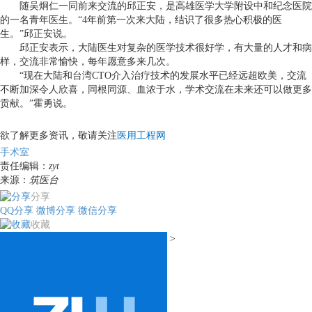
随吴炯仁一同前来交流的邱正安，是高雄医学大学附设中和纪念医院
的一名青年医生。
“4
年前第一次来大陆，结识了很多热心积极的医
生。
”
邱正安说。
邱正安表示，大陆医生对复杂的医学技术很好学，有大量的人才和病
样，交流非常愉快，每年愿意多来几次。
“
现在大陆和台湾
CTO
介入治疗技术的发展水平已经远超欧美，交流
不断加深令人欣喜，同根同源、血浓于水，学术交流在未来还可以做更多
贡献。
”
霍勇说。
欲了解更多资讯，敬请关注
医用工程网
手术室
责任编辑：
zyt
来源：
筑医台
分享
QQ分享
微博分享
微信分享
收藏
>