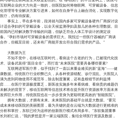
构与移动互联网发生关联是必然的。在
“
移动医疗
”
的平台架构上，医院与
互联网企业的大方向是一致的，但医院如何将物联网、可穿戴设备、信息
化管理等专业解决方案引进来，如何在自身平台上融合消化，实现数字化
医疗，仍有待探索。
事实上，早在多年前，段涛就与国内多家可穿戴设备硬件厂商探讨设
计适合孕妇的可穿戴设备，以全天候监测孕妇及胎儿的各种生理数据。目
前国内已经解决数字传输的问题，但缺乏符合人体工学设计的测定设
备。
“
孕妇市场对可穿戴设备的需求巨大。我找过一些医疗器械的厂商谈
合作，但截至目前，还未有厂商能开发出符合我们需求的产品。
”
大数据为王
不知不觉中，在移动互联时代，看病这个古老的行为，已被现代化技
术、设备武装得
“
面目全非
”
，而打造
“
未来医院
”
需要具备哪些要素
?
互联网进军医疗界，似乎找到了一直以来重金难买的新
“
蓝海
”——
健
康数据。传统医疗行业积弊已久，从各种资源错配、诊疗混乱、大医院人
满为患到药物使用不规范等，除去制度藩篱，还有盘根错节的利益博
弈
……
在医疗资源极度匮乏，新医改实施多年来看病难、看病贵的难题仍
未解决的背景下，移动互联网等信息技术将在提升医疗资源效率方面未来
发挥巨大作用，传统医院也在一步步变身为更聪明更高效的
“
智能医院
”
。
拥有大数据，才拥有未来。未来医院的基础平台就是大数据。
“
要完
成未来移动医院的美丽图景，最为关键的是在云端为大数据进行更精准的
分析和掌控，东软已经为这样的创新医疗模式布局多年。
”
东软集团董事
长刘积仁说，
“
我的梦想是开一家云端医院，集结全球医疗资源及数据，