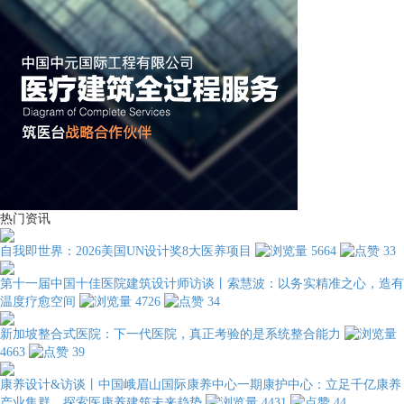
热门资讯
自我即世界：2026美国UN设计奖8大医养项目
5664
33
第十一届中国十佳医院建筑设计师访谈丨索慧波：以务实精准之心，造有
温度疗愈空间
4726
34
新加坡整合式医院：下一代医院，真正考验的是系统整合能力
4663
39
康养设计&访谈丨中国峨眉山国际康养中心一期康护中心：立足千亿康养
产业集群，探索医康养建筑未来趋势
4431
44