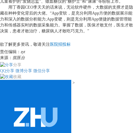
儿童看护的
“
发烧总监
”
、做血糖仪的
“
糖护士
”
和
“
康康
”
等纷纷上市。
用丁香园
CEO
李天天的话来说，无论软件硬件，大数据的支撑才是隐
藏在种种变化背后的大佬。
“App
变软，是充分利用
App
方便的数据展示能
力和深入的数据分析能力
;App
变硬，则是充分利用
App
便捷的数据管理能
力和传感器实时的数据采集能力。掌握了数据，医保才敢支付，医生才敢
决策，患者才敢治疗，糖尿病人才敢吃巧克力。
”
欲了解更多资讯，敬请关注
医院招投标
责任编辑：
zyt
来源：
筑医台
分享
QQ分享
微博分享
微信分享
收藏
>