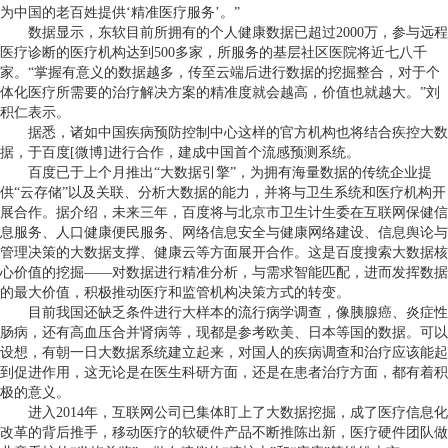
为中国的老百姓提供
‘
精准医疗服务
’
。
”
数据显示，东软目前所拥有的个人健康数据已超过
2000
万，参与远程
医疗诊断的医疗机构达到
500
多家，所服务的基层社区医院将近七八千
家。
“
掌握有意义的数据越多，传至云端后进行数据的挖掘整合，对于个
体化医疗所需要的治疗解决方案的精准度就会越高，价值也就越大。
”
刘
积仁表示。
据悉，诸如中国疾病预防控制中心这样的官方机构也将结合疾控大数
据，于百度
[
微博
]
进行合作，建成中国首个流感预测系统。
百度已于上个月推出
“
大数据引擎
”
，为拥有海量数据的传统企业提
供
“
云存储
”
以及关联、分析大数据的能力，并将与卫生系统和医疗机构开
展合作。据介绍，未来三年，百度将与北京市卫生计生委在互联网保健信
息服务、人口健康便民服务、网络信息安全与健康网络建设、信息舆论与
管理决策的大数据支撑、健康云等方面展开合作。这是百度搜索大数据核
心价值的挖掘
——
对数据进行精准分析，与需求智能匹配，进而发挥数据
的最大价值，积极推动医疗和监管机构决策方式的转变。
目前我国还缺乏条件进行大样本的流行病学调查，像胰腺癌、炎症性
肠病，还有高血压合并肾病等，现都是参考欧美、日本等国的数据。可以
设想，有朝一日大数据系统建立起来，对国人的疾病调查和治疗应该能起
到促进作用，这无论是在医生科研方面，还是在患者治疗方面，都有着积
极的意义。
进入
2014
年，互联网公司已集体盯上了大数据挖掘，成了医疗信息化
改革的背后推手，移动医疗的软硬件产品不断推陈出新，医疗硬件团队做