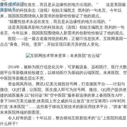
分享
微博分享
覆性技术永远在发生，而且是从边缘性的地方出现的。 ” 这是美国最
微信分享
具影响力的科技杂志《连线》创始主编凯文 ·凯利的一句名言。今年以
来，我国医院围绕病人新需求的创新恰恰验证了他的观点。
“
颠覆性技术永远在发生，而且是从边缘性的地方出现的。
”
这是美国最具影响力的科技杂志《连线》创始主编凯文
·
凯利的一句
名言。今年以来，我国医院围绕病人新需求的创新恰恰验证了他的观点。
医院
——
这一最古老最传统的机构，正被
IT
信息技术、互联网基因一
点点
“
蚕食、同化、变异
”
，开始呈现日新月异的惊人变化。
2014
年，被称为医疗信息化元年，可穿戴设备、远程医疗、医疗大数
据平台等新载体纷纷建立，以移动医疗为基础的云端医院、未来医院、空
中医院等新概念层出不穷。
资金闻风而动。腾讯
1
亿美元领投挂号网，打造微医平台
——
计划与
微信、
QQ
打通，让医院、医生接入即可为挂号网、微信、
QQ
用户提供便
捷的就医服务
;
以
“
轻问诊
”
和
“
空中医院
”
服务获追捧的掌上春雨医生
APP
，
拿下
5000
万美元融资
;
挟美国上市之威的马云放言
“
支付宝将用
5-10
年时间
打造
‘
未来医院
’”……
这些基于移动互联技术的新应用技术平台，
“
拼凑
”
着
未来医院终端的新图景。
令人好奇的是：十年以后，整合移动互联新技术的
“
云
”
上医院到底是
什么样子
?