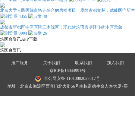
北京大学人民医院白塔寺综合病房楼项目：赓续古都文脉，赋能医疗新生
4355
40
成都市新都区中医医院三木院区：现代建筑语言演绎传统中医意象
3904
26
筑医台资讯APP下载
筑医台资讯
推广服务
关于我们
联系我们
加入我们
京ICP备16044991号
京公网安备 11010802027817号
地址：北京市海淀区西直门北大街56号南栋富德生命人寿大厦7层