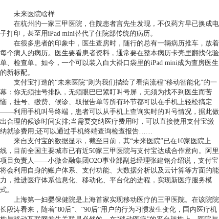
未来医院啥样
在杭州的一家三甲医院，住院患者言先生发现，不仅药方早已换成电
子打印，甚至用
iPad mini
替代了住院部传统的病历。
在很多患者的印象中，医生查房时，随行的总有一辆病历推车，放着
每个病人的病历。医生要看患者资料，通常要在整本病历卡壳里翻找化验
单、检查单。如今，一个可以装入白大褂口袋里的
iPad mini
成为查房医生
的新标配。
支付宝打造的
“
未来医院
”
则为我们描绘了看病流程
“
移动智能化
”
的一
幕：你无须挂号排队，无须眼巴巴紧盯叫号屏，无须为找不到医生而苦
恼，挂号、缴费、候诊、取报告单等所有环节都可以在手机上轻松搞定
——
利用手机叫号终端，患者可以从手机上查询实时的叫号情况，据此做
出合理的候诊时间安排
;
当需要交纳医疗费用时，可以直接使用支付宝缴
纳就诊费用
;
还可以通过手机终端查询检查报告
……
来自支付宝的数据显示，截至目前，其
“
未来医院
”
已在
10
家医院上
线，目前全国主要城市已有近
50
家三甲医院与支付宝达成合作意向。阿里
项目负责人
——
小微金融集团
O2O
事业部副总经理张建钢介绍说，支付宝
将会利用自身的账户体系、支付功能、大数据分析以及云计算等方面的能
力，推进医疗体系信息化、移动化、平台化的进程，实现新医疗服务模
式。
上海第一妇婴保健院是上海首家实现移动医疗的三甲医院。在该院院
长段涛看来，随着
“80
后
”
、
“90
后
”
用户的行为习惯发生变化，国内医疗机