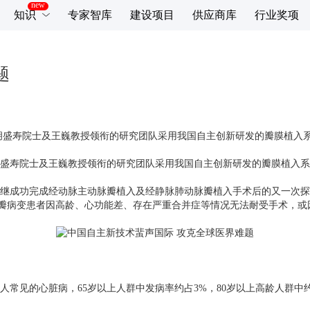
知识
专家智库
建设项目
供应商库
行业奖项
题
寿院士及王巍教授领衔的研究团队采用我国自主创新研发的瓣膜植入系统，
盛寿院士及王巍教授领衔的研究团队采用我国自主创新研发的瓣膜植入系
成功完成经动脉主动脉瓣植入及经静脉肺动脉瓣植入手术后的又一次探
瓣病变患者因高龄、心功能差、存在严重合并症等情况无法耐受手术，或
人常见的心脏病，
65
岁以上人群中发病率约占
3%
，
80
岁以上高龄人群中