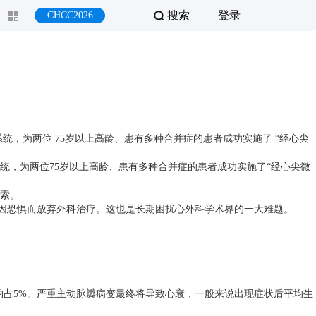
搜索
登录
CHCC2026
为两位 75岁以上高龄、患有多种合并症的患者成功实施了 “经心尖
统，为两位
75
岁以上高龄、患有多种合并症的患者成功实施了
“
经心尖微
索。
因恐惧而放弃外科治疗。这也是长期困扰心外科学术界的一大难题。
约占
5%
。严重主动脉瓣病变最终将导致心衰，一般来说出现症状后平均生