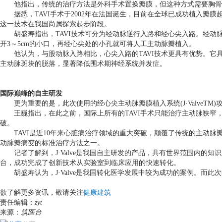
他指出，传统的治疗方法是外科手术置换瓣膜，但这种方式需要胸骨正
据悉，
TAVI
手术于
2002
年在法国诞生，目前在全球已成功植入瓣膜
这一技术在我国尚属探索起步阶段。
胡盛寿指出，
TAVI
技术可分为经动脉逆行入路和经心尖入路。经动
开
3
～
5cm
的小口，再经心尖处的小孔就可将人工主动脉瓣植入。
他认为，与股动脉入路相比，心尖入路的
TAVI
技术更具有优势。它
主动脉斑块的脱落，显著降低围术期神经系统并发症。
国际巅峰的自主研发
更为重要的是，此次使用的经心尖主动脉瓣膜植入系统
(J·ValveTM)
王巍指出，在此之前，国际上所有的
TAVI
手术只能治疗主动脉狭窄
破。
TAVI
是近
10
年来心脏病治疗领域的重大突破，颠覆了传统的主动脉
动脉瓣病变的标准治疗方法之一。
记者了解到，
J·Valve
是我国自主研发的产品，具有世界范围内的知识
台，成功完成了创新技术从实验室到临床应用的快速转化。
胡盛寿认为，
J·Valve
是我国转化医学发展中较为成功的案例。而此次
欲了解更多资讯，敬请关注
健康建筑
责任编辑：
zyt
来源：
筑医台