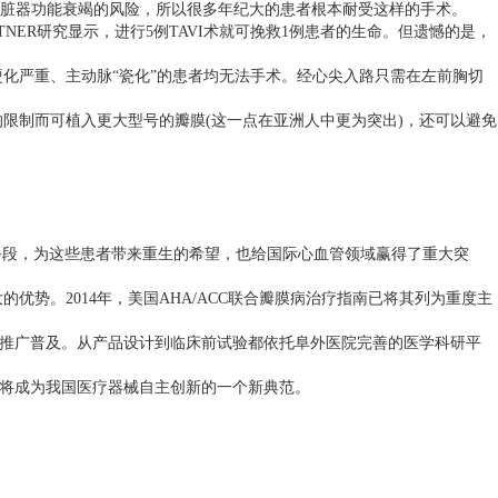
脏器功能衰竭的风险，所以很多年纪大的患者根本耐受这样的手术。
TNER
研究显示，进行
5
例
TAVI
术就可挽救
1
例患者的生命。但遗憾的是，
硬化严重、主动脉
“
瓷化
”
的患者均无法手术。经心尖入路只需在左前胸切
的限制而可植入更大型号的瓣膜
(
这一点在亚洲人中更为突出
)
，还可以避免
手段，为这些患者带来重生的希望，也给国际心血管领域赢得了重大突
大的优势。
2014
年，美国
AHA/ACC
联合瓣膜病治疗指南已将其列为重度主
推广普及。从产品设计到临床前试验都依托阜外医院完善的医学科研平
将成为我国医疗器械自主创新的一个新典范。