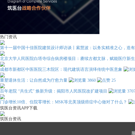
热门资讯
第十一届中国十佳医院建筑设计师访谈丨索慧波：以务实精准之心，造有
北京大学人民医院白塔寺综合病房楼项目：赓续古都文脉，赋能医疗新生
成都市新都区中医医院三木院区：现代建筑语言演绎传统中医意象
重塑退休生活：让自然成为疗愈力量
3860
25
百年老院 “共生式” 焕新升级：揭阳市人民医院改扩建项目
370
门诊增长10倍、住院零增长：MSK等北美顶级癌症中心做对了什么？
筑医台资讯APP下载
筑医台资讯