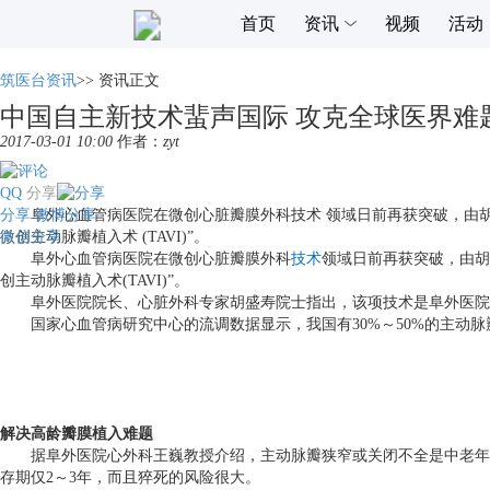
首页
资讯
视频
活动
筑医台资讯
>>
资讯正文
中国自主新技术蜚声国际 攻克全球医界难
2017-03-01 10:00
作者：
zyt
QQ
分享
分享
阜外心血管病医院在微创心脏瓣膜外科技术 领域日前再获突破，由胡盛
微博分享
微信分享
微创主动脉瓣植入术 (TAVI)”。
阜外心血管病医院在微创心脏瓣膜外科
技术
领域日前再获突破，由胡
创主动脉瓣植入术
(TAVI)”
。
阜外医院院长、心脏外科专家胡盛寿院士指出，该项技术是阜外医院继
国家心血管病研究中心的流调数据显示，我国有
30%
～
50%
的主动脉
解决高龄瓣膜植入难题
据阜外医院心外科王巍教授介绍，主动脉瓣狭窄或关闭不全是中老年
存期仅
2
～
3
年，而且猝死的风险很大。