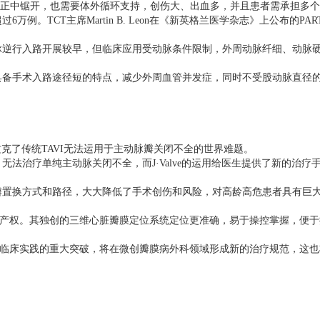
中锯开，也需要体外循环支持，创伤大、出血多，并且患者需承担多个
超过
6
万例。
TCT
主席
Martin B. Leon
在《新英格兰医学杂志》上公布的
PAR
脉逆行入路开展较早，但临床应用受动脉条件限制，外周动脉纤细、动脉
具备手术入路途径短的特点，减少外周血管并发症，同时不受股动脉直径
攻克了传统
TAVI
无法运用于主动脉瓣关闭不全的世界难题。
，无法治疗单纯主动脉关闭不全，而
J·Valve
的运用给医生提供了新的治疗
瓣置换方式和路径，大大降低了手术创伤和风险，对高龄高危患者具有巨
产权。其独创的三维心脏瓣膜定位系统定位更准确，易于操控掌握，便于
临床实践的重大突破，将在微创瓣膜病外科领域形成新的治疗规范，这也