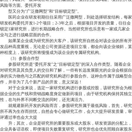
风险等方面。委托开发
型又分为“广泛撒网型”和“目标锁定型”。
医药企业在研发初期往往采用广泛撒网型，到处选择研发结构，每家
研发机构委托开发
1-2
个项目；
2-3
年之后，根据项目开发的质量，往往会
锁定
1
家研究所，进行长期战略合作。当然研究所也乐意有一家或几家企
业与之进行战略层面的合作。
如果某企业成为研究所的大客户，该研究所自然会对该企业的所有开
发品种高度重视，无论是公司资源还是项目立项，都会向该企业倾斜，某
种程度上，该研究所将慢慢成为该企业的专属研究机构。
（
3
）参股合作型
参股研究所是“委托开发”之“目标锁定型”的深入合作类型。随着企业
对研究所及其负责人的交往和了解，一些有长远发展眼光的企业会根据自
身的实力物色与之匹配的研究机构进行参股合作。这种合作属于战略型合
作，并非为了几个新产品的开发，意义深远！
对于企业来说，选定一家研究机构进行参股或控股，该研究所会为根
据企业的生产线和营销战略度身定做新药项目，由于研究机构保持其独立
性，在与外界不间断交流的同时，还充满活力。
就规避新药开发的风险而言，参股研究所属于最低风险，首先，研究
所不再为生存而担忧，自然会专心做研究工作，会大大提升研发质量，审
评通过率也会大大提
升；其次，企业是研究所的重要股东或大股东，研发资源的分配上，
企业具备话语权，即便项目失败重复研究，研究所也会优先照顾自家股东