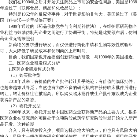
我们在
1990
年之后才开始关注药品上市前的安全性问题，美国是
1938
年通过了《联邦食品、药品和化妆品法》；
特别是
1962
年的反应停事件，对于世界影响非常大，美国通过了《美
国《科夫沃—哈里斯修正案》。
1989
年通过的《药品价格竞争与专利期补偿法》，在维护原研药物企
业利益与鼓励仿制药企业之间进行了协调平衡，特别是此案颁布后，仿制
药企业无需按照创
新药物的要求进行研发，而仅仅进行简化申请和生物等效性试验即
可，大大降低了研发成本和仿制药的上市时间。
目前，我们国家也开始提倡创新药物的研发，与
1990
年的美国接近。
二、医药企业研发模式分析
1.
医药企业研发模式分类
（
1
）购买批件型
2010
年以来，有价值的生产批件转让几乎绝迹；有价值的临床批件，
也越来越难以寻觅，当然也有为数不多的研究机构在获得临床批件后进行
转让，转让价格往往被追高。所以购买临床批件或生产批件难以成为企业
获得新产品的常态。
（
2
）委托开发型
2000
年以来，委托开发是中国医药企业获得新产品的主要方式。很多
医药企业在研究所的项目处于立项阶段或药学研究阶段时就开始介入新产
品开发。这种前期
介入，具有研发投入少、项目选择余地大的优点，但也具有风险大的
缺点；风险大一般体现在研究所的诚信度、项目的立项风险、项目的开发