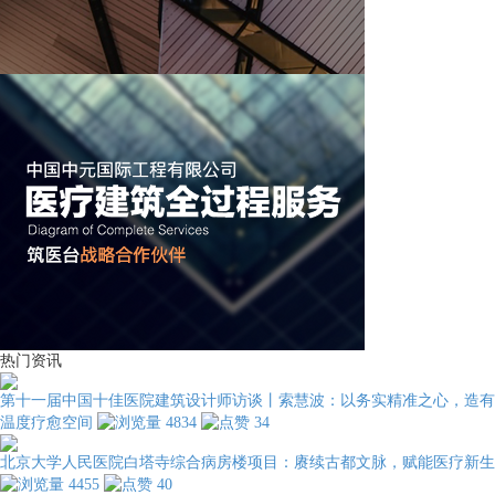
热门资讯
第十一届中国十佳医院建筑设计师访谈丨索慧波：以务实精准之心，造有
温度疗愈空间
4834
34
北京大学人民医院白塔寺综合病房楼项目：赓续古都文脉，赋能医疗新生
4455
40