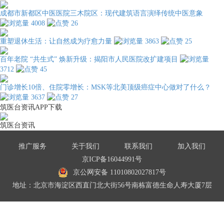
成都市新都区中医医院三木院区：现代建筑语言演绎传统中医意象
4008
26
重塑退休生活：让自然成为疗愈力量
3863
25
百年老院 “共生式” 焕新升级：揭阳市人民医院改扩建项目
3712
45
门诊增长10倍、住院零增长：MSK等北美顶级癌症中心做对了什么？
3637
27
筑医台资讯APP下载
筑医台资讯
推广服务
关于我们
联系我们
加入我们
京ICP备16044991号
京公网安备 11010802027817号
地址：北京市海淀区西直门北大街56号南栋富德生命人寿大厦7层