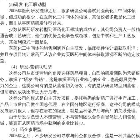
(3)
研发
-
化工联动型
2006
年医药研发洗牌之后，很多研发公司尝试到医药化工中间体领
域，但成功的很少，在医药化工中间体的领域，其佼佼者多数是化工出
身，而非从事医药研发转型过来。
少数从医药研发转型到医药化工领域的成功者，其公司负责人一般精
通合成工艺研究，他们的优势是化学合成领域，包括中试和生产工艺放
大。其盈利模式一般是以
医药化工中间体的销售利润养自主研发，临床批件转让后获取利润；
并且在项目转让后药厂从该企业购买医药中间体来获取源源不断的稳定收
益。
（
4
）研发
-
营销联动型
这类公司从市场营销的角度选择药品项目，自己的研发团队为营销服
务，掌握了“研发
-
营销”，这是掌握医药行业核心的企业，也是颇具竞争
力的企业，这类公司有的是从营销切入研发，有的是从研发转型到营销，
但前者的成功比率远大于后者。
这类公司的模式是自主开发项目，委托熟悉的制药厂进行生产加工，
产品上市后自己做全国总代理，在全国分地区进行招商。这种公司的模式
发展潜力很大，但存在潜在的隐患，就是品种落户后与药厂的关系处理。
由于研发型负责人不懂营销，不与营销团队合作而冒然进入销售领
域，能真正从医药市场中获利的企业比较少。
（
5
）药企参股型
2006
年之后，不少研发公司寻求与药企参股合作，这是一种共赢的模