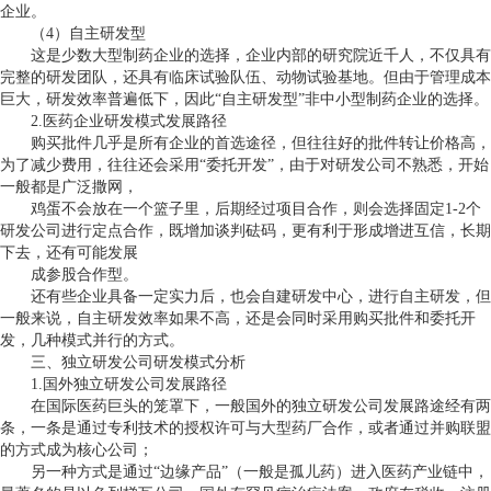
企业。
（
4
）自主研发型
这是少数大型制药企业的选择，企业内部的研究院近千人，不仅具有
完整的研发团队，还具有临床试验队伍、动物试验基地。但由于管理成本
巨大，研发效率普遍低下，因此“自主研发型”非中小型制药企业的选择。
2.
医药企业研发模式发展路径
购买批件几乎是所有企业的首选途径，但往往好的批件转让价格高，
为了减少费用，往往还会采用“委托开发”，由于对研发公司不熟悉，开始
一般都是广泛撒网，
鸡蛋不会放在一个篮子里，后期经过项目合作，则会选择固定
1-2
个
研发公司进行定点合作，既增加谈判砝码，更有利于形成增进互信，长期
下去，还有可能发展
成参股合作型。
还有些企业具备一定实力后，也会自建研发中心，进行自主研发，但
一般来说，自主研发效率如果不高，还是会同时采用购买批件和委托开
发，几种模式并行的方式。
三、独立研发公司研发模式分析
1.
国外独立研发公司发展路径
在国际医药巨头的笼罩下，一般国外的独立研发公司发展路途经有两
条，一条是通过专利技术的授权许可与大型药厂合作，或者通过并购联盟
的方式成为核心公司；
另一种方式是通过“边缘产品”（一般是孤儿药）进入医药产业链中，