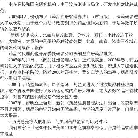
中在高校和国有研究机构，由于没有形成市场化，研发也相对比较规
范。
2002
年
12
月份颁布了《药品注册管理办法》（试行版），医药研发进
入了成长期，由于这个办法将改变剂型的药品也作为新药，于是导致了所
谓的改变剂型的
“新药”泛滥成灾，比如片剂改胶囊、分散片、颗粒，小针改冻干粉
针、大输液，大量的中药保护品种被改剂型，北京、南京、济南三个城市
的研发公司最多，很多
药品的代理商也开始委托研发公司改剂型注册药品批文。
2005
年
5
月
1
日，《药品注册管理办法》正式版实施。
2005
年春，药品
研发进入了最后的疯狂，几乎很少有企业肯埋头做试验，都进入了编造数
据、复印资料的阶段。随着
2006
年郑筱萸、曹文庄等人的出事，药品研发
行业重归于沉寂。
2006
年，药监局局长、司长落马，药监局进入了过渡期品种整理阶
段，这个阶段全国进行了政治运动式的注册大核查，绝大多数的品种都被
退审。对国内的医药研发是个毁灭性打击。
2007
年，邵明立上台后，新的《药品注册管理办法》出台，改变剂型
不再是新药，药品的审评开始向国际靠拢，审评的尺度非常严格，门槛也
大大提高。
2.
历史总是惊人的相似—与美国药品监管的历史对比
我们国家上世纪
80
年代与美国
1910
年之前非常相似，都是药品管理非
常混乱；