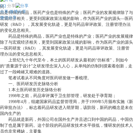
QQ
分享
药
分享
微博分享
品是特殊的商品，医药产业也是特殊的产业；医药产业的发展规律除了与
微信分享
宏观经济相关，更受到国家政策法规的影响，作为医药产业的源头—医药
研发（R&D ），其发展变化轨迹，更是与药品审评政策、注册管理办法
的变化息息相关。
药品是特殊的商品，医药产业也是特殊的产业；医药产业的发展规律
除了与宏观经济相关，更受到国家政策法规的影响，作为医药产业的源头
—医药研发（
R&D
），其发展变化轨迹，更是与药品审评政策、注册管
理办法的变化息息相关。
上世纪九十年代至今，本土的医药研发从最初的“仿标准”，到如今
的“质量源于设计”之研发理念深入人心，从单纯的仿制到摸索着创新，走
过了一段崎岖又艰难的道路。
笔者试着从不同角度对医药研发做一番梳理。
一、医药研发历史脉络分析
1.
本土医药研发历史脉络分析
1998
年之前，药品审评属于卫生部管理，研发处于孕育期；
1998
年
4
月，组建国家药品监督管理局，并于
1999
年
5
月颁布实施《新
药审批办法》，标志着药品研发进入萌芽期，该阶段，新药的概念是未在
国内生产的
药品就是新药，外国公司在国外生产并且进口到中国的药品，中国仿
制了也是属于新药。这个阶段的药品研发技术水平很低，懂研发的技术人
员也非常稀缺，主要集