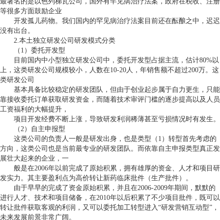
最著名的是以色列梯瓦公司，国外有罕见病治疗法案，政府在税收、注册
等很多方面鼓励企业
开发孤儿药物。我们国内的罕见病治疗法案目前还在酝酿之中，迟迟
没有出台。
2.
本土独立研发公司研发模式分类
（
1
）委托开发型
目前国内中小型独立研发公司中，委托开发型占据主流，估计
80%
以
上，这类研发公司规模较小，人数在
10-20
人，年销售额不超过
200
万。这
类研发公司
基本具备比较稳定的研发团队，但由于创业起步属于自力更生，只能
靠接收委托订单获取研发资金，而随着技术审评门槛的逐步提高以及人员
工资福利的大幅提升，
项目开发经费不断上涨，导致研发利润稀薄甚至亏损情况时有发生。
（
2
）自主申报型
这类公司的负责人一般是研发出身，也是类型（
1
）转型首先考虑的
方向，这类公司也是当前最专业的研发团队。而依靠自主申报类型真正发
展壮大起来的企业，一
般是在
2006
年以前完成了原始积累，拥有雄厚的资金、人才和项目研
发实力。其主要盈利点为高价转让新药临床批件（生产批件）。
由于早早的完成了资金原始积累，并且在
2006-2009
年期间，默默的
进行人才、技术和项目储备，在
2010
年以后积累了不少项目批件，既可以
转让批件获取客观的利润，又可以委托加工转型进入“研发营销互动型”，
未来发展前景非常广阔。