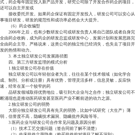
式，药企每年固定投入新产品开发，研究公司除了开发合作药企的项目，
还可以自主开发或
接收委托开发。如果药企保证有固定开发投入，研发公司可以安心从
事项目研发，研发的规范性和成功率必然会大大提升。
（
6
）药企收编型
2006
年之后，也有少数研发公司或研发负责人将自己团队或者自身完
全由药企收购，成为药企的研发总监或研发中心，发展计划和发展思路完
全由药企主导。严格说来，这类公司的独立性已经消失，也失去了项目开
发的热情和动力。
3.
本土独立研发公司发展路径图
四、第三方研发监理的模式分析
1.
独立研发公司存在价值
独立研发公司以年轻创业者为主，往往在某个技术领域（如化学合
成、制剂、分析或注册）具有优势，管理灵活多样，信息灵敏，反应快
速，经常在某一个较窄的药
品研发领域取得优势地位，吸引到大企业与之合作；独立研发公司不
断涌现也是推动医药研发甚至医药产业不断前进的动力之源。
2.
独立研发公司的弱势
大部分独立研发公司具有先天的弱势，比如中试研究（大生产）薄
弱，信誉度不高，隐瞒技术漏洞、隐瞒批件风险等等。
3.
医药企业与研发公司合作常见问题及原因分析
（
1
）技术工艺交接问题（签合同前了解不清楚）
（
2
）临床批件立题隐患（购买批件前对项目了解不深刻）