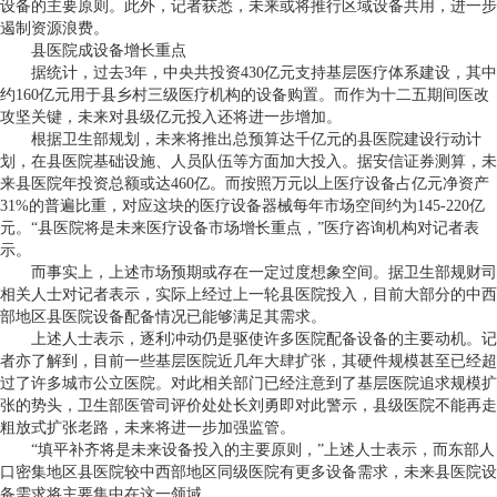
设备的主要原则。此外，记者获悉，未来或将推行区域设备共用，进一步
遏制资源浪费。
县医院成设备增长重点
据统计，过去3年，中央共投资430亿元支持基层医疗体系建设，其中
约160亿元用于县乡村三级医疗机构的设备购置。而作为十二五期间医改
攻坚关键，未来对县级亿元投入还将进一步增加。
根据卫生部规划，未来将推出总预算达千亿元的县医院建设行动计
划，在县医院基础设施、人员队伍等方面加大投入。据安信证券测算，未
来县医院年投资总额或达460亿。而按照万元以上医疗设备占亿元净资产
31%的普遍比重，对应这块的医疗设备器械每年市场空间约为145-220亿
元。“县医院将是未来医疗设备市场增长重点，”医疗咨询机构对记者表
示。
而事实上，上述市场预期或存在一定过度想象空间。据卫生部规财司
相关人士对记者表示，实际上经过上一轮县医院投入，目前大部分的中西
部地区县医院设备配备情况已能够满足其需求。
上述人士表示，逐利冲动仍是驱使许多医院配备设备的主要动机。记
者亦了解到，目前一些基层医院近几年大肆扩张，其硬件规模甚至已经超
过了许多城市公立医院。对此相关部门已经注意到了基层医院追求规模扩
张的势头，卫生部医管司评价处处长刘勇即对此警示，县级医院不能再走
粗放式扩张老路，未来将进一步加强监管。
“填平补齐将是未来设备投入的主要原则，”上述人士表示，而东部人
口密集地区县医院较中西部地区同级医院有更多设备需求，未来县医院设
备需求将主要集中在这一领域。