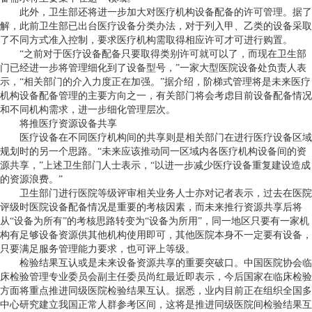
此外，卫生部还将进一步加大对医疗机构设备配备的许可管理。据了
解，此前卫生部已出台医疗设备分类办法，对于列入甲、乙类的设备采取
了不同方式准入控制，要求医疗机构需取得相应许可才可进行购置。
“之前对于医疗设备配备只要取得类别许可就可以了，而现在卫生部
门已经进一步将管理细化到了设备型号，”一家大型医院设备处负责人表
示，“相关部门的介入力度正在加强。”据介绍，阶梯式管理将是未来医疗
机构设备配备管理的主要方向之一，有关部门将会考虑目前设备配备情况
和不同机构需求，进一步细化管理层次。
将推医疗资源设备共享
医疗设备在不同医疗机构间的共享则是相关部门在进行医疗设备区域
规划时的另一个思路。“未来应该推动同一区域内各医疗机构设备间的资
源共享，”上述卫生部门人士表示，“以进一步减少医疗设备重复建设造成
的资源浪费。”
卫生部门进行医院等级评审相关业务人士亦对记者表示，过去在医院
评级时医院设备配备情况是重要的考核因素，而未来推行资源共享后将
从“设备为所有”的考核思路转变为“设备为所用”，同一地区只要有一家机
构有足够设备资源供其他机构使用即可，其他医院本身不一定要有设备，
只要满足服务管理能力要求，也可评上等级。
检验结果互认或是未来设备资源共享的重要突破口。中国医院协会临
床检验管理专业委员会副主任委员尚红最近即表示，今后国家在临床检验
方面将重点推进同级医院检验结果互认。据悉，业内目前正在组织全国多
中心研究建立我国正常人群参考区间，这将是推进同级医院间检验结果互