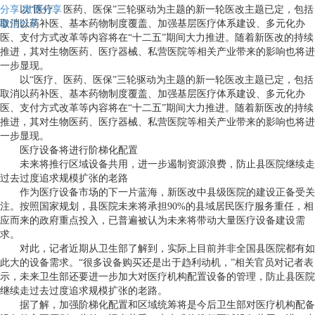
分享
以“医疗、医药、医保”三轮驱动为主题的新一轮医改主题已定，包括
微博分享
微信分享
取消以药补医、基本药物制度覆盖、加强基层医疗体系建设、多元化办
医、支付方式改革等内容将在“十二五”期间大力推进。随着新医改的持续
推进，其对生物医药、医疗器械、私营医院等相关产业带来的影响也将进
一步显现。
以“医疗、医药、医保”三轮驱动为主题的新一轮医改主题已定，包括
取消以药补医、基本药物制度覆盖、加强基层医疗体系建设、多元化办
医、支付方式改革等内容将在“十二五”期间大力推进。随着新医改的持续
推进，其对生物医药、医疗器械、私营医院等相关产业带来的影响也将进
一步显现。
医疗设备将进行阶梯化配置
未来将推行区域设备共用，进一步遏制资源浪费，防止县医院继续走
过去过度追求规模扩张的老路
作为医疗设备市场的下一片蓝海，新医改中县级医院的建设正备受关
注。按照国家规划，县医院未来将承担90%的县域居民医疗服务重任，相
应而来的政府重点投入，已普遍被认为未来将带动大量医疗设备建设需
求。
对此，记者近期从卫生部了解到，实际上目前并非全国县医院都有如
此大的设备需求。“很多设备购买还是出于趋利动机，”相关官员对记者表
示，未来卫生部还要进一步加大对医疗机构配置设备的管理，防止县医院
继续走过去过度追求规模扩张的老路。
据了解，加强阶梯化配置和区域统筹将是今后卫生部对医疗机构配备