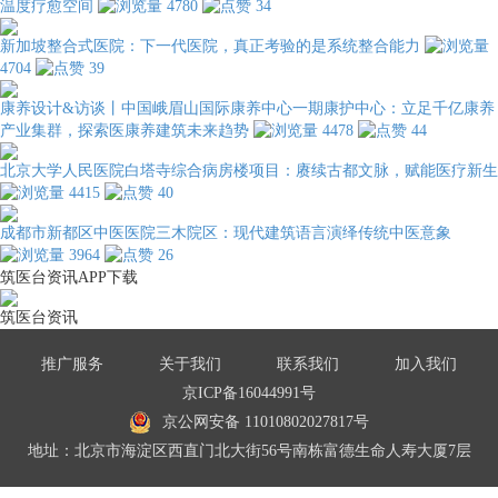
温度疗愈空间
4780
34
新加坡整合式医院：下一代医院，真正考验的是系统整合能力
4704
39
康养设计&访谈丨中国峨眉山国际康养中心一期康护中心：立足千亿康养
产业集群，探索医康养建筑未来趋势
4478
44
北京大学人民医院白塔寺综合病房楼项目：赓续古都文脉，赋能医疗新生
4415
40
成都市新都区中医医院三木院区：现代建筑语言演绎传统中医意象
3964
26
筑医台资讯APP下载
筑医台资讯
推广服务
关于我们
联系我们
加入我们
京ICP备16044991号
京公网安备 11010802027817号
地址：北京市海淀区西直门北大街56号南栋富德生命人寿大厦7层