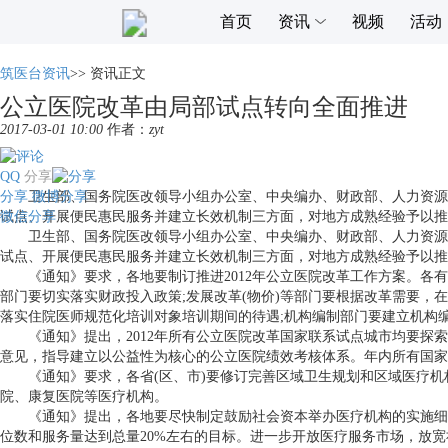
首页
资讯
视频
活动
筑医台资讯
>>
资讯正文
公立医院改革由局部试点转向全面推进
2017-03-01 10:00
作者：
zyt
QQ
分享
分享
卫生部、国务院医改领导小组办公室、中央编办、财政部、人力资源和社
微博分享
微信分享
试点、开展便民惠民服务并建立长效机制三方面，对地方成熟经验予以推
卫生部、国务院医改领导小组办公室、中央编办、财政部、人力资源和社
试点、开展便民惠民服务并建立长效机制三方面，对地方成熟经验予以推
《通知》要求，各地要制订推进2012年公立医院改革工作方案。各有
部门要切实落实财政投入政策;发展改革(物价)等部门要根据改革需要
落实住院医师规范化培训对象培训期间的待遇;机构编制部门要建立机构
《通知》提出，2012年所有公立医院改革国家联系试点城市均要探索
意见，指导建立以公益性为核心的公立医院绩效考核体系。年内所有国家
《通知》要求，各省(区、市)要修订完善区域卫生规划和区域医疗机
院、康复医院等医疗机构。
《通知》提出，各地要尽快制定鼓励社会资本举办医疗机构的实施细则
位数和服务量达到总量20%左右的目标。进一步开放医疗服务市场，放