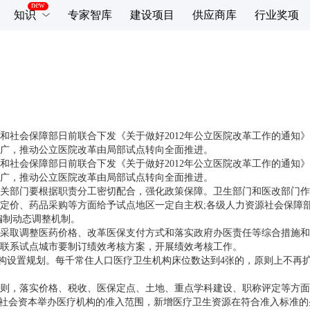
知识
专家智库
建设项目
供应商库
行业奖项
会保障部日前联合下发《关于做好2012年公立医院改革工作的通知》
广，推动公立医院改革由局部试点转向全面推进。
会保障部日前联合下发《关于做好2012年公立医院改革工作的通知》
广，推动公立医院改革由局部试点转向全面推进。
关部门要根据职责分工密切配合，强化政策保障。卫生部门和医改部门作
，在定价、药品采购等方面给予试点地区一定自主权;各级人力资源社会保
编制动态调整机制。
采取调整医药价格、改革医保支付方式和落实政府办医责任等综合措施和
联系试点城市要制订绩效考核方案，开展绩效考核工作。
构设置规划。每千常住人口医疗卫生机构床位数达到4张的，原则上不再
，落实价格、税收、医保定点、土地、重点学科建设、职称评定等方面政
宽社会资本举办医疗机构的准入范围，新增医疗卫生资源在符合准入标准