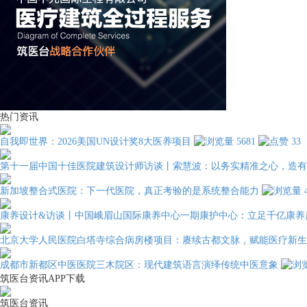
热门资讯
自我即世界：2026美国UN设计奖8大医养项目
5681
33
第十一届中国十佳医院建筑设计师访谈丨索慧波：以务实精准之心，造有
新加坡整合式医院：下一代医院，真正考验的是系统整合能力
康养设计&访谈丨中国峨眉山国际康养中心一期康护中心：立足千亿康养
北京大学人民医院白塔寺综合病房楼项目：赓续古都文脉，赋能医疗新生
成都市新都区中医医院三木院区：现代建筑语言演绎传统中医意象
筑医台资讯APP下载
筑医台资讯