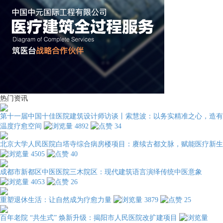
热门资讯
第十一届中国十佳医院建筑设计师访谈丨索慧波：以务实精准之心，造有
温度疗愈空间
4892
34
北京大学人民医院白塔寺综合病房楼项目：赓续古都文脉，赋能医疗新生
4505
40
成都市新都区中医医院三木院区：现代建筑语言演绎传统中医意象
4053
26
重塑退休生活：让自然成为疗愈力量
3879
25
百年老院 “共生式” 焕新升级：揭阳市人民医院改扩建项目