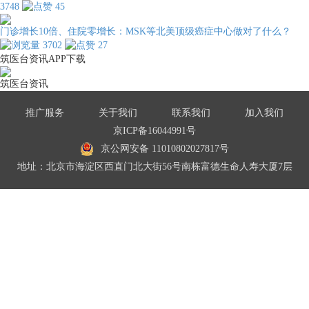
3748
45
门诊增长10倍、住院零增长：MSK等北美顶级癌症中心做对了什么？
3702
27
筑医台资讯APP下载
筑医台资讯
推广服务
关于我们
联系我们
加入我们
京ICP备16044991号
京公网安备 11010802027817号
地址：北京市海淀区西直门北大街56号南栋富德生命人寿大厦7层