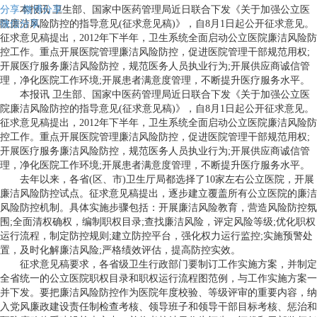
分享
本报讯 卫生部、国家中医药管理局近日联合下发《关于加强公立医
微博分享
微信分享
院廉洁风险防控的指导意见(征求意见稿)》，自8月1日起公开征求意见。
征求意见稿提出，2012年下半年，卫生系统全面启动公立医院廉洁风险防
控工作。重点开展医院管理廉洁风险防控，促进医院管理干部规范用权;
开展医疗服务廉洁风险防控，规范医务人员执业行为;开展供应商诚信管
理，净化医院工作环境;开展患者满意度管理，不断提升医疗服务水平。
本报讯 卫生部、国家中医药管理局近日联合下发《关于加强公立医
院廉洁风险防控的指导意见(征求意见稿)》，自8月1日起公开征求意见。
征求意见稿提出，2012年下半年，卫生系统全面启动公立医院廉洁风险防
控工作。重点开展医院管理廉洁风险防控，促进医院管理干部规范用权;
开展医疗服务廉洁风险防控，规范医务人员执业行为;开展供应商诚信管
理，净化医院工作环境;开展患者满意度管理，不断提升医疗服务水平。
去年以来，各省(区、市)卫生厅局都选择了10家左右公立医院，开展
廉洁风险防控试点。征求意见稿提出，逐步建立覆盖所有公立医院的廉洁
风险防控机制。具体实施步骤包括：开展廉洁风险教育，营造风险防控氛
围;全面清权确权，编制职权目录;查找廉洁风险，评定风险等级;优化职权
运行流程，制定防控规则;建立防控平台，强化权力运行监控;实施预警处
置，及时化解廉洁风险;严格绩效评估，提高防控实效。
征求意见稿要求，各省级卫生行政部门要制订工作实施方案，并制定
全省统一的公立医院职权目录和职权运行流程图范例，与工作实施方案一
并下发。要把廉洁风险防控作为医院年度校验、等级评审的重要内容，纳
入党风廉政建设责任制检查考核、领导班子和领导干部目标考核、惩治和