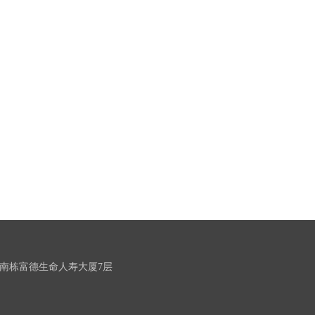
南栋富德生命人寿大厦7层