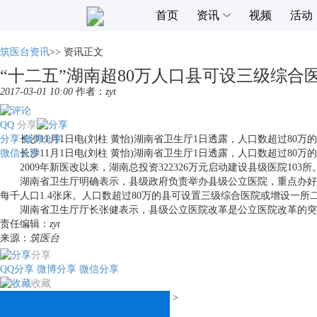
首页
资讯
视频
活动
筑医台资讯
>>
资讯正文
“十二五”湖南超80万人口县可设三级综合
2017-03-01 10:00
作者：
zyt
QQ
分享
分享
长沙11月1日电(刘柱 黄怡)湖南省卫生厅1日透露，人口数超过80
微博分享
微信分享
长沙11月1日电(刘柱 黄怡)湖南省卫生厅1日透露，人口数超过80
2009年新医改以来，湖南总投资322326万元启动建设县级医院1
湖南省卫生厅明确表示，县级政府负责举办县级公立医院，重点办好1所
每千人口1.4张床。人口数超过80万的县可设置三级综合医院或增设一
湖南省卫生厅厅长张健表示，县级公立医院改革是公立医院改革的突破
责任编辑：
zyt
来源：
筑医台
分享
QQ分享
微博分享
微信分享
收藏
>