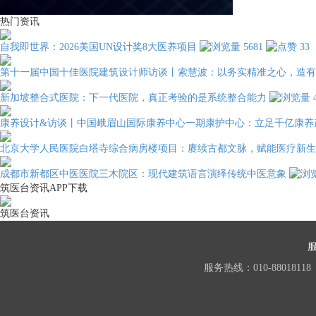
热门资讯
自我即世界：2026美国UN设计奖8大医养项目
5681
33
第十一届中国十佳医院建筑设计师访谈丨索慧波：以务实精准之心，造有
新加坡整合式医院：下一代医院，真正考验的是系统整合能力
康养设计&访谈丨中国峨眉山国际康养中心一期康护中心：立足千亿康养
北京大学人民医院白塔寺综合病房楼项目：赓续古都文脉，赋能医疗新生
成都市新都区中医医院三木院区：现代建筑语言演绎传统中医意象
筑医台资讯APP下载
筑医台资讯
服务热线：010-88018118