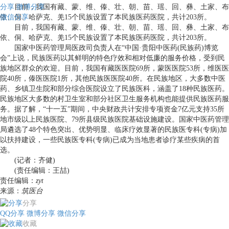
分享
目前，我国有藏、蒙、维、傣、壮、朝、苗、瑶、回、彝、土家、布
微博分享
微信分享
依、侗、哈萨克、羌15个民族设置了本民族医药医院，共计203所。
目前，我国有藏、蒙、维、傣、壮、朝、苗、瑶、回、彝、土家、布
依、侗、哈萨克、羌15个民族设置了本民族医药医院，共计203所。
国家中医药管理局医政司负责人在“中国·贵阳中医药(民族药)博览
会”上说，民族医药以其鲜明的特色疗效和相对低廉的服务价格，受到民
族地区群众的欢迎。目前，我国有藏医医院69所，蒙医医院53所，维医医
院40所，傣医医院1所，其他民族医医院40所。在民族地区，大多数中医
药、乡镇卫生院和部分综合医院设立了民族医科，涵盖了18种民族医药。
民族地区大多数的村卫生室和部分社区卫生服务机构也能提供民族医药服
务。据了解，“十一五”期间，中央财政共计安排专项资金7亿元支持35所
地市级以上民族医院、79所县级民族医院基础设施建设。国家中医药管理
局遴选了48个特色突出、优势明显、临床疗效显著的民族医专科(专病)加
以扶持建设，一些民族医专科(专病)已成为当地患者诊疗某些疾病的首
选。
(记者：齐健)
(责任编辑：王喆)
责任编辑：
zyt
来源：
筑医台
分享
QQ分享
微博分享
微信分享
收藏