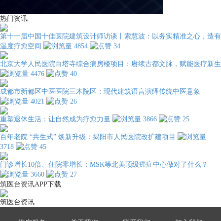
热门资讯
第十一届中国十佳医院建筑设计师访谈丨索慧波：以务实精准之心，造有
温度疗愈空间
4854
34
北京大学人民医院白塔寺综合病房楼项目：赓续古都文脉，赋能医疗新生
4476
40
成都市新都区中医医院三木院区：现代建筑语言演绎传统中医意象
4021
26
重塑退休生活：让自然成为疗愈力量
3866
25
百年老院 “共生式” 焕新升级：揭阳市人民医院改扩建项目
3718
45
门诊增长10倍、住院零增长：MSK等北美顶级癌症中心做对了什么？
3660
27
筑医台资讯APP下载
筑医台资讯